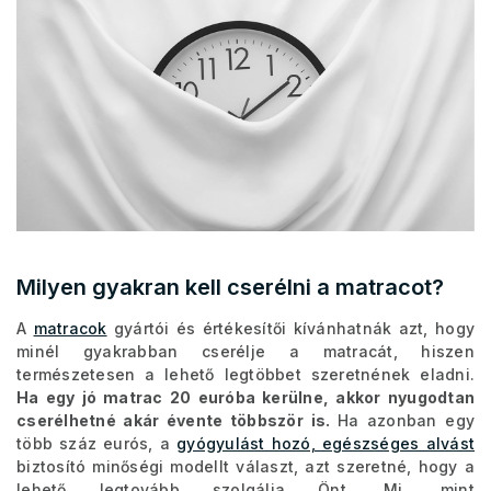
Milyen gyakran kell cserélni a matracot?
A
matracok
gyártói és értékesítői kívánhatnák azt, hogy
minél gyakrabban cserélje a matracát, hiszen
természetesen a lehető legtöbbet szeretnének eladni.
Ha egy jó matrac 20 euróba kerülne, akkor nyugodtan
cserélhetné akár évente többször is.
Ha azonban egy
több száz eurós, a
gyógyulást hozó, egészséges alvást
biztosító minőségi modellt választ, azt szeretné, hogy a
lehető legtovább szolgálja Önt. Mi, mint