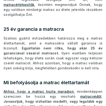
matracértékesítők
, őszintén megmondjuk Önnek, hogy
egy valóban minőségi matrac az élete jelentős részében
szolgálhatja Önt.
25 év garancia a matracra
Számos gyártó évtizedekben határozza meg a matrac
élettartamát, amit a matracokra vállalt garancia is
bizonyít
. Egyáltalán nem ritka, hogy akár 25 év
garanciával vásárol matracot.
Ilyen esetben teljesen
lehetséges, hogy élete során csak egyszer vagy kétszer
cserél matracot. Ahhoz azonban, hogy a matrac valóban
ilyen sokáig bírja, megfelelően gondoskodni is kell róla.
Mi befolyásolja a matrac élettartamát
Ahhoz, hogy a matrac tiszta maradjon
, mindenképpen
szerezzen be hozzá egy mosható
matracvédőt
.
Javasoljuk, hogy vízhatlan modellt, vagy legalább egy