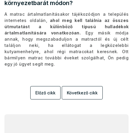
környezetbarát módon?
A matrac ártalmatlanításakor tájékozódjon a település
internetes oldalán,
ahol meg kell találnia az összes
útmutatást a különböző típusú hulladékok
ártalmatlanítására vonatkozóan.
Egy másik módja
annak, hogy megszabaduljon a matractól és új célt
találjon neki, ha ellátogat a legközelebbi
kutyamenhelyre, ahol régi matracokat keresnek. Ott
bármilyen matrac további éveket szolgálhat, Ön pedig
egy jó ügyet segít meg.
Előző cikk
Következő cikk
L
á
b