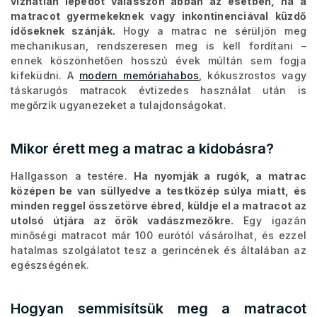
vízhatlan lepedőt válasszon abban az esetben, ha a
matracot gyermekeknek vagy inkontinenciával küzdő
időseknek szánják.
Hogy a matrac ne sérüljön meg
mechanikusan, rendszeresen meg is kell fordítani –
ennek köszönhetően hosszú évek múltán sem fogja
kifeküdni. A
modern memóriahabos
, kókuszrostos vagy
táskarugós matracok évtizedes használat után is
megőrzik ugyanezeket a tulajdonságokat.
Mikor érett meg a matrac a kidobásra?
Hallgasson a testére.
Ha nyomják a rugók, a matrac
középen be van süllyedve a testközép súlya miatt, és
minden reggel összetörve ébred, küldje el a matracot az
utolsó útjára az örök vadászmezőkre.
Egy igazán
minőségi matracot már 100 eurótól vásárolhat, és ezzel
hatalmas szolgálatot tesz a gerincének és általában az
egészségének.
Hogyan semmisítsük meg a matracot