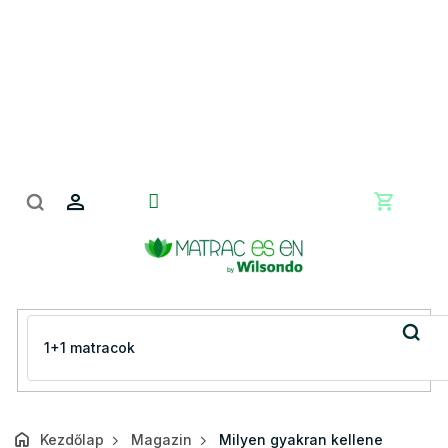
Ugrás
a
fő
tartalomhoz
Kosár
Kezdőlap
Magazin
Milyen gyakran kellene