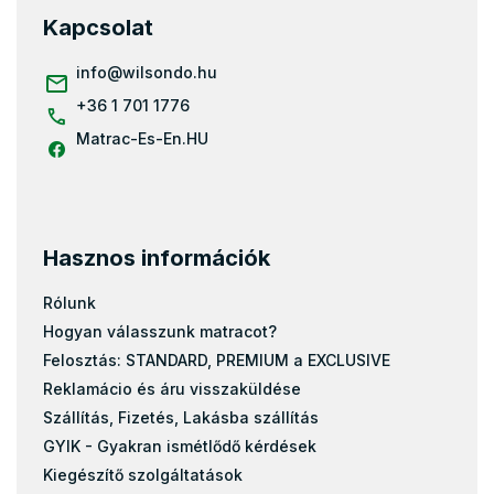
l
Kapcsolat
é
c
info
@
wilsondo.hu
+36 1 701 1776
Matrac-Es-En.HU
Hasznos információk
Rólunk
Hogyan válasszunk matracot?
Felosztás: STANDARD, PREMIUM a EXCLUSIVE
Reklamácio és áru visszaküldése
Szállítás, Fizetés, Lakásba szállítás
GYIK - Gyakran ismétlődő kérdések
Kiegészítő szolgáltatások