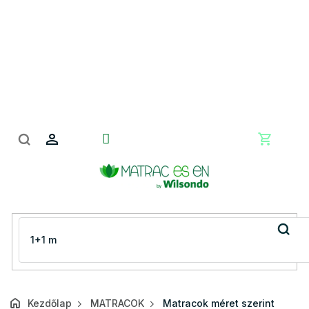
Ugrás
a
fő
tartalomhoz
Kosár
Kezdőlap
MATRACOK
Matracok méret szerint