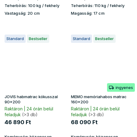
Teherbírás:
100 kg​​​​ / fekhely
Teherbírás:
110 kg ​​​​/ fekhely
Vastagság:
20 cm
Magasság:
17 cm
Standard
Bestseller
Standard
Bestseller
ingyenes
JOVIS habmatrac kókusszal
MEMO memóriahabos matrac
90x200
160x200
Raktáron | 24 órán belül
Raktáron | 24 órán belül
feladjuk
(>3 db)
feladjuk
(>3 db)
46 890 Ft
68 090 Ft
Keménység:
közepesen
Keménység:
közepesen