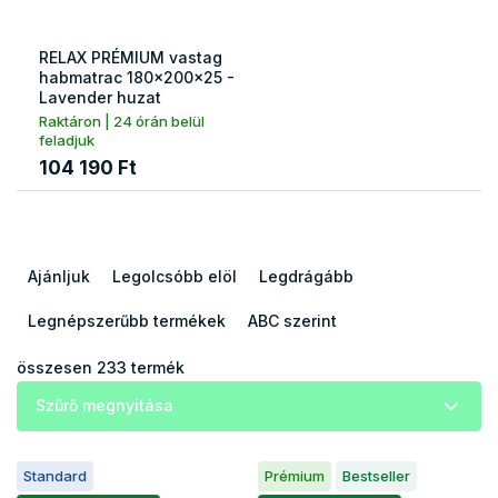
RELAX PRÉMIUM vastag
habmatrac 180x200x25 -
Lavender huzat
Raktáron | 24 órán belül
feladjuk
104 190 Ft
T
e
Ajánljuk
Legolcsóbb elöl
Legdrágább
r
m
Legnépszerűbb termékek
ABC szerint
é
k
összesen
233
termék
e
Szűrő megnyitása
k
r
T
e
Standard
Prémium
Bestseller
e
n