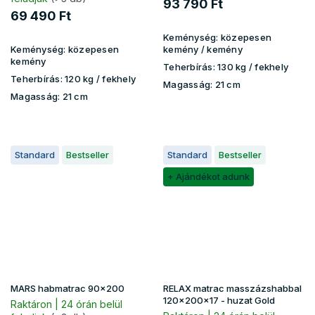
93 790 Ft
69 490 Ft
Keménység:
közepesen
Keménység:
közepesen
kemény / kemény
kemény
Teherbírás:
130 kg​​​​ / fekhely
Teherbírás:
120 kg / fekhely
Magasság:
21 cm
Magasság:
21 cm
Standard
Bestseller
Standard
Bestseller
+ Ajándékot adunk
MARS habmatrac 90x200
RELAX matrac masszázshabbal
120x200x17 - huzat Gold
Raktáron | 24 órán belül