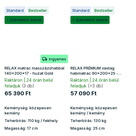
Standard
Bestseller
Standard
Bestseller
+ Ajándékot adunk
+ Ajándékot adunk
ingyenes
RELAX matrac masszázshabbal
RELAX PRÉMIUM vastag
140x200x17 - huzat Gold
habmatrac 90x200x25 -
Lavender huzat
Raktáron | 24 órán belül
Raktáron | 24 órán belül
feladjuk
(3 db)
feladjuk
(>3 db)
65 390 Ft
57 090 Ft
Keménység:
közepesen
Keménység:
közepesen
kemény
kemény / kemény
Teherbírás:
110 kg​​​​ / fekhely
Teherbírás:
130 kg
Magasság:
17 cm
Magasság:
25 cm