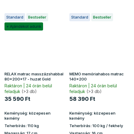
Standard
Bestseller
Standard
Bestseller
+ Ajándékot adunk
RELAX matrac masszázshabbal
MEMO memóriahabos matrac
80x200x17 - huzat Gold
140x200
Raktáron | 24 órán belül
Raktáron | 24 órán belül
feladjuk
(>3 db)
feladjuk
(>3 db)
35 590 Ft
58 390 Ft
Keménység:
közepesen
Keménység:
közepesen
kemény
kemény
Teherbírás:
110 kg
Teherbírás:
100 kg​​​​ / fekhely
Magasság:
17 cm
Vastagság:
16 cm