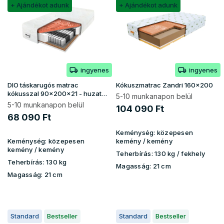
r
+ Ajándékot adunk
+ Ajándékot adunk
d
m
e
é
z
k
é
e
s
k
e
ingyenes
ingyenes
l
i
DIO táskarugós matrac
Kókuszmatrac Zandri 160x200
s
kókusszal 90x200x21 - huzat
5-10 munkanapon belül
Gold
t
5-10 munkanapon belül
104 090 Ft
á
68 090 Ft
j
Keménység:
közepesen
a
Keménység:
közepesen
kemény / kemény
kemény / kemény
Teherbírás:
130 kg ​​​​/ fekhely
Teherbírás:
130 kg
Magasság:
21 cm
Magasság:
21 cm
Standard
Bestseller
Standard
Bestseller