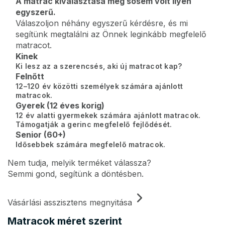
A matrac kiválasztása még sosem volt ilyen
egyszerű.
Válaszoljon néhány egyszerű kérdésre, és mi
segítünk megtalálni az Önnek leginkább megfelelő
matracot.
Kinek
Ki lesz az a szerencsés, aki új matracot kap?
Felnőtt
12–120 év közötti személyek számára ajánlott
matracok.
Gyerek (12 éves korig)
12 év alatti gyermekek számára ajánlott matracok.
Támogatják a gerinc megfelelő fejlődését.
Senior (60+)
Idősebbek számára megfelelő matracok.
Nem tudja, melyik terméket válassza?
Semmi gond, segítünk a döntésben.
Vásárlási asszisztens megnyitása
Matracok méret szerint