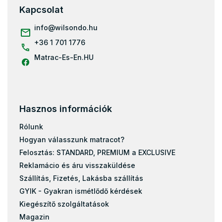
Olcsó matrac 90x200
l
Kapcsolat
Olcsó matrac 100x200
é
c
info
@
wilsondo.hu
Olcsó matrac 120x200
+36 1 701 1776
Olcsó matrac 140x200
Matrac-Es-En.HU
Olcsó matrac 160x200
Olcsó matrac 180x200
Olcsó matrac 200x200
Hasznos információk
Rólunk
Hogyan válasszunk matracot?
Felosztás: STANDARD, PREMIUM a EXCLUSIVE
Reklamácio és áru visszaküldése
Szállítás, Fizetés, Lakásba szállítás
GYIK - Gyakran ismétlődő kérdések
Kiegészítő szolgáltatások
Magazin