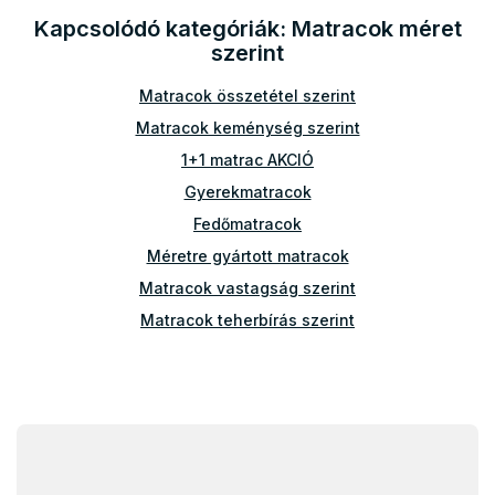
á
Kapcsolódó kategóriák: Matracok méret
n
y
szerint
í
t
Matracok összetétel szerint
á
Matracok keménység szerint
s
e
1+1 matrac AKCIÓ
l
Gyerekmatracok
e
m
Fedőmatracok
e
Méretre gyártott matracok
i
Matracok vastagság szerint
Matracok teherbírás szerint
Kiegészítők a matracokhoz
Atipikus matracok
Egyéb matracok
L
á
Olcsó matrac 80x200
b