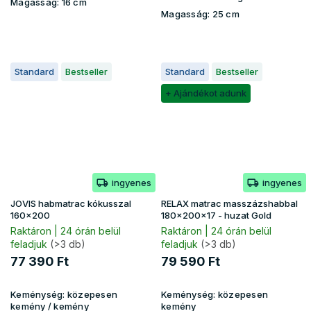
Magasság:
16 cm
Magasság:
25 cm
Standard
Bestseller
Standard
Bestseller
+ Ajándékot adunk
ingyenes
ingyenes
JOVIS habmatrac kókusszal
RELAX matrac masszázshabbal
160x200
180x200x17 - huzat Gold
Raktáron | 24 órán belül
Raktáron | 24 órán belül
feladjuk
(>3 db)
feladjuk
(>3 db)
77 390 Ft
79 590 Ft
Keménység:
közepesen
Keménység:
közepesen
kemény / kemény
kemény