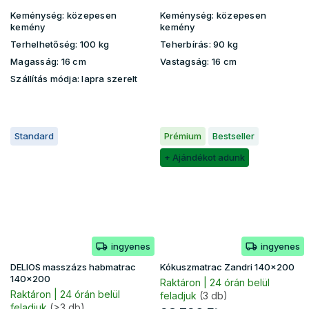
Keménység:
közepesen
Keménység:
közepesen
kemény
kemény
Terhelhetőség:
100 kg
Teherbírás:
90 kg
Magasság:
16 cm
Vastagság:
16 cm
Szállítás módja: lapra szerelt
Standard
Prémium
Bestseller
+ Ajándékot adunk
ingyenes
ingyenes
DELIOS masszázs habmatrac
Kókuszmatrac Zandri 140x200
140x200
Raktáron | 24 órán belül
Raktáron | 24 órán belül
feladjuk
(3 db)
feladjuk
(>3 db)