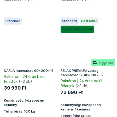
Standard
Standard
Bestseller
+ Ajándékot adunk
ingyenes
KARLA habmatrac 90x200x16
RELAX PRÉMIUM vastag
habmatrac 120x200x25 -
Raktáron | 24 órán belül
Lavender huzat
Raktáron | 24 órán belül
feladjuk
(>3 db)
feladjuk
(>3 db)
39 990 Ft
73 690 Ft
Keménység:
közepesen
kemény
Keménység:
közepesen
kemény / kemény
Teherbírás:
100 kg
Teherbírás:
130 kg