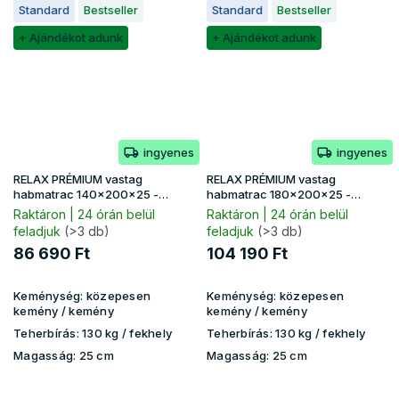
Standard
Bestseller
Standard
Bestseller
+ Ajándékot adunk
+ Ajándékot adunk
ingyenes
ingyenes
RELAX PRÉMIUM vastag
RELAX PRÉMIUM vastag
habmatrac 140x200x25 -
habmatrac 180x200x25 -
Lavender huzat
Lavender huzat
Raktáron | 24 órán belül
Raktáron | 24 órán belül
feladjuk
(>3 db)
feladjuk
(>3 db)
86 690 Ft
104 190 Ft
Keménység:
közepesen
Keménység:
közepesen
kemény / kemény
kemény / kemény
Teherbírás:
130 kg​​​​ / fekhely
Teherbírás:
130 kg​​​​ / fekhely
Magasság:
25 cm
Magasság:
25 cm