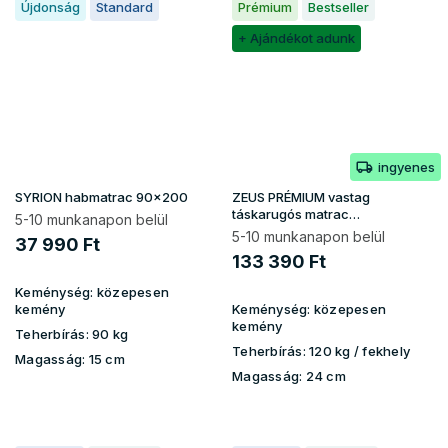
Újdonság
Standard
Prémium
Bestseller
+ Ajándékot adunk
ingyenes
SYRION habmatrac 90x200
ZEUS PRÉMIUM vastag
táskarugós matrac
5-10 munkanapon belül
180x200x24 - Aloe Vera huzat
5-10 munkanapon belül
37 990 Ft
133 390 Ft
Keménység:
közepesen
kemény
Keménység:
közepesen
kemény
Teherbírás:
90 kg
Teherbírás:
120 kg ​​​​/ fekhely
Magasság:
15 cm
Magasság:
24 cm