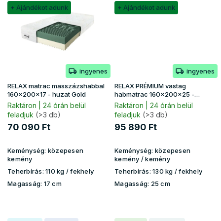
+ Ajándékot adunk
+ Ajándékot adunk
ingyenes
ingyenes
RELAX matrac masszázshabbal
RELAX PRÉMIUM vastag
160x200x17 - huzat Gold
habmatrac 160x200x25 -
Lavender huzat
Raktáron | 24 órán belül
Raktáron | 24 órán belül
feladjuk
(>3 db)
feladjuk
(>3 db)
70 090 Ft
95 890 Ft
Keménység:
közepesen
Keménység:
közepesen
kemény
kemény / kemény
Teherbírás:
110 kg ​​​​/ fekhely
Teherbírás:
130 kg ​​​​/ fekhely
Magasság:
17 cm
Magasság:
25 cm