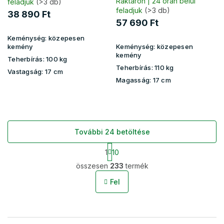
Raktáron | 24 órán belül
feladjuk
(>3 db)
feladjuk
(>3 db)
38 890 Ft
57 690 Ft
Keménység:
közepesen
kemény
Keménység:
közepesen
kemény
Teherbírás:
100 kg
Teherbírás:
110 kg
Vastagság:
17 cm
Magasság:
17 cm
További 24 betöltése
L
1
10
a
L
p
összesen
233
termék
i
o
s
z
Fel
t
á
s
a
i
r