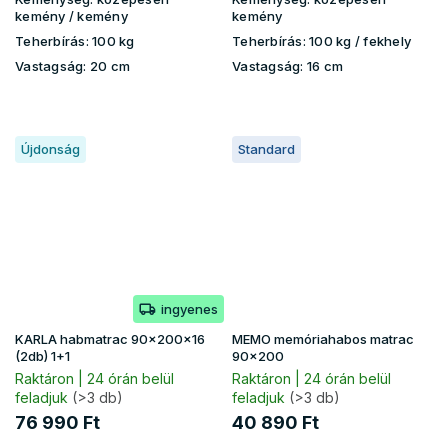
kemény / kemény
kemény
Teherbírás:
100 kg
Teherbírás:
100 kg ​​​​/ fekhely
Vastagság:
20 cm
Vastagság:
16 cm
Újdonság
Standard
ingyenes
KARLA habmatrac 90x200x16
MEMO memóriahabos matrac
(2db) 1+1
90x200
Raktáron | 24 órán belül
Raktáron | 24 órán belül
feladjuk
(>3 db)
feladjuk
(>3 db)
76 990 Ft
40 890 Ft