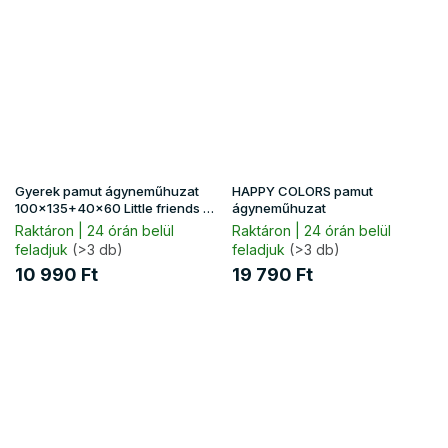
Gyerek pamut ágyneműhuzat
HAPPY COLORS pamut
100x135+40x60 Little friends -
ágyneműhuzat
zöld
Raktáron | 24 órán belül
Raktáron | 24 órán belül
feladjuk
(>3 db)
feladjuk
(>3 db)
10 990 Ft
19 790 Ft