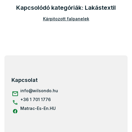
á
Kapcsolódó kategóriák: Lakástextil
n
y
í
Kárpitozott falpanelek
t
á
s
e
l
e
m
L
e
á
i
b
l
Kapcsolat
é
c
info
@
wilsondo.hu
+36 1 701 1776
Matrac-Es-En.HU