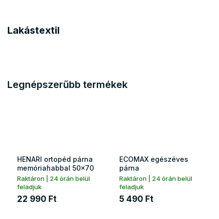
Lakástextil
Legnépszerűbb termékek
HENARI ortopéd párna
ECOMAX egészéves
memóriahabbal 50x70
párna
Raktáron | 24 órán belül
Raktáron | 24 órán belül
feladjuk
feladjuk
22 990 Ft
5 490 Ft