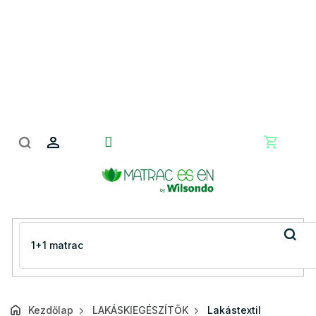
Ugrás
a
fő
tartalomhoz
Kosár
Kezdőlap
LAKÁSKIEGÉSZÍTŐK
Lakástextil