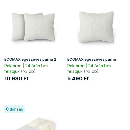
T
e
e
n
r
d
m
e
é
z
k
é
e
s
k
e
l
i
ECOMAX egészéves párna 2
ECOMAX egészéves párna
s
Raktáron | 24 órán belül
Raktáron | 24 órán belül
t
feladjuk
(>3 db)
feladjuk
(>3 db)
á
10 980 Ft
5 490 Ft
j
a
Újdonság