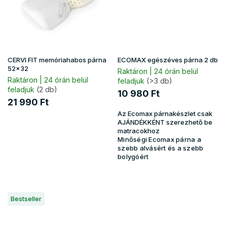
CERVI FIT memóriahabos párna
ECOMAX egészéves párna 2 db
52x32
Raktáron | 24 órán belül
Raktáron | 24 órán belül
feladjuk
(>3 db)
feladjuk
(2 db)
10 980 Ft
21 990 Ft
Az Ecomax párnakészlet csak
AJÁNDÉKKÉNT szerezhető be
matracokhoz
Minőségi Ecomax párna a
szebb alvásért és a szebb
bolygóért
Bestseller