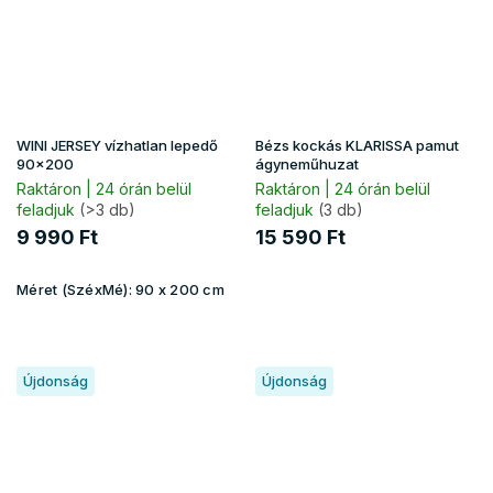
WINI JERSEY vízhatlan lepedő
Bézs kockás KLARISSA pamut
90x200
ágyneműhuzat
Raktáron | 24 órán belül
Raktáron | 24 órán belül
feladjuk
(>3 db)
feladjuk
(3 db)
9 990 Ft
15 590 Ft
Méret (SzéxMé):
90 x 200 cm
Újdonság
Újdonság