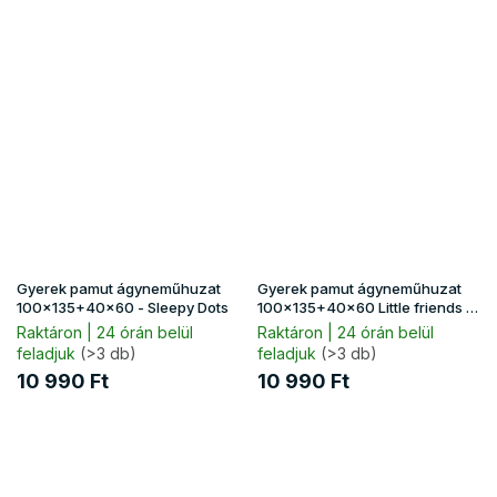
Gyerek pamut ágyneműhuzat
Gyerek pamut ágyneműhuzat
100x135+40x60 - Sleepy Dots
100x135+40x60 Little friends -
kék
Raktáron | 24 órán belül
Raktáron | 24 órán belül
feladjuk
(>3 db)
feladjuk
(>3 db)
10 990 Ft
10 990 Ft