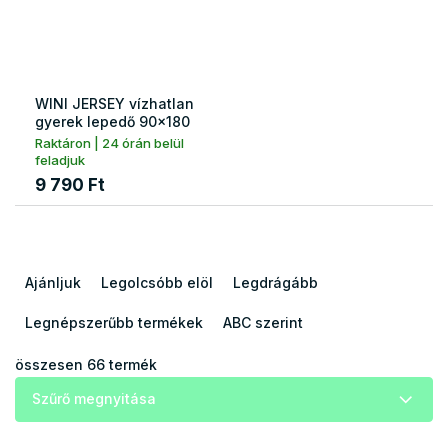
WINI JERSEY vízhatlan
gyerek lepedő 90x180
Raktáron | 24 órán belül
feladjuk
9 790 Ft
T
e
Ajánljuk
Legolcsóbb elöl
Legdrágább
r
m
Legnépszerűbb termékek
ABC szerint
é
k
összesen
66
termék
e
Szűrő megnyitása
k
r