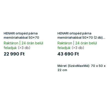
HENARI ortopéd párna
HENARI ortopéd párna
memóriahabbal 50x70
memóriahabbal 50x70 (2 db)
1+1
Raktáron | 24 órán belül
Raktáron | 24 órán belül
feladjuk
(>3 db)
feladjuk
(>3 db)
22 990 Ft
43 690 Ft
Méret (SzéxMaxMé):
70 x 50 x
22 cm