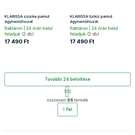
KLARISSA szürke pamut
KLARISSA türkiz pamut
ágyneműhuzat
ágyneműhuzat
Raktáron | 24 órán belül
Raktáron | 24 órán belül
feladjuk
(2 db)
feladjuk
(2 db)
17 490 Ft
17 490 Ft
További 24 betöltése
L
1
3
a
L
p
összesen
66
termék
i
o
s
z
Fel
t
á
s
a
i
r