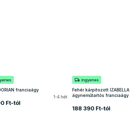
gyenes
ingyenes
DORIAN franciaágy
Fehér kárpitozott IZABELLA
ágyneműtartós franciaágy
1-4 hét
0 Ft-tól
188 390 Ft-tól