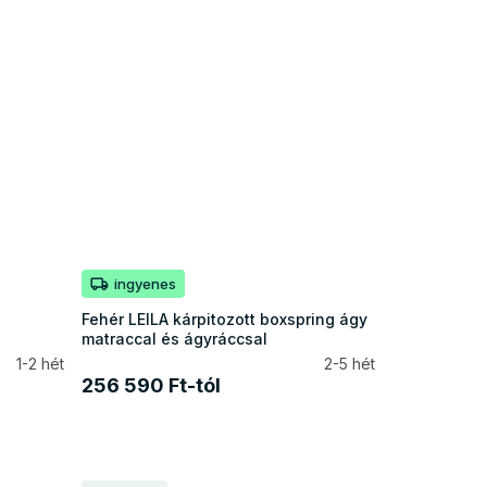
ingyenes
Fehér LEILA kárpitozott boxspring ágy
matraccal és ágyráccsal
1-2 hét
2-5 hét
256 590 Ft-tól