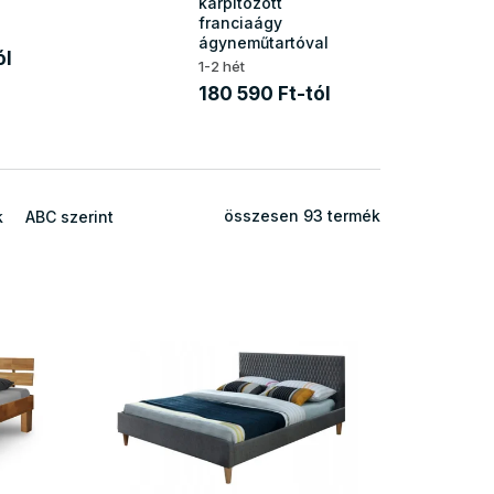
kárpitozott
franciaágy
ágyneműtartóval
ól
1-2 hét
180 590 Ft-tól
összesen
93
termék
k
ABC szerint