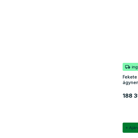
in
Fekete
ágynem
188 3
+ Ajá