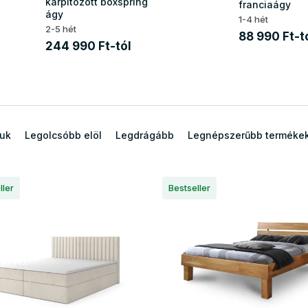
kárpitozott boxspring
franciaágy
ágy
1-4 hét
2-5 hét
88 990 Ft-t
244 990 Ft-tól
juk
Legolcsóbb elöl
Legdrágább
Legnépszerűbb terméke
ller
Bestseller