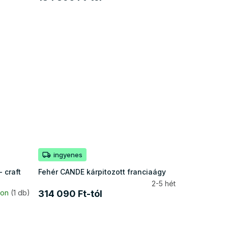
ingyenes
 craft
Fehér CANDE kárpitozott franciaágy
2-5 hét
ron
(1 db)
314 090 Ft-tól