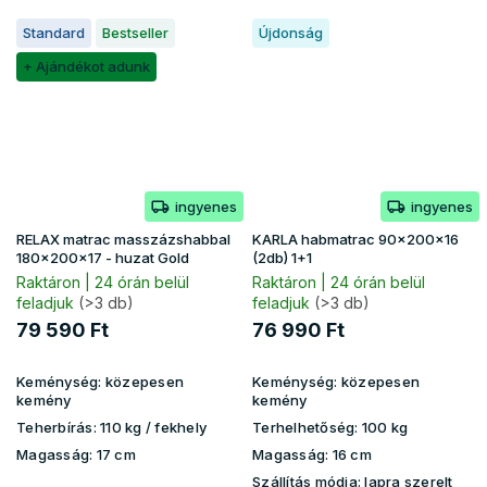
Standard
Bestseller
Újdonság
+ Ajándékot adunk
ingyenes
ingyenes
RELAX matrac masszázshabbal
KARLA habmatrac 90x200x16
180x200x17 - huzat Gold
(2db) 1+1
Raktáron | 24 órán belül
Raktáron | 24 órán belül
feladjuk
(>3 db)
feladjuk
(>3 db)
79 590 Ft
76 990 Ft
Keménység:
közepesen
Keménység:
közepesen
kemény
kemény
Teherbírás:
110 kg ​​​​/ fekhely
Terhelhetőség:
100 kg
Magasság:
17 cm
Magasság:
16 cm
Szállítás módja: lapra szerelt