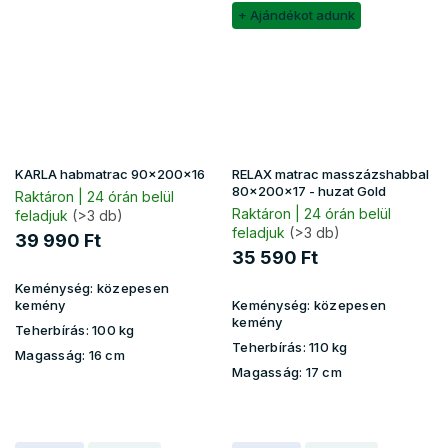
+ Ajándékot adunk
KARLA habmatrac 90x200x16
RELAX matrac masszázshabbal
80x200x17 - huzat Gold
Raktáron | 24 órán belül
Raktáron | 24 órán belül
feladjuk
(>3 db)
feladjuk
(>3 db)
39 990 Ft
35 590 Ft
Keménység:
közepesen
kemény
Keménység:
közepesen
kemény
Teherbírás:
100 kg
Teherbírás:
110 kg
Magasság:
16 cm
Magasság:
17 cm