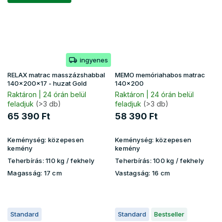
ingyenes
RELAX matrac masszázshabbal
MEMO memóriahabos matrac
140x200x17 - huzat Gold
140x200
Raktáron | 24 órán belül
Raktáron | 24 órán belül
feladjuk
(>3 db)
feladjuk
(>3 db)
65 390 Ft
58 390 Ft
Keménység:
közepesen
Keménység:
közepesen
kemény
kemény
Teherbírás:
110 kg​​​​ / fekhely
Teherbírás:
100 kg​​​​ / fekhely
Magasság:
17 cm
Vastagság:
16 cm
Standard
Standard
Bestseller