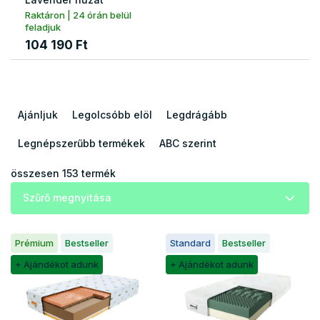
Raktáron | 24 órán belül
feladjuk
104 190 Ft
T
e
Ajánljuk
Legolcsóbb elöl
Legdrágább
r
m
Legnépszerűbb termékek
ABC szerint
é
k
összesen
153
termék
e
Szűrő megnyitása
k
r
T
e
Prémium
Bestseller
Standard
Bestseller
e
n
r
+ Ajándékot adunk
+ Ajándékot adunk
d
m
e
é
z
k
é