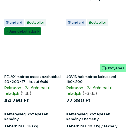
Standard
Bestseller
Standard
Bestseller
+ Ajándékot adunk
ingyenes
RELAX matrac masszázshabbal
JOVIS habmatrac kókusszal
90x200x17 - huzat Gold
160x200
Raktáron | 24 órán belül
Raktáron | 24 órán belül
feladjuk
(1 db)
feladjuk
(>3 db)
44 790 Ft
77 390 Ft
Keménység:
közepesen
Keménység:
közepesen
kemény
kemény / kemény
Teherbírás:
110 kg
Teherbírás:
100 kg​​​​ / fekhely