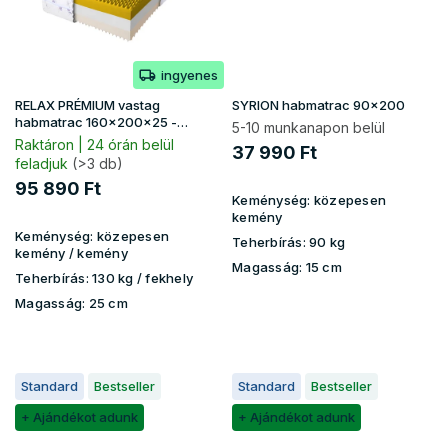
ingyenes
RELAX PRÉMIUM vastag
SYRION habmatrac 90x200
habmatrac 160x200x25 -
5-10 munkanapon belül
Lavender huzat
Raktáron | 24 órán belül
37 990 Ft
feladjuk
(>3 db)
95 890 Ft
Keménység:
közepesen
kemény
Keménység:
közepesen
Teherbírás:
90 kg
kemény / kemény
Magasság:
15 cm
Teherbírás:
130 kg ​​​​/ fekhely
Magasság:
25 cm
Standard
Bestseller
Standard
Bestseller
+ Ajándékot adunk
+ Ajándékot adunk