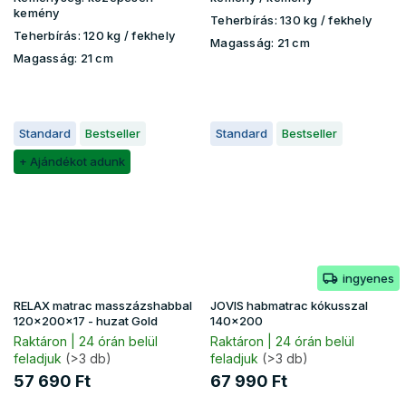
kemény
Teherbírás:
130 kg​​​​ / fekhely
Teherbírás:
120 kg / fekhely
Magasság:
21 cm
Magasság:
21 cm
Standard
Bestseller
Standard
Bestseller
+ Ajándékot adunk
ingyenes
RELAX matrac masszázshabbal
JOVIS habmatrac kókusszal
120x200x17 - huzat Gold
140x200
Raktáron | 24 órán belül
Raktáron | 24 órán belül
feladjuk
(>3 db)
feladjuk
(>3 db)
57 690 Ft
67 990 Ft