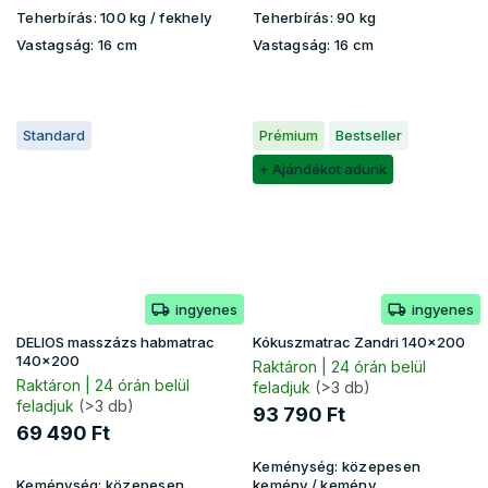
Teherbírás:
100 kg ​​​​/ fekhely
Teherbírás:
90 kg
Vastagság:
16 cm
Vastagság:
16 cm
Standard
Prémium
Bestseller
+ Ajándékot adunk
ingyenes
ingyenes
DELIOS masszázs habmatrac
Kókuszmatrac Zandri 140x200
140x200
Raktáron | 24 órán belül
Raktáron | 24 órán belül
feladjuk
(>3 db)
feladjuk
(>3 db)
93 790 Ft
69 490 Ft
Keménység:
közepesen
Keménység:
közepesen
kemény / kemény