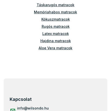
t
Táskarugós matracok
á
Memóriahabos matracok
s
e
Kókuszmatracok
l
Rugós matracok
e
m
Latex matracok
e
Hajdina matracok
i
Aloe Vera matracok
L
á
b
l
Kapcsolat
é
c
info
@
wilsondo.hu