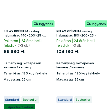
ingyenes
ingyenes
RELAX PRÉMIUM vastag
RELAX PRÉMIUM vastag
habmatrac 140x200x25 -
habmatrac 180x200x25 -
Lavender huzat
Lavender huzat
Raktáron | 24 órán belül
Raktáron | 24 órán belül
feladjuk
(>3 db)
feladjuk
(>3 db)
86 690 Ft
104 190 Ft
Keménység:
közepesen
Keménység:
közepesen
kemény / kemény
kemény / kemény
Teherbírás:
130 kg​​​​ / fekhely
Teherbírás:
130 kg​​​​ / fekhely
Magasság:
25 cm
Magasság:
25 cm
Standard
Bestseller
Standard
Bestseller
+ Ajándékot adunk