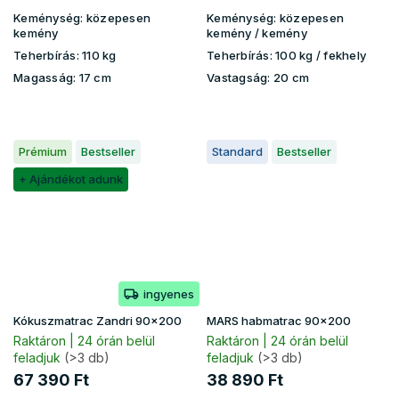
Keménység:
közepesen
Keménység:
közepesen
kemény
kemény / kemény
Teherbírás:
110 kg
Teherbírás:
100 kg ​​​​/ fekhely
Magasság:
17 cm
Vastagság:
20 cm
Prémium
Bestseller
Standard
Bestseller
+ Ajándékot adunk
ingyenes
Kókuszmatrac Zandri 90x200
MARS habmatrac 90x200
Raktáron | 24 órán belül
Raktáron | 24 órán belül
feladjuk
(>3 db)
feladjuk
(>3 db)
67 390 Ft
38 890 Ft