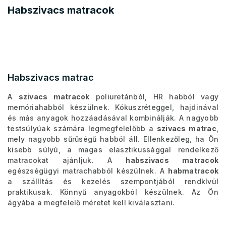
Habszivacs matracok
Habszivacs matrac
A
szivacs matracok
poliuretánból, HR habból vagy
memóriahabból készülnek. Kókuszréteggel, hajdinával
és más anyagok hozzáadásával kombinálják. A nagyobb
testsúlyúak számára legmegfelelőbb a
szivacs matrac
,
mely nagyobb sűrűségű habból áll. Ellenkezőleg, ha Ön
kisebb súlyú, a magas elasztikussággal rendelkező
matracokat ajánljuk. A
habszivacs matracok
egészségügyi matrachabból készülnek. A
habmatracok
a szállítás és kezelés szempontjából rendkívül
praktikusak. Könnyű anyagokból készülnek. Az Ön
ágyába a megfelelő méretet kell kiválasztani.