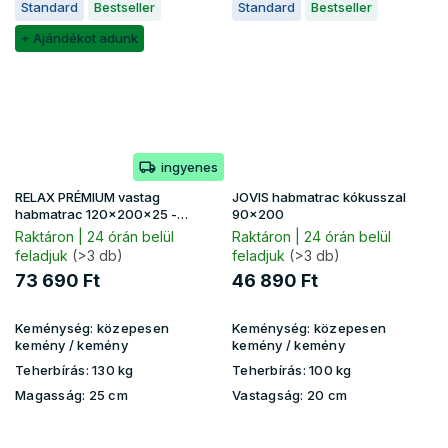
Standard
Bestseller
Standard
Bestseller
+ Ajándékot adunk
ingyenes
RELAX PRÉMIUM vastag
JOVIS habmatrac kókusszal
habmatrac 120x200x25 -
90x200
Lavender huzat
Raktáron | 24 órán belül
Raktáron | 24 órán belül
feladjuk
(>3 db)
feladjuk
(>3 db)
73 690 Ft
46 890 Ft
Keménység:
közepesen
Keménység:
közepesen
kemény / kemény
kemény / kemény
Teherbírás:
130 kg
Teherbírás:
100 kg
Magasság:
25 cm
Vastagság:
20 cm