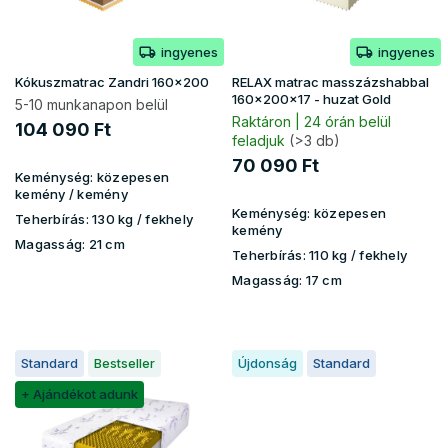
e
s
k
e
ingyenes
ingyenes
l
i
Kókuszmatrac Zandri 160x200
RELAX matrac masszázshabbal
s
160x200x17 - huzat Gold
5-10 munkanapon belül
t
Raktáron | 24 órán belül
104 090 Ft
feladjuk
(>3 db)
á
j
70 090 Ft
Keménység:
közepesen
a
kemény / kemény
Keménység:
közepesen
Teherbírás:
130 kg ​​​​/ fekhely
kemény
Magasság:
21 cm
Teherbírás:
110 kg ​​​​/ fekhely
Magasság:
17 cm
Standard
Bestseller
Újdonság
Standard
+ Ajándékot adunk