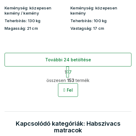
Keménység:
közepesen
Keménység:
közepesen
kemény / kemény
kemény
Teherbírás:
130 kg
Teherbírás:
100 kg
Magasság:
21 cm
Vastagság:
17 cm
További 24 betöltése
L
1
7
a
L
p
összesen
153
termék
i
o
s
z
Fel
t
á
s
a
i
r
á
Kapcsolódó kategóriák: Habszivacs
n
y
matracok
í