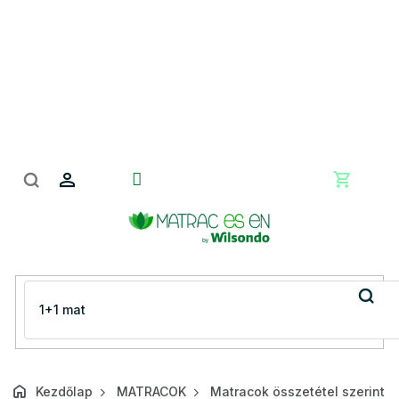
Ugrás
a
fő
tartalomhoz
Kosár
Kezdőlap
MATRACOK
Matracok összetétel szerint