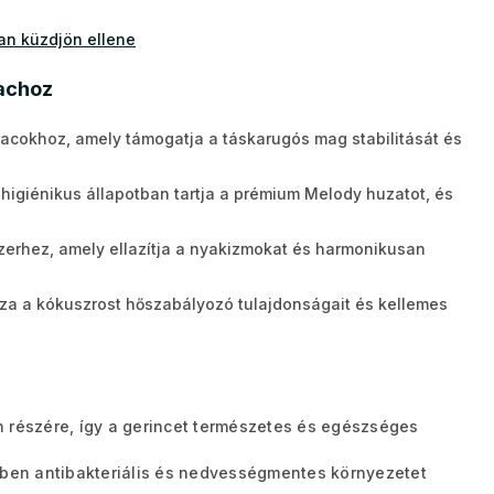
n küzdjön ellene
rachoz
racokhoz, amely támogatja a táskarugós mag stabilitását és
higiénikus állapotban tartja a prémium Melody huzatot, és
zerhez, amely ellazítja a nyakizmokat és harmonikusan
a a kókuszrost hőszabályozó tulajdonságait és kellemes
 részére, így a gerincet természetes és egészséges
zben antibakteriális és nedvességmentes környezetet