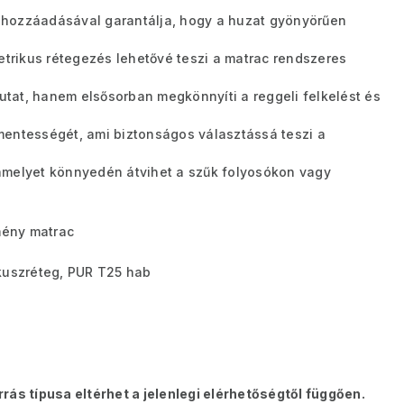
 hozzáadásával garantálja, hogy a huzat gyönyörűen
etrikus rétegezés lehetővé teszi a matrac rendszeres
tat, hanem elsősorban megkönnyíti a reggeli felkelést és
mentességét, ami biztonságos választássá teszi a
amelyet könnyedén átvihet a szűk folyosókon vagy
ény matrac
ókuszréteg, PUR T25 hab
rás típusa eltérhet a jelenlegi elérhetőségtől függően.