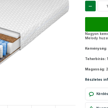
Nagyon kemé
Melody huzat
Keménység:
Teherbírás:
1
Magasság:
2
Részletes in
Kérdé