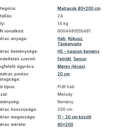
tegória
:
Matracok 80x200 cm
tállás
:
24
ly
:
14 kg
N vonalkód
:
6004480555481
trac anyaga
:
Hab
,
Kókusz
,
Táskarugós
trac keménysége
:
H5 - nagyon kemény
ndeltetés szerint
:
Felnőtt
,
Senior
gfelelő ágyrács
:
Merev (léces)
matrac pontos
20 cm
stagsága
:
b típus
:
PUR hab
zat
:
Melody
eménység
:
Kemény
trac hosszúsága
:
200 cm
trac magassága
:
11 - 20 cm között
trac mérete
:
80x200