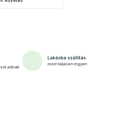
n követés
Lakásba szállítás
most teljesen ingyen
csot adnak