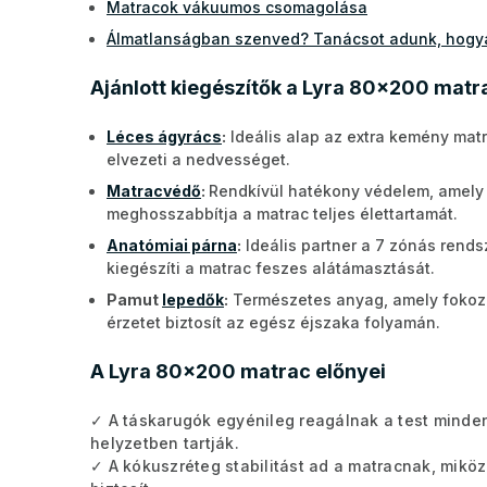
Matracok vákuumos csomagolása
Álmatlanságban szenved? Tanácsot adunk, hogya
Ajánlott kiegészítők a Lyra 80x200 mat
Léces ágyrács
:
Ideális alap az extra kemény mat
elvezeti a nedvességet.
Matracvédő
:
Rendkívül hatékony védelem, amely 
meghosszabbítja a matrac teljes élettartamát.
Anatómiai párna
:
Ideális partner a 7 zónás rends
kiegészíti a matrac feszes alátámasztását.
Pamut
lepedők
:
Természetes anyag, amely fokozz
érzetet biztosít az egész éjszaka folyamán.
A Lyra 80x200 matrac előnyei
✓ A táskarugók egyénileg reagálnak a test minden
helyzetben tartják.
✓ A kókuszréteg stabilitást ad a matracnak, mikö