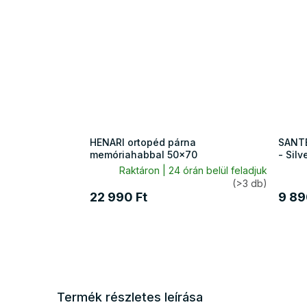
HENARI ortopéd párna
SANTE
memóriahabbal 50x70
- Silv
Raktáron | 24 órán belül feladjuk
(>3 db)
22 990 Ft
9 89
Termék részletes leírása