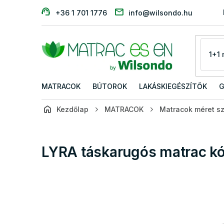
Ugrás
+36 1 701 1776
info@wilsondo.hu
a
fő
tartalomhoz
MATRACOK
BÚTOROK
LAKÁSKIEGÉSZÍTŐK
G
Kezdőlap
MATRACOK
Matracok méret sz
LYRA táskarugós matrac k