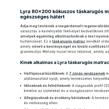
Lyra 80x200 kókuszos táskarugós ma
egészséges hátért
Adja meg testének a megérdemelt regenerálódás
választás a keményebb fekhelyet kedvelőknek (H
amelyek egyénileg alkalmazkodnak a test nyom
hullámzását. Ez a
táskarugós matrac
mindkét olda
amely
növeli a keménységet és kiváló szellőzést 
grammsúlyú Melody huzat teszi teljessé, amely a
Kinek alkalmas a Lyra táskarugós matra
Hátfájással küzdőknek:
A
7 zónás rendszernek
és
alátámasztást nyújt, amely természetes helyzetben
Időseknek és felnőtteknek:
A magasabb profil (20 
kímélve az ízületeket és a mozgásszervi rendszer
Allegiásoknak és érzékeny bőrűeknek:
A termész
és nedvesség ellen.