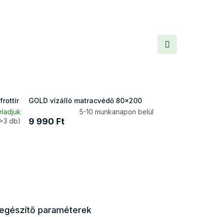
Következő
termék
rottír
GOLD vízálló matracvédő 80x200
eladjuk
5-10 munkanapon belül
9 990 Ft
>3 db)
iegészítő paraméterek