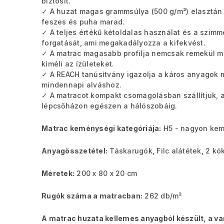
biztosít.
✓ A huzat magas grammsúlya (500 g/m²) elasztán
feszes és puha marad.
✓ A teljes értékű kétoldalas használat és a szimm
forgatását, ami megakadályozza a kifekvést.
✓ A matrac magasabb profilja nemcsak remekül mu
kíméli az ízületeket.
✓ A REACH tanúsítvány igazolja a káros anyagok 
mindennapi alváshoz.
✓ A matracot kompakt csomagolásban szállítjuk, 
lépcsőházon egészen a hálószobáig.
Matrac keménységi kategóriája:
H5 - nagyon kem
Anyagösszetétel:
Táskarugók, Filc alátétek, 2 k
Méretek:
200 x 80 x 20 cm
Rugók száma a matracban:
262 db/m²
A matrac huzata kellemes anyagból készült, a var