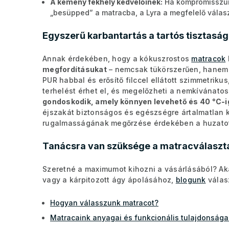
A kemény fekhely kedvelőinek:
Ha kompromisszumo
„besüpped” a matracba, a Lyra a megfelelő válas
Egyszerű karbantartás a tartós tisztasá
Annak érdekében, hogy a kókuszrostos
matracok
megfordításukat
– nemcsak tükörszerűen, hanem a
PUR habbal és erősítő filccel ellátott szimmetrik
terhelést érhet el, és megelőzheti a nemkívánato
gondoskodik, amely könnyen levehető és 40 °C-
éjszakát biztonságos és egészségre ártalmatlan 
rugalmasságának megőrzése érdekében a huzatot 
Tanácsra van szüksége a matracválaszt
Szeretné a maximumot kihozni a vásárlásából? Akár
vagy a kárpitozott ágy ápolásához,
blogunk
válasz
Hogyan válasszunk matracot?
Matracaink anyagai és funkcionális tulajdonsága