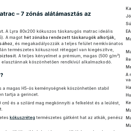
Ka
trac – 7 zónás alátámasztás az
Jó
Sú
EA
t.
A Lyra 80x200 kókuszos táskarugós matrac ideális
5). A magot
hét zónába rendezett táskarugók alkotják,
Ma
ásához
, és megakadályozzák a teljes felület nemkívánatos
lán természetes kókuszrost réteggel van kiegészítve,
Ma
biztosít
. A teljes kényelmet a prémium, magas (500 g/m²)
Re
z elasztánnak köszönhetően rendkívül alkalmazkodó.
Me
A 
c?
va
Ha
 a magas H5-ös keménységnek köszönhetően stabil
 tartja a gerincet.
Hu
K
cm) és a szilárd mag megkönnyíti a felkelést és a leülést,
t.
Ma
etes
kókuszréteg
természetes gátként hat az atkák, penész
Ma
Ma