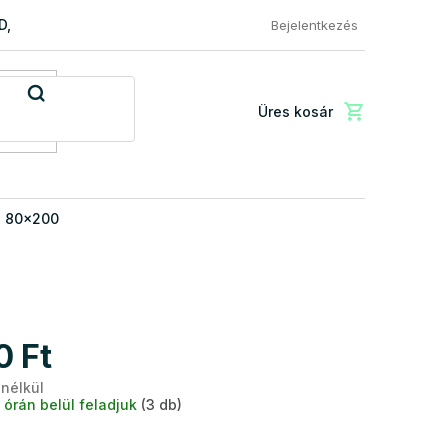
RD, PREMIUM a EXCLUSIVE
Reklamácio és áru visszaküldése
Bejelentkezés
Üres kosár
Kosár
l 80x200
0 Ft
 nélkül
Egységár:
 órán belül feladjuk
(3 db)