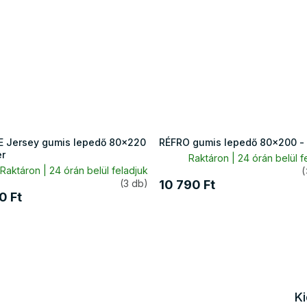
 Jersey gumis lepedő 80x220
RÉFRO gumis lepedő 80x200 - f
er
Raktáron | 24 órán belül f
Raktáron | 24 órán belül feladjuk
(
(3 db)
10 790 Ft
0 Ft
K