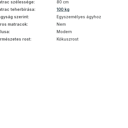
trac szélessége
:
80 cm
trac teherbírása
:
100 kg
gyság szerint
:
Egyszemélyes ágyhoz
ros matracok
:
Nem
ílusa
:
Modern
rmészetes rost
:
Kókuszrost