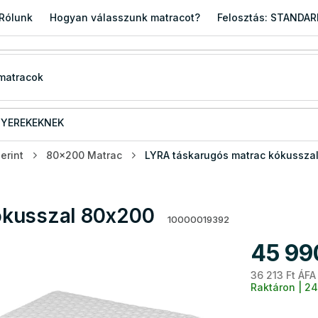
Rólunk
Hogyan válasszunk matracot?
Felosztás: STANDA
YEREKEKNEK
erint
80x200 Matrac
LYRA táskarugós matrac kókussza
ókusszal 80x200
10000019392
45 99
36 213 Ft ÁFA
Raktáron | 24