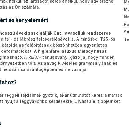
k nélküli szilárdságot keres anélkül, hogy úgy érezné,
Ma
ztás az Ön számára.
Ma
Na
gért és kényelemért
Pá
St
hosszú évekig szolgálják Önt, javasoljuk rendszeres
 fej- és lábrész felcserélésével is. A minőségi T25-ös
Te
us, kétoldalas felépítésnek köszönhetően egyenletes
s deformációkat.
A higiéniáról a luxus Melody huzat
ig mosható.
A REACH tanúsítvány igazolja, hogy minden
környezetben tölt. Az anyag kivételes grammsúlyának és
ne szárítsa szárítógépben és ne vasalja.
áshoz?
 reggeli fájdalmak gyötrik, akár útmutatót keres a matrac
t nyújt a leggyakoribb kérdésekre. Olvassa el tippjeinket:
i