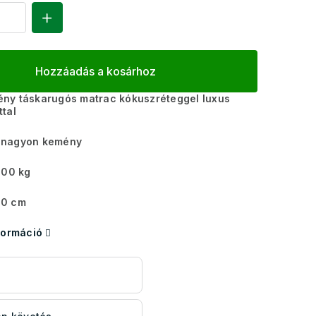
Hozzáadás a kosárhoz
ny táskarugós matrac kókuszréteggel luxus
tal
nagyon kemény
00 kg
0 cm
formáció
s