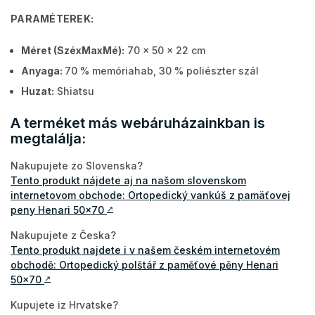
PARAMÉTEREK:
Méret (SzéxMaxMé):
70 x 50 x 22 cm
Anyaga:
70 % memóriahab, 30 % poliészter szál
Huzat:
Shiatsu
A terméket más webáruházainkban is
megtalálja:
Nakupujete zo Slovenska?
Tento produkt nájdete aj na našom slovenskom
internetovom obchode: Ortopedický vankúš z pamäťovej
peny Henari 50x70
↗
Nakupujete z Česka?
Tento produkt najdete i v našem českém internetovém
obchodě: Ortopedický polštář z paměťové pěny Henari
50x70
↗
Kupujete iz Hrvatske?