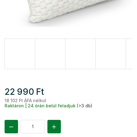
22 990 Ft
18 102 Ft ÁFA nélkül
Eg
Raktáron | 24 órán belül feladjuk
(>3 db)