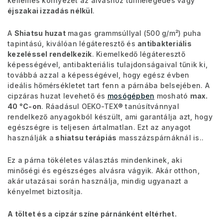
kellemes környezet az alváshoz túlmelegedés vagy
éjszakai izzadás nélkül
.
A
Shiatsu huzat
magas grammsúllyal (500 g/m²) puha
tapintású, kiválóan légáteresztő és
antibakteriális
kezeléssel rendelkezik
. Kiemelkedő légáteresztő
képességével, antibakteriális tulajdonságaival tűnik ki,
továbbá azzal a képességével, hogy egész évben
ideális hőmérsékletet tart fenn a párnába belsejében. A
cipzáras huzat levehető és
mosógépben
mosható
max.
40 °C-on
. Ráadásul OEKO-TEX® tanúsítvánnyal
rendelkező anyagokból készült, ami garantálja azt, hogy
egészségre is teljesen ártalmatlan. Ezt az anyagot
használják a
shiatsu terápiás
masszázspárnáknál is..
Ez a párna tökéletes választás mindenkinek, aki
minőségi és egészséges alvásra vágyik. Akár otthon,
akár utazásai során használja, mindig ugyanazt a
kényelmet biztosítja.
A töltet és a cipzár színe párnánként eltérhet.