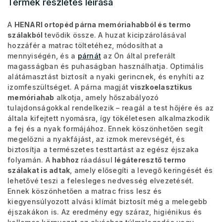
Termék részletes leírása
A
HENARI ortopéd párna memóriahabból és termo
szálakból
tevődik össze. A huzat kicipzárolásával
hozzáfér a matrac töltetéhez, módosíthat a
mennyiségén, és a
párnát
az Ön által preferált
magasságban és puhaságban használhatja. Optimális
alátámasztást biztosít a nyaki gerincnek, és enyhíti az
izomfeszültséget. A párna magját
viszkoelasztikus
memóriahab
alkotja, amely hőszabályozó
tulajdonságokkal rendelkezik – reagál a test hőjére és az
általa kifejtett nyomásra, így tökéletesen alkalmazkodik
a fej és a nyak formájához. Ennek köszönhetően segít
megelőzni a nyakfájást, az izmok merevségét, és
biztosítja a természetes testtartást az egész éjszaka
folyamán. A
habhoz
ráadásul
légáteresztő termo
szálakat is adtak
, amely elősegíti a levegő keringését és
lehetővé teszi a felesleges nedvesség elvezetését.
Ennek köszönhetően a matrac friss lesz és
kiegyensúlyozott alvási klímát biztosít még a melegebb
éjszakákon is. Az eredmény egy száraz, higiénikus és