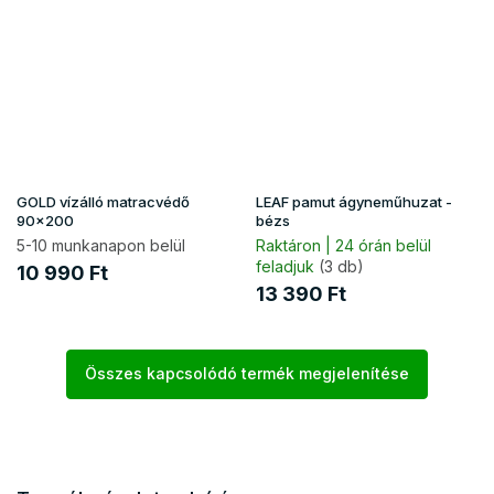
GOLD vízálló matracvédő
LEAF pamut ágyneműhuzat -
90x200
bézs
5-10 munkanapon belül
Raktáron | 24 órán belül
feladjuk
(3 db)
10 990 Ft
13 390 Ft
Összes kapcsolódó termék megjelenítése