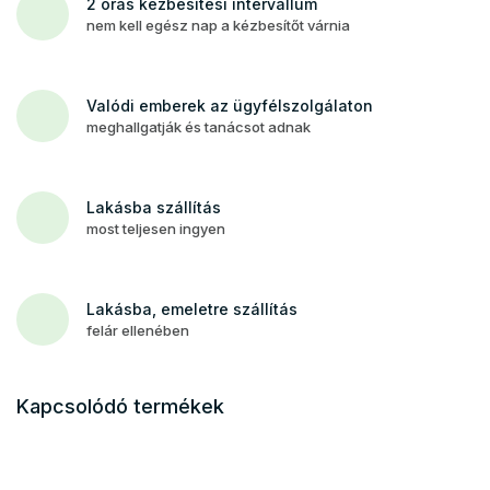
2 órás kézbesítési intervallum
nem kell egész nap a kézbesítőt várnia
Valódi emberek az ügyfélszolgálaton
meghallgatják és tanácsot adnak
Lakásba szállítás
most teljesen ingyen
Lakásba, emeletre szállítás
felár ellenében
Kapcsolódó termékek