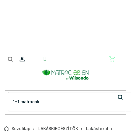
Ugrás
a
fő
tartalomhoz
Kosár
Kezdőlap
LAKÁSKIEGÉSZÍTŐK
Lakástextil