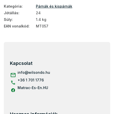
Kategória
:
Párnák és kispárnák
Jótállás
:
24
Súly
:
1.4 kg
EAN vonalkód
:
MT057
L
á
b
l
Kapcsolat
é
c
info
@
wilsondo.hu
+36 1 701 1776
Matrac-Es-En.HU