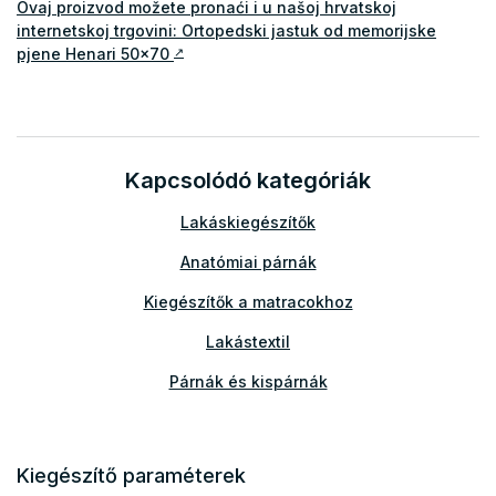
Ovaj proizvod možete pronaći i u našoj hrvatskoj
internetskoj trgovini: Ortopedski jastuk od memorijske
pjene Henari 50x70
↗
Kapcsolódó kategóriák
Lakáskiegészítők
Anatómiai párnák
Kiegészítők a matracokhoz
Lakástextil
Párnák és kispárnák
Kiegészítő paraméterek