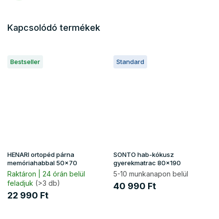
Kapcsolódó termékek
Bestseller
Standard
HENARI ortopéd párna
SONTO hab-kókusz
memóriahabbal 50x70
gyerekmatrac 80x190
Raktáron | 24 órán belül
5-10 munkanapon belül
feladjuk
(>3 db)
40 990 Ft
22 990 Ft