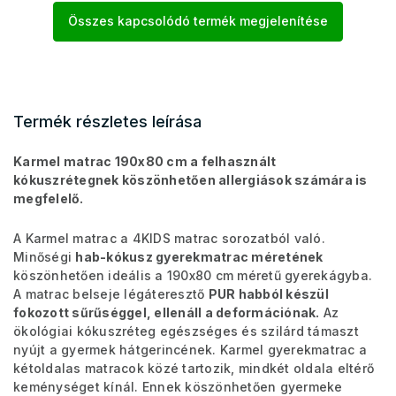
Összes kapcsolódó termék megjelenítése
Termék részletes leírása
Karmel matrac 190x80 cm a felhasznált
kókuszrétegnek köszönhetően allergiások számára is
megfelelő.
A Karmel matrac a 4KIDS matrac sorozatból való.
Minőségi
hab-kókusz gyerekmatrac méretének
köszönhetően ideális a 190x80 cm méretű gyerekágyba.
A matrac belseje légáteresztő
PUR habból készül
fokozott sűrűséggel, ellenáll a deformációnak.
Az
ökológiai kókuszréteg egészséges és szilárd támaszt
nyújt a gyermek hátgerincének. Karmel gyerekmatrac a
kétoldalas matracok közé tartozik, mindkét oldala eltérő
keménységet kínál. Ennek köszönhetően gyermeke