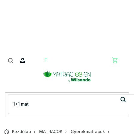
Ugrás
a
fő
tartalomhoz
Kosár
Kezdőlap
MATRACOK
Gyerekmatracok