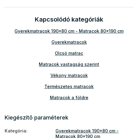
Kapcsolódó kategóriák
Gyerekmatracok 190x80 cm - Matracok 80x190 cm
Gyerekmatracok
Olcsó matrac
Matracok vastagság szerint
Vékony matracok
Természetes matracok
Matracok a földre
Földön használható matracok
Kiegészítő paraméterek
Legnépszerűbb matracok
Kategória
:
Gyerekmatracok 190x80 cm -
Kétoldalas matracok
Matracok 80x190 cm