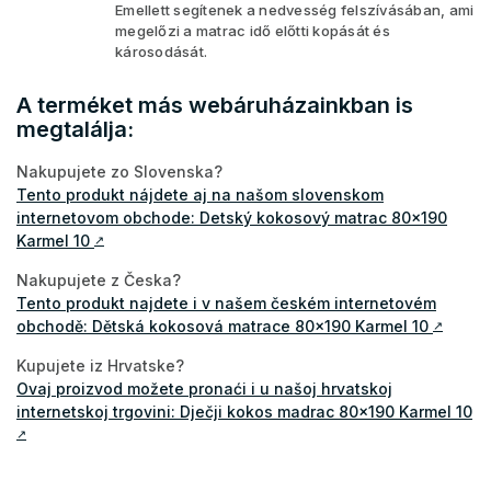
Emellett segítenek a nedvesség felszívásában, ami
megelőzi a matrac idő előtti kopását és
károsodását.
A terméket más webáruházainkban is
megtalálja:
Nakupujete zo Slovenska?
Tento produkt nájdete aj na našom slovenskom
internetovom obchode: Detský kokosový matrac 80x190
Karmel 10
↗
Nakupujete z Česka?
Tento produkt najdete i v našem českém internetovém
obchodě: Dětská kokosová matrace 80x190 Karmel 10
↗
Kupujete iz Hrvatske?
Ovaj proizvod možete pronaći i u našoj hrvatskoj
internetskoj trgovini: Dječji kokos madrac 80x190 Karmel 10
↗