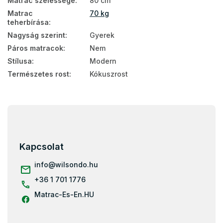
Matrac szélessége
:
80 cm
Matrac
70 kg
teherbírása
:
Nagyság szerint
:
Gyerek
Páros matracok
:
Nem
Stílusa
:
Modern
Természetes rost
:
Kókuszrost
L
á
b
l
Kapcsolat
é
c
info
@
wilsondo.hu
+36 1 701 1776
Matrac-Es-En.HU