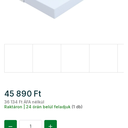
45 890 Ft
36 134 Ft ÁFA nélkül
Eg
Raktáron | 24 órán belül feladjuk
(1 db)