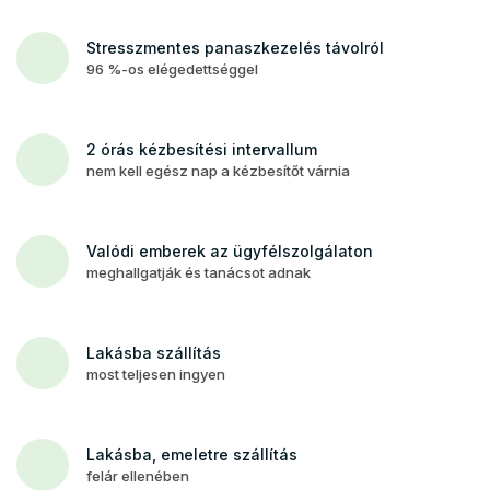
Stresszmentes panaszkezelés távolról
96 %-os elégedettséggel
2 órás kézbesítési intervallum
nem kell egész nap a kézbesítőt várnia
Valódi emberek az ügyfélszolgálaton
meghallgatják és tanácsot adnak
Lakásba szállítás
most teljesen ingyen
Lakásba, emeletre szállítás
felár ellenében