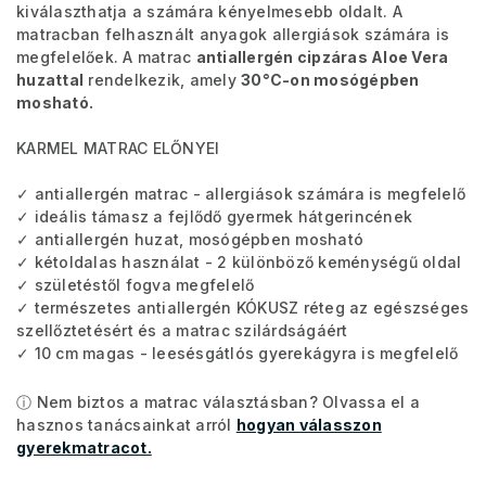
kiválaszthatja a számára kényelmesebb oldalt. A
matracban felhasznált anyagok allergiások számára is
megfelelőek. A matrac
antiallergén cipzáras Aloe Vera
huzattal
rendelkezik, amely
30°C-on mosógépben
mosható.
KARMEL MATRAC ELŐNYEI
✓ antiallergén matrac - allergiások számára is megfelelő
✓ ideális támasz a fejlődő gyermek hátgerincének
✓ antiallergén huzat, mosógépben mosható
✓ kétoldalas használat - 2 különböző keménységű oldal
✓ születéstől fogva megfelelő
✓ természetes antiallergén KÓKUSZ réteg az egészséges
szellőztetésért és a matrac szilárdságáért
✓ 10 cm magas - leesésgátlós gyerekágyra is megfelelő
ⓘ Nem biztos a matrac választásban? Olvassa el a
hasznos tanácsainkat arról
hogyan válasszon
gyerekmatracot.