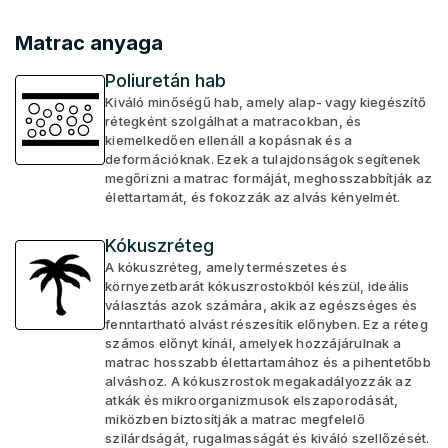
Matrac anyaga
Poliuretán hab
Kiváló minőségű hab, amely alap- vagy kiegészítő
rétegként szolgálhat a matracokban, és
kiemelkedően ellenáll a kopásnak és a
deformációknak. Ezek a tulajdonságok segítenek
megőrizni a matrac formáját, meghosszabbítják az
élettartamát, és fokozzák az alvás kényelmét.
Kókuszréteg
A kókuszréteg, amely természetes és
környezetbarát kókuszrostokból készül, ideális
választás azok számára, akik az egészséges és
fenntartható alvást részesítik előnyben. Ez a réteg
számos előnyt kínál, amelyek hozzájárulnak a
matrac hosszabb élettartamához és a pihentetőbb
alváshoz. A kókuszrostok megakadályozzák az
atkák és mikroorganizmusok elszaporodását,
miközben biztosítják a matrac megfelelő
szilárdságát, rugalmasságát és kiváló szellőzését.