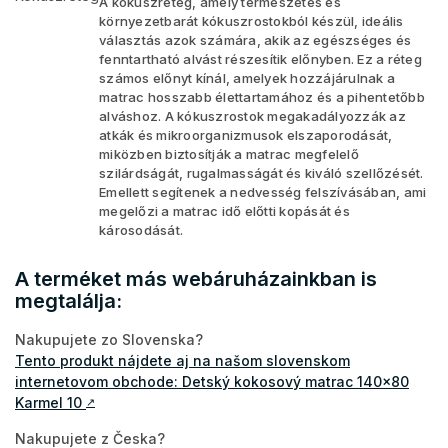
A kókuszréteg, amely természetes és
környezetbarát kókuszrostokból készül, ideális
választás azok számára, akik az egészséges és
fenntartható alvást részesítik előnyben. Ez a réteg
számos előnyt kínál, amelyek hozzájárulnak a
matrac hosszabb élettartamához és a pihentetőbb
alváshoz. A kókuszrostok megakadályozzák az
atkák és mikroorganizmusok elszaporodását,
miközben biztosítják a matrac megfelelő
szilárdságát, rugalmasságát és kiváló szellőzését.
Emellett segítenek a nedvesség felszívásában, ami
megelőzi a matrac idő előtti kopását és
károsodását.
A terméket más webáruházainkban is
megtalálja:
Nakupujete zo Slovenska?
Tento produkt nájdete aj na našom slovenskom
internetovom obchode: Detský kokosový matrac 140x80
Karmel 10
↗
Nakupujete z Česka?