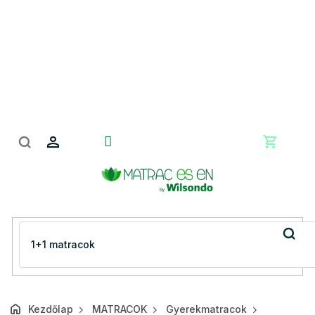
Ugrás
a
fő
tartalomhoz
Kosár
Kezdőlap
MATRACOK
Gyerekmatracok