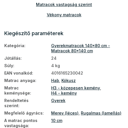
Matracok vastagság szerint
Vékony matracok
Természetes matracok
Kiegészítő paraméterek
Matracok a földre
Kategória
:
Gyerekmatracok 140x80 cm -
Földön használható matracok
Matracok 80x140 cm
Kétoldalas matracok
Jótállás
:
24
Súly
:
4 kg
Matracok keménység szerint
EAN vonalkód
:
4016165230042
Kemény matracok
Matrac anyaga
:
Hab
,
Kókusz
Gyerekmatracok összetétel szerint
Matrac
H3 - közepesen kemény
,
keménysége
:
H4 - kemény
Gyerekmatracok kor szerint
Rendeltetés
Gyerek
szerint
:
Kókusz gyerekmatracok
Megfelelő ágyrács
:
Merev (léces)
,
Rugalmas (lamellás)
Matracok újszülötteknek
A matrac pontos
10 cm
vastagsága
:
Matracok babáknak