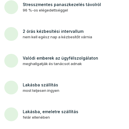
Stresszmentes panaszkezelés távolról
96 %-os elégedettséggel
2 órás kézbesítési intervallum
nem kell egész nap a kézbesítőt várnia
Valódi emberek az ügyfélszolgálaton
meghallgatják és tanácsot adnak
Lakásba szállítás
most teljesen ingyen
Lakásba, emeletre szállítás
felár ellenében