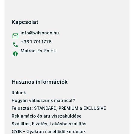
á
b
l
Kapcsolat
é
c
info
@
wilsondo.hu
+36 1 701 1776
Matrac-Es-En.HU
Hasznos információk
Rólunk
Hogyan válasszunk matracot?
Felosztás: STANDARD, PREMIUM a EXCLUSIVE
Reklamácio és áru visszaküldése
Szállítás, Fizetés, Lakásba szállítás
GYIK - Gyakran ismétlődő kérdések