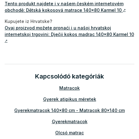
Tento produkt najdete i v našem českém internetovém
obchodě: Dětská kokosová matrace 140x80 Karmel 10
↗
Kupujete iz Hrvatske?
Ovaj proizvod možete pronaći i u našoj hrvatskoj
internetskoj trgovini: Dječji kokos madrac 140x80 Karmel 10
↗
Kapcsolódó kategóriák
Matracok
Gyerek atipikus méretek
Gyerekmatracok 140x80 cm - Matracok 80x140 cm
Gyerekmatracok
Olcsó matrac