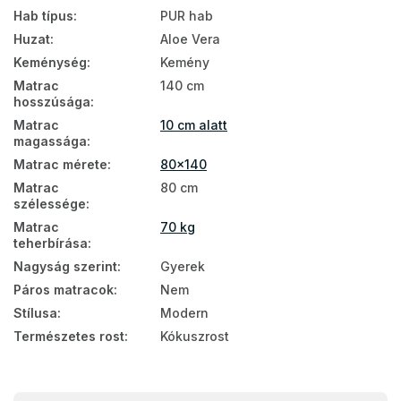
Hab típus
:
PUR hab
Nem zónás gyerekmatracok
Huzat
:
Aloe Vera
Keménység
:
Kemény
Matrac keménység H3
Matrac
140 cm
hosszúsága
:
Matrac keménység H4
Matrac
10 cm alatt
Olcsó matrac 80x140
magassága
:
Matrac mérete
:
80x140
Olcsó matrac 80x140
Matrac
80 cm
szélessége
:
Matrac
70 kg
teherbírása
:
Nagyság szerint
:
Gyerek
Páros matracok
:
Nem
Stílusa
:
Modern
Természetes rost
:
Kókuszrost
L