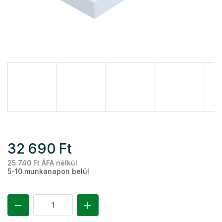
32 690 Ft
25 740 Ft ÁFA nélkül
Eg
5-10 munkanapon belül