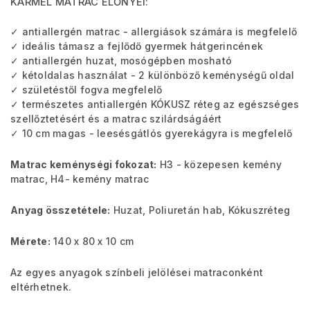
KARMEL MATRAC ELŐNYEI:
✓ antiallergén matrac - allergiások számára is megfelelő
✓ ideális támasz a fejlődő gyermek hátgerincének
✓ antiallergén huzat, mosógépben mosható
✓ kétoldalas használat - 2 különböző keménységű oldal
✓ születéstől fogva megfelelő
✓ természetes antiallergén KÓKUSZ réteg az egészséges
szellőztetésért és a matrac szilárdságáért
✓ 10 cm magas - leesésgátlós gyerekágyra is megfelelő
Matrac keménységi fokozat:
H3 - közepesen kemény
matrac, H4- kemény matrac
Anyag összetétele:
Huzat, Poliuretán hab, Kókuszréteg
Mérete:
140 x 80 x 10 cm
Az egyes anyagok színbeli jelölései matraconként
eltérhetnek.