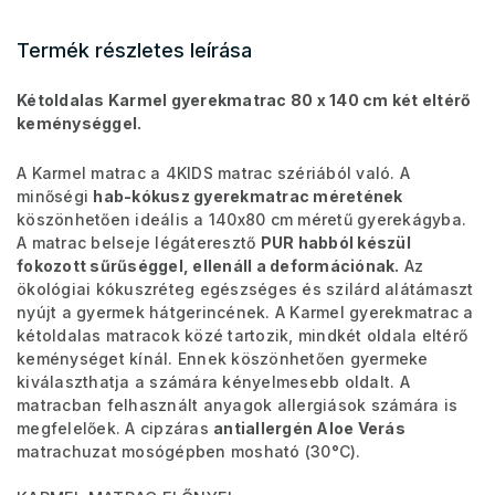
Termék részletes leírása
Kétoldalas Karmel gyerekmatrac 80 x 140 cm két eltérő
keménységgel.
A Karmel matrac a 4KIDS matrac szériából való. A
minőségi
hab-kókusz gyerekmatrac méretének
köszönhetően ideális a 140x80 cm méretű gyerekágyba.
A matrac belseje légáteresztő
PUR habból készül
fokozott sűrűséggel, ellenáll a deformációnak.
Az
ökológiai kókuszréteg egészséges és szilárd alátámaszt
nyújt a gyermek hátgerincének. A Karmel gyerekmatrac a
kétoldalas matracok közé tartozik, mindkét oldala eltérő
keménységet kínál. Ennek köszönhetően gyermeke
kiválaszthatja a számára kényelmesebb oldalt. A
matracban felhasznált anyagok allergiások számára is
megfelelőek. A cipzáras
antiallergén Aloe Verás
matrachuzat mosógépben mosható (30°C).