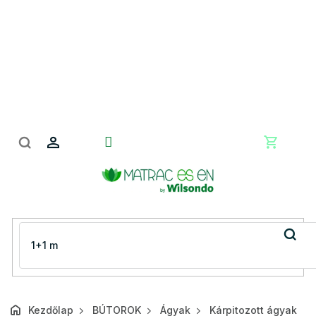
Ugrás
a
fő
tartalomhoz
Kosár
Kezdőlap
BÚTOROK
Ágyak
Kárpitozott ágyak