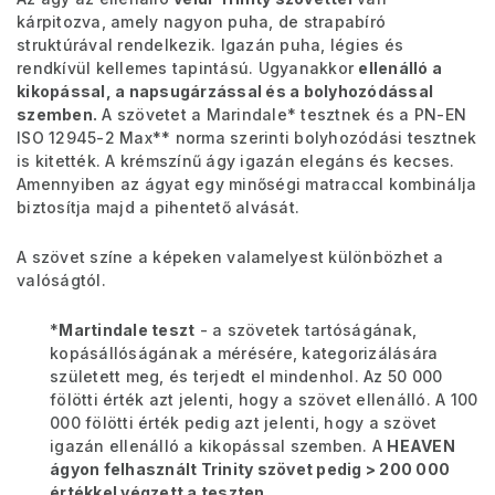
kárpitozva, amely nagyon puha, de strapabíró
struktúrával rendelkezik. Igazán puha, légies és
rendkívül kellemes tapintású. Ugyanakkor
ellenálló a
kikopással, a napsugárzással és a bolyhozódással
szemben.
A szövetet a Marindale* tesztnek és a PN-EN
ISO 12945-2 Max** norma szerinti bolyhozódási tesztnek
is kitették. A krémszínű ágy igazán elegáns és kecses.
Amennyiben az ágyat egy minőségi matraccal kombinálja
biztosítja majd a pihentető alvását.
A szövet színe a képeken valamelyest különbözhet a
valóságtól.
*
Martindale teszt
-
a szövetek tartóságának,
kopásállóságának a mérésére, kategorizálására
született meg, és terjedt el mindenhol.
Az 50 000
fölötti érték azt jelenti, hogy a szövet ellenálló. A 100
000 fölötti érték pedig azt jelenti, hogy a szövet
igazán ellenálló a kikopással szemben. A
HEAVEN
ágyon felhasznált Trinity szövet pedig
> 200 000
értékkel végzett a teszten.