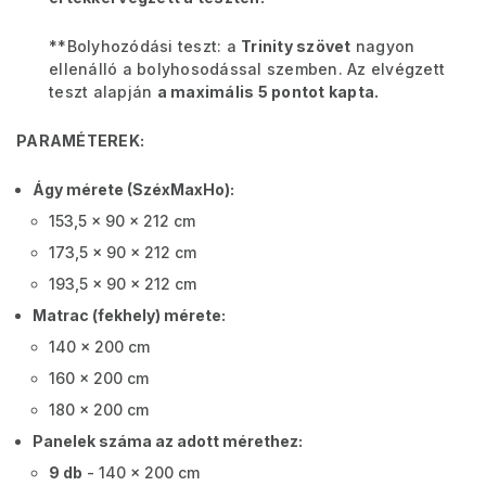
**
Bolyhozódási teszt: a
Trinity szövet
nagyon
ellenálló a bolyhosodással szemben. Az elvégzett
teszt alapján
a maximális 5 pontot kapta.
PARAMÉTEREK:
Ágy mérete (SzéxMaxHo):
153,5 x 90 x 212 cm
173,5 x 90 x 212 cm
193,5 x 90 x 212 cm
Matrac (fekhely) mérete:
140 x 200 cm
160 x 200 cm
180 x 200 cm
Panelek száma az adott mérethez:
9 db
- 140 x 200 cm