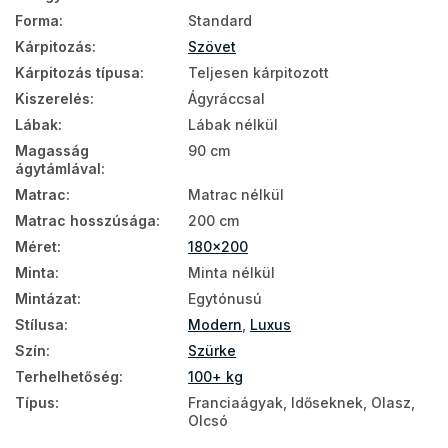
Forma
:
Standard
Kárpitozás
:
Szövet
Kárpitozás típusa
:
Teljesen kárpitozott
Kiszerelés
:
Ágyráccsal
Lábak
:
Lábak nélkül
Magasság
90 cm
ágytámlával
:
Matrac
:
Matrac nélkül
Matrac hosszúsága
:
200 cm
Méret
:
180x200
Minta
:
Minta nélkül
Mintázat
:
Egytónusú
Stílusa
:
Modern
,
Luxus
Szín
:
Szürke
Terhelhetőség
:
100+ kg
Típus
:
Franciaágyak, Időseknek, Olasz,
Olcsó