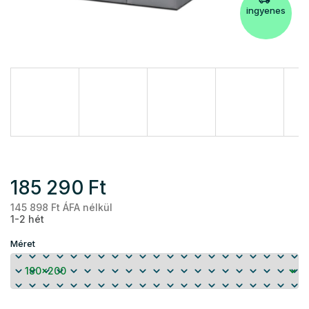
ingyenes
185 290 Ft
145 898 Ft ÁFA nélkül
Eg
1-2 hét
Méret