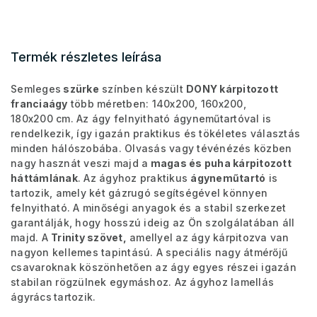
Termék részletes leírása
Semleges
szürke
színben készült
DONY kárpitozott
franciaágy
több méretben:
140x200, 160x200,
180x200 cm. Az ágy felnyitható ágyneműtartóval is
rendelkezik, így igazán praktikus és tökéletes választás
minden hálószobába. Olvasás vagy tévénézés közben
nagy hasznát veszi majd a
magas és puha kárpitozott
háttámlának
. Az ágyhoz praktikus
ágyneműtartó
is
tartozik, amely két gázrugó segítségével könnyen
felnyitható. A minőségi anyagok és a stabil szerkezet
garantálják, hogy hosszú ideig az Ön szolgálatában áll
majd. A
Trinity szövet,
amellyel az ágy kárpitozva van
nagyon kellemes tapintású. A speciális nagy átmérőjű
csavaroknak köszönhetően az ágy egyes részei igazán
stabilan rögzülnek egymáshoz.
Az ágyhoz lamellás
ágyrács
tartozik.