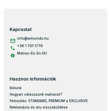
L
á
b
l
Kapcsolat
é
c
info
@
wilsondo.hu
+36 1 701 1776
Matrac-Es-En.HU
Hasznos információk
Rólunk
Hogyan válasszunk matracot?
Felosztás: STANDARD, PREMIUM a EXCLUSIVE
Reklamácio és áru visszaküldése