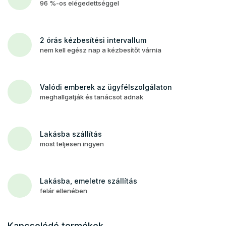
96 %-os elégedettséggel
2 órás kézbesítési intervallum
nem kell egész nap a kézbesítőt várnia
Valódi emberek az ügyfélszolgálaton
meghallgatják és tanácsot adnak
Lakásba szállítás
most teljesen ingyen
Lakásba, emeletre szállítás
felár ellenében
Kapcsolódó termékek