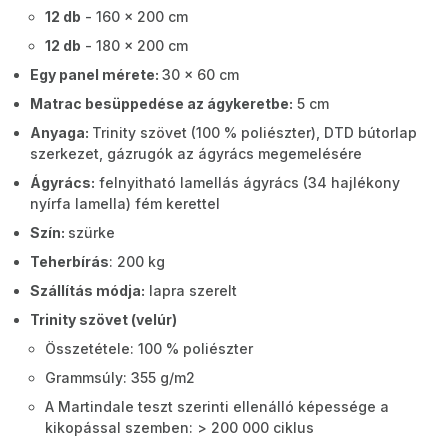
12 db
- 160 x 200 cm
12 db
- 180 x 200 cm
Egy panel mérete:
30 x 60 cm
Matrac besüppedése az ágykeretbe:
5 cm
Anyaga:
Trinity szövet (100 % poliészter), DTD bútorlap
szerkezet, gázrugók az ágyrács megemelésére
Ágyrács:
felnyitható lamellás ágyrács (34 hajlékony
nyírfa lamella) fém kerettel
Szín:
szürke
Teherbírás
: 200 kg
Szállítás módja:
lapra szerelt
Trinity szövet (velúr)
Összetétele: 100 % poliészter
Grammsúly: 355 g/m2
A Martindale teszt szerinti ellenálló képessége a
kikopással szemben: > 200 000 ciklus