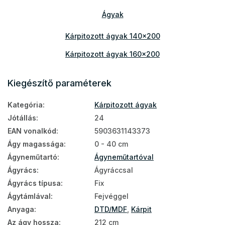
Ágyak
Kárpitozott ágyak 140x200
Kárpitozott ágyak 160x200
Kárpitozott ágyak 180x200
Kiegészítő paraméterek
Kategória
:
Kárpitozott ágyak
Jótállás
:
24
EAN vonalkód
:
5903631143373
Ágy magassága
:
0 - 40 cm
Ágyneműtartó
:
Ágyneműtartóval
Ágyrács
:
Ágyráccsal
Ágyrács típusa
:
Fix
Ágytámlával
:
Fejvéggel
Anyaga
:
DTD/MDF
,
Kárpit
Az ágy hossza
:
212 cm