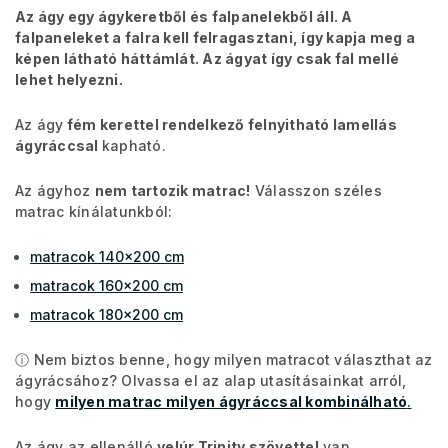
Az ágy egy ágykeretből és falpanelekből áll. A
falpaneleket a falra kell felragasztani, így kapja meg a
képen látható háttámlát. Az ágyat így csak fal mellé
lehet helyezni.
Az ágy
fém kerettel rendelkező felnyitható lamellás
ágyráccsal
kapható.
Az ágyhoz
nem tartozik matrac
!
Válasszon széles
matrac kínálatunkból:
matracok 140x200 cm
matracok 160x200 cm
matracok 180x200 cm
ⓘ Nem biztos benne, hogy milyen matracot választhat az
ágyrácsához? Olvassa el az alap utasításainkat arról,
hogy
milyen matrac milyen ágyráccsal kombinálható
.
Az ágy az ellenálló
velúr Trinity szövettel
van