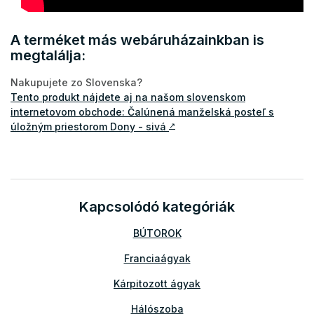
A terméket más webáruházainkban is
megtalálja:
Nakupujete zo Slovenska?
Tento produkt nájdete aj na našom slovenskom
internetovom obchode: Čalúnená manželská posteľ s
úložným priestorom Dony - sivá
↗
Kapcsolódó kategóriák
BÚTOROK
Franciaágyak
Kárpitozott ágyak
Hálószoba