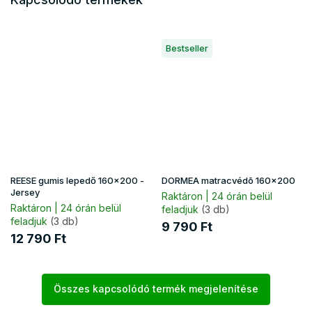
Bestseller
REESE gumis lepedő 160x200 -
DORMEA matracvédõ 160x200
Jersey
Raktáron | 24 órán belül
Raktáron | 24 órán belül
feladjuk
(3 db)
feladjuk
(3 db)
9 790 Ft
12 790 Ft
Összes kapcsolódó termék megjelenítése