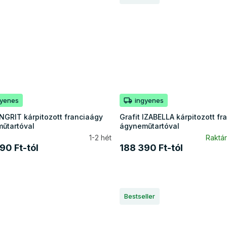
gyenes
ingyenes
INGRIT kárpitozott franciaágy
Grafit IZABELLA kárpitozott fr
űtartóval
ágyneműtartóval
1-2 hét
Raktá
90 Ft-tól
188 390 Ft-tól
Bestseller