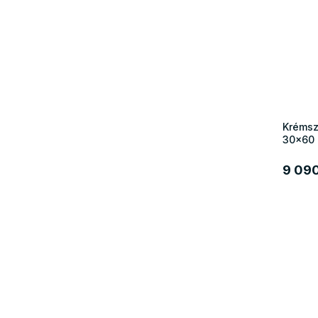
Krémsz
30x60
9 090