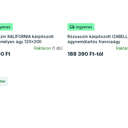
gyenes
ingyenes
zín KALIFORNIA kárpitozott
Rózsaszín kárpitozott IZABEL
mélyes ágy 120x200
ágyneműtartós franciaágy
Raktáron
(1 db)
Raktá
90 Ft
188 390 Ft-tól
ller