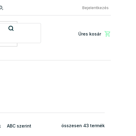
RD, PREMIUM a EXCLUSIVE
Reklamácio és áru visszaküldése
Bejelentkezés
Üres kosár
Kosár
összesen
43
termék
k
ABC szerint