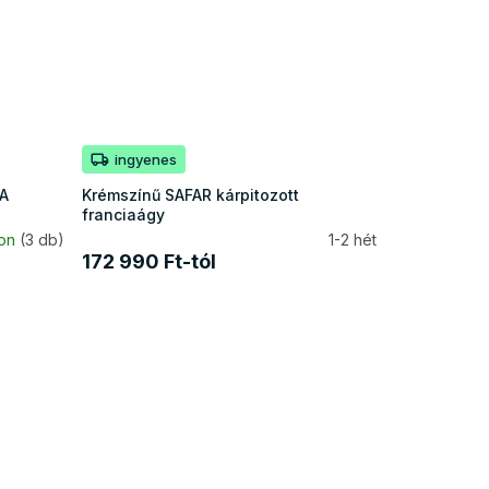
ingyenes
LA
Krémszínű SAFAR kárpitozott
franciaágy
ron
(3 db)
1-2 hét
172 990 Ft-tól