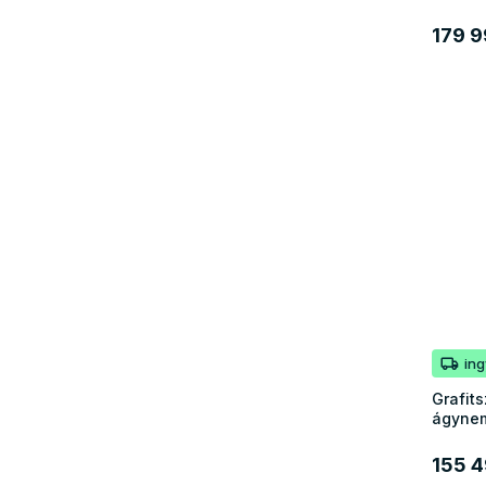
179 9
in
Grafit
ágynem
155 4