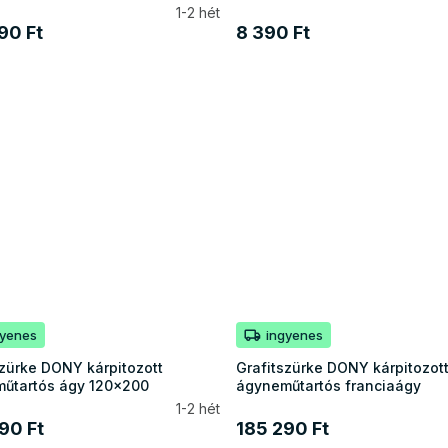
1-2 hét
90 Ft
8 390 Ft
gyenes
ingyenes
szürke DONY kárpitozott
Grafitszürke DONY kárpitozot
űtartós ágy 120x200
ágyneműtartós franciaágy
1-2 hét
90 Ft
185 290 Ft