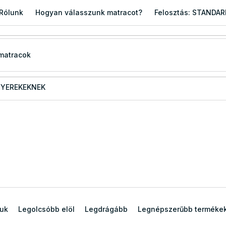
Rólunk
Hogyan válasszunk matracot?
Felosztás: STANDA
YEREKEKNEK
juk
Legolcsóbb elöl
Legdrágább
Legnépszerűbb terméke