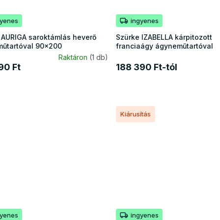
gyenes
ingyenes
 AURIGA saroktámlás heverő
Szürke IZABELLA kárpitozott
űtartóval 90x200
franciaágy ágyneműtartóval
Raktáron
(1 db)
90 Ft
188 390 Ft-tól
Kiárusítás
gyenes
ingyenes