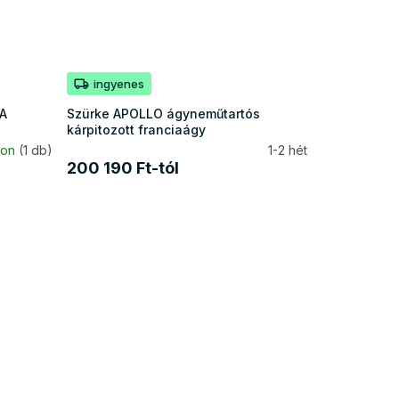
ingyenes
LA
Szürke APOLLO ágyneműtartós
kárpitozott franciaágy
ron
(1 db)
1-2 hét
200 190 Ft-tól