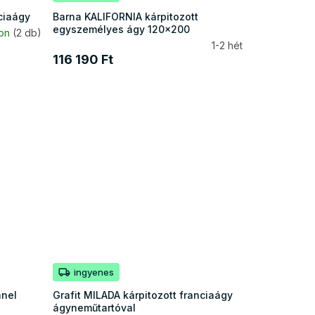
ciaágy
Barna KALIFORNIA kárpitozott
egyszemélyes ágy 120x200
ron
(2 db)
1-2 hét
116 190 Ft
ingyenes
anel
Grafit MILADA kárpitozott franciaágy
ágyneműtartóval