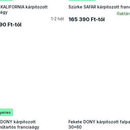
 KALIFORNIA kárpitozott
Szürke SAFAR kárpitozott fran
aágy
Raktá
1-2 hét
165 390 Ft-tól
90 Ft-tól
gyenes
 DONY kárpitozott
Fekete DONY kárpitozott falp
űtartós franciaágy
30x60