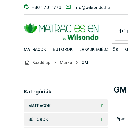
Ugrás
+36 1 701 1776
info@wilsondo.hu
a
fő
tartalomhoz
MATRACOK
BÚTOROK
LAKÁSKIEGÉSZÍTŐK
G
Kezdőlap
Márka
GM
O
l
d
Kategóriák
GM
a
Kategóriák
átugrása
l
s
MATRACOK
ó
T
p
e
Ajánl
BÚTOROK
a
r
n