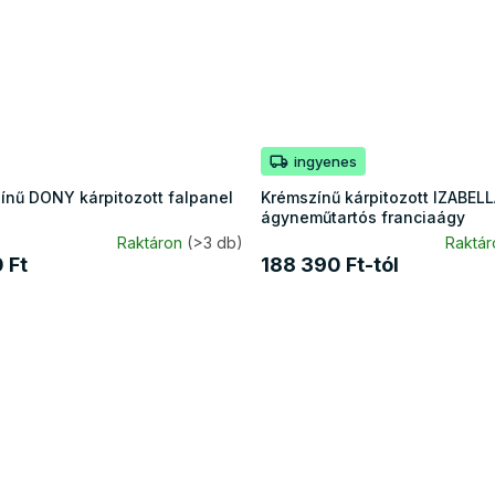
ingyenes
ínű DONY kárpitozott falpanel
Krémszínű kárpitozott IZABEL
ágyneműtartós franciaágy
Raktáron
(>3 db)
Raktá
 Ft
188 390 Ft-tól