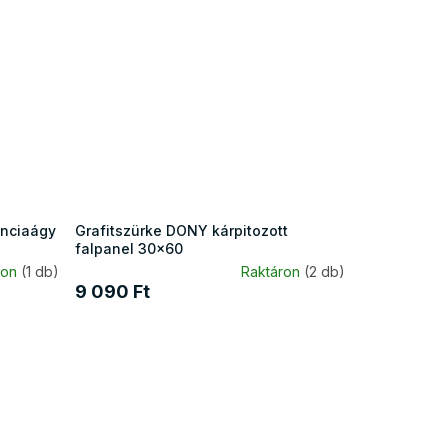
anciaágy
Grafitszürke DONY kárpitozott
falpanel 30x60
ron
(1 db)
Raktáron
(2 db)
9 090 Ft