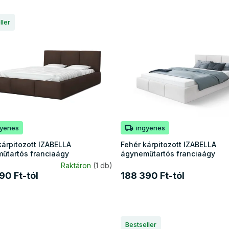
ller
gyenes
ingyenes
kárpitozott IZABELLA
Fehér kárpitozott IZABELLA
űtartós franciaágy
ágyneműtartós franciaágy
Raktáron
(1 db)
90 Ft-tól
188 390 Ft-tól
Bestseller