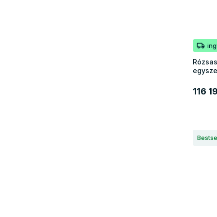
in
Rózsas
egysze
116 1
Bestse