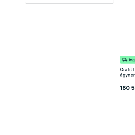
in
Grafit 
ágynem
180 5