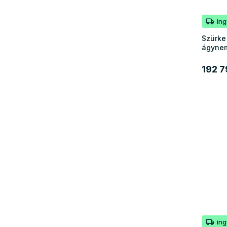
in
Szürke
ágynem
192 7
in