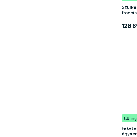
Szürke
franci
126 8
in
Fekete
ágynem