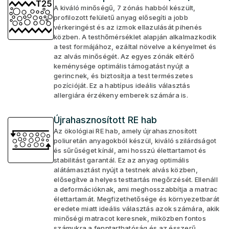
A kiváló minőségű, 7 zónás habból készült,
profilozott felületű anyag elősegíti a jobb
vérkeringést és az izmok ellazulását pihenés
közben. A testhőmérséklet alapján alkalmazkodik
a test formájához, ezáltal növelve a kényelmet és
az alvás minőségét. Az egyes zónák eltérő
keménysége optimális támogatást nyújt a
gerincnek, és biztosítja a test természetes
pozícióját. Ez a habtípus ideális választás
allergiára érzékeny emberek számára is.
Újrahasznosított RE hab
Az ökológiai RE hab, amely újrahasznosított
poliuretán anyagokból készül, kiváló szilárdságot
és sűrűséget kínál, ami hosszú élettartamot és
stabilitást garantál. Ez az anyag optimális
alátámasztást nyújt a testnek alvás közben,
elősegítve a helyes testtartás megőrzését. Ellenáll
a deformációknak, ami meghosszabbítja a matrac
élettartamát. Megfizethetősége és környezetbarát
eredete miatt ideális választás azok számára, akik
minőségi matracot keresnek, miközben fontos
számukra a fenntarthatóság és az ésszerű