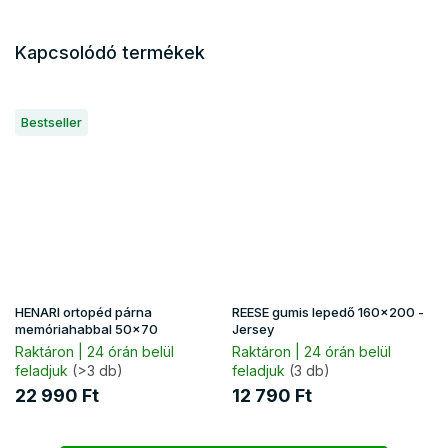
Kapcsolódó termékek
Bestseller
HENARI ortopéd párna
REESE gumis lepedő 160x200 -
memóriahabbal 50x70
Jersey
Raktáron | 24 órán belül
Raktáron | 24 órán belül
feladjuk
(>3 db)
feladjuk
(3 db)
22 990 Ft
12 790 Ft