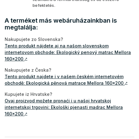
befektetés.
A terméket más webáruházainkban is
megtalálja:
Nakupujete zo Slovenska?
Tento produkt nájdete aj na našom slovenskom
internetovom obchode: Ekologický penový matrac Mellora
160x200
↗
Nakupujete z Česka?
Tento produkt najdete i v našem českém internetovém
obchodě: Ekologická pěnová matrace Mellora 160x200
↗
Kupujete iz Hrvatske?
Ovaj proizvod možete pronaći i u našoj hrvatskoj
internetskoj trgovini: Ekološki pjenasti madrac Mellora
160x200
↗