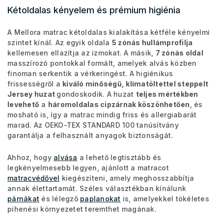
Kétoldalas kényelem és prémium higiénia
A Mellora matrac kétoldalas kialakítása kétféle kényelmi
szintet kínál. Az egyik oldala
5 zónás hullámprofilja
kellemesen ellazítja az izmokat. A másik,
7 zónás oldal
masszírozó pontokkal formált, amelyek alvás közben
finoman serkentik a vérkeringést. A higiénikus
frissességről a
kiváló minőségű, klímatöltettel steppelt
Jersey huzat
gondoskodik. A huzat
teljes mértékben
levehető
a
háromoldalas cipzárnak köszönhetően
, és
mosható is, így a matrac mindig friss és allergiabarát
marad. Az OEKO-TEX STANDARD 100 tanúsítvány
garantálja a felhasznált anyagok biztonságát.
Ahhoz, hogy
alvása
a lehető legtisztább és
legkényelmesebb legyen, ajánlott a matracot
matracvédővel
kiegészíteni, amely meghosszabbítja
annak élettartamát. Széles választékban kínálunk
párnákat
és lélegző
paplanokat
is, amelyekkel tökéletes
pihenési környezetet teremthet magának.