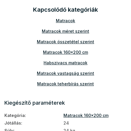
Kapcsolódó kategóriák
Matracok
Matracok méret szerint
Matracok összetétel szerint
Matracok 160x200 cm
Habszivacs matracok
Matracok vastagság szerint
Matracok teherbírás szerint
Vastag matracok
Kiegészítő paraméterek
PUR hab matracok
Kategória
:
Matracok 160x200 cm
Vendégmatracok
Jótállás
:
24
Matracok a földre
Súly
:
24 kg