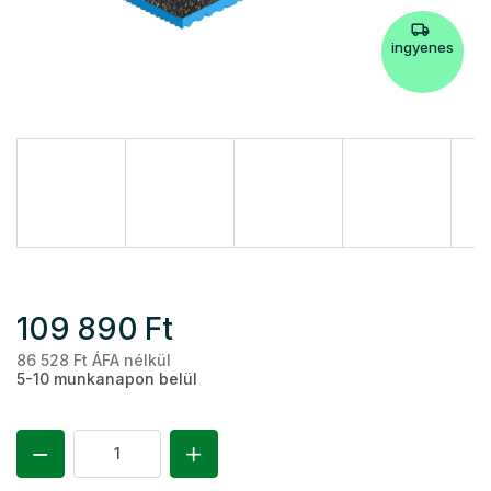
ingyenes
109 890 Ft
86 528 Ft ÁFA nélkül
Eg
5-10 munkanapon belül