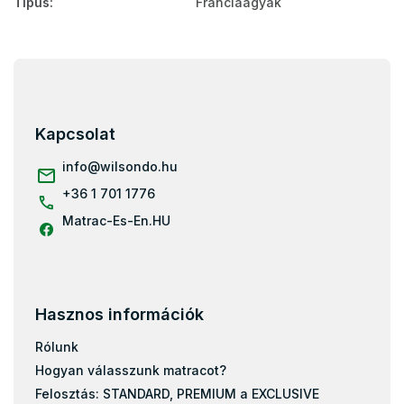
Típus
:
Franciaágyak
L
á
b
l
Kapcsolat
é
c
info
@
wilsondo.hu
+36 1 701 1776
Matrac-Es-En.HU
Hasznos információk
Rólunk
Hogyan válasszunk matracot?
Felosztás: STANDARD, PREMIUM a EXCLUSIVE