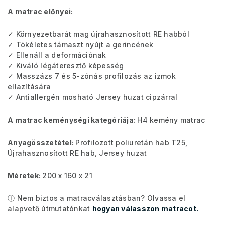
A matrac előnyei:
✓ Környezetbarát mag újrahasznosított RE habból
✓ Tökéletes támaszt nyújt a gerincének
✓ Ellenáll a deformációnak
✓ Kiváló légáteresztő képesség
✓ Masszázs 7 és 5-zónás profilozás az izmok
ellazítására
✓ Antiallergén mosható Jersey huzat cipzárral
A matrac keménységi kategóriája:
H4 kemény matrac
Anyagösszetétel:
Profilozott poliuretán hab T25,
Újrahasznosított RE hab, Jersey huzat
Méretek:
200 x 160 x 21
ⓘ Nem biztos a matracválasztásban? Olvassa el
alapvető útmutatónkat
hogyan válasszon matracot.