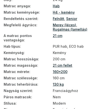
Földön használható matracok
Matrac anyaga
:
Hab
Matrac keménysége
:
H4 - kemény
Matracok keménység szerint
Rendeltetés szerint
:
Felnőtt
,
Senior
Kemény matracok
Megfelelő ágyrács
:
Merev (léces)
,
Rugalmas (lamellás)
Zónás matracok
A matrac pontos
21 cm
Nagy matracok
vastagsága
:
Hab típus
:
PUR hab, ECO hab
7 zónás matracok
Keménység
:
Kemény
Szivacs matrac 160x200
Matrac hosszúsága
:
200 cm
Matrac magassága
:
21 cm fellet
Vastag matracok 160×200
Matrac mérete
:
160x200
Matrac keménység H4
Matrac szélessége
:
160 cm
Matrac teherbírása
:
130 kg
Kemény matracok 160x200
Nagyság szerint
:
Franciaágyhoz
Matracok teherbírás szerint - 130 kg
Páros matracok
:
Nem
Olcsó matrac 160x200
Stílusa
:
Modern