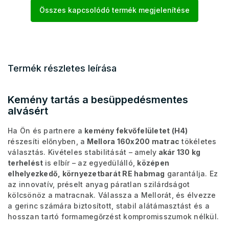
Összes kapcsolódó termék megjelenítése
Termék részletes leírása
Kemény tartás a besüppedésmentes
alvásért
Ha Ön és partnere a
kemény fekvőfelületet (H4)
részesíti előnyben, a
Mellora 160x200 matrac
tökéletes
választás. Kivételes stabilitását – amely
akár 130 kg
terhelést
is elbír – az egyedülálló,
középen
elhelyezkedő, környezetbarát RE habmag
garantálja. Ez
az innovatív, préselt anyag páratlan szilárdságot
kölcsönöz a matracnak. Válassza a Mellorát, és élvezze
a gerinc számára biztosított, stabil alátámasztást és a
hosszan tartó formamegőrzést kompromisszumok nélkül.