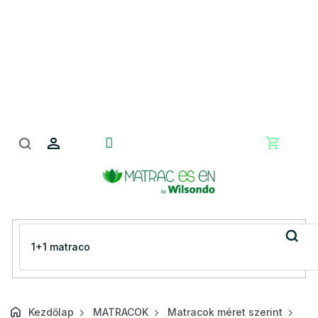
Ugrás
a
fő
tartalomhoz
Kosár
Kezdőlap
MATRACOK
Matracok méret szerint