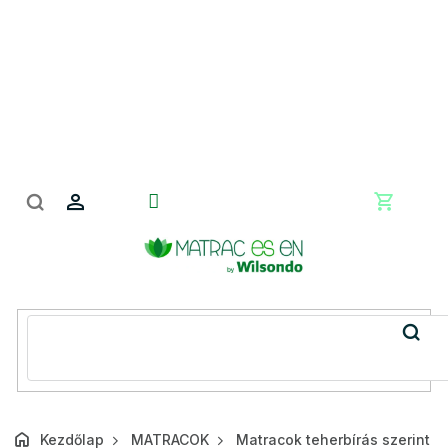
Ugrás
a
fő
tartalomhoz
Kosár
Kezdőlap
MATRACOK
Matracok teherbírás szerint