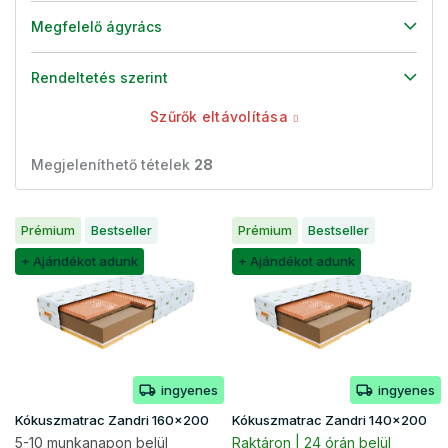
Megfelelő ágyrács
Rendeltetés szerint
Szűrők eltávolítása
Megjeleníthető tételek
28
T
Prémium
Bestseller
Prémium
Bestseller
e
r
+ Ajándékot adunk
+ Ajándékot adunk
m
é
k
e
k
ingyenes
ingyenes
l
i
Kókuszmatrac Zandri 160x200
Kókuszmatrac Zandri 140x200
s
5-10 munkanapon belül
Raktáron | 24 órán belül