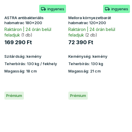
ingyenes
ingyenes
ASTRA antibakteriális
Mellora környezetbarát
habmatrac 180x200
habmatrac 120x200
Raktáron | 24 órán belül
Raktáron | 24 órán belül
feladjuk
(1 db)
feladjuk
(2 db)
169 290 Ft
72 390 Ft
Szilárdság:
kemény
Keménység:
kemény
Teherbírás:
130 kg / fekhely
Teherbírás:
130 kg
Magasság:
18 cm
Magasság:
21 cm
Prémium
Prémium