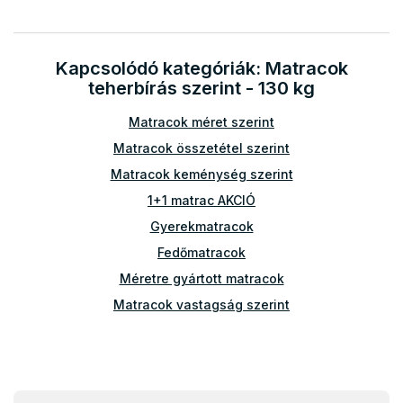
i
r
á
Kapcsolódó kategóriák: Matracok
n
y
teherbírás szerint - 130 kg
í
t
Matracok méret szerint
á
Matracok összetétel szerint
s
e
Matracok keménység szerint
l
1+1 matrac AKCIÓ
e
m
Gyerekmatracok
e
Fedőmatracok
i
Méretre gyártott matracok
Matracok vastagság szerint
Kiegészítők a matracokhoz
Atipikus matracok
Egyéb matracok
L