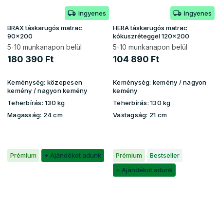
ingyenes
ingyenes
BRAX táskarugós matrac
HERA táskarugós matrac
90x200
kókuszréteggel 120x200
5-10 munkanapon belül
5-10 munkanapon belül
180 390 Ft
104 890 Ft
Keménység:
közepesen
Keménység:
kemény / nagyon
kemény / nagyon kemény
kemény
Teherbírás:
130 kg
Teherbírás:
130 kg
Magasság:
24 cm
Vastagság:
21 cm
Prémium
+ Ajándékot adunk
Prémium
Bestseller
+ Ajándékot adunk