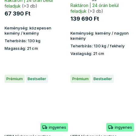
Raktáron | 24 órán belül
Raktáron | 24 órán belül
feladjuk
(>3 db)
feladjuk
(>3 db)
67 390 Ft
139 690 Ft
Keménység:
közepesen
kemény / kemény
Keménység:
kemény / nagyon
kemény
Teherbírás:
130 kg
Teherbírás:
130 kg​​​​ / fekhely
Magasság:
21 cm
Vastagság:
21 cm
Prémium
Bestseller
Prémium
Bestseller
ingyenes
ingyenes