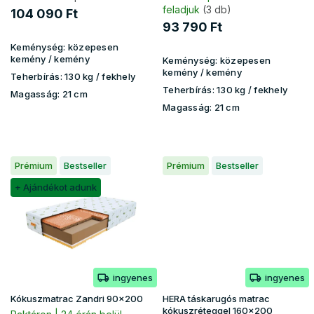
t
feladjuk
(3 db)
104 090 Ft
á
93 790 Ft
j
Keménység:
közepesen
a
kemény / kemény
Keménység:
közepesen
kemény / kemény
Teherbírás:
130 kg ​​​​/ fekhely
Teherbírás:
130 kg​​​​ / fekhely
Magasság:
21 cm
Magasság:
21 cm
Prémium
Bestseller
Prémium
Bestseller
+ Ajándékot adunk
ingyenes
ingyenes
Kókuszmatrac Zandri 90x200
HERA táskarugós matrac
kókuszréteggel 160x200