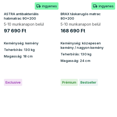
ingyenes
ingyenes
ASTRA antibakteriális
BRAX táskarugós matrac
habmatrac 90x200
80x200
5-10 munkanapon belül
5-10 munkanapon belül
97 690 Ft
168 690 Ft
Keménység:
kemény
Keménység:
közepesen
kemény / nagyon kemény
Teherbírás:
130 kg
Teherbírás:
130 kg
Magasság:
18 cm
Magasság:
24 cm
Exclusive
Prémium
Bestseller