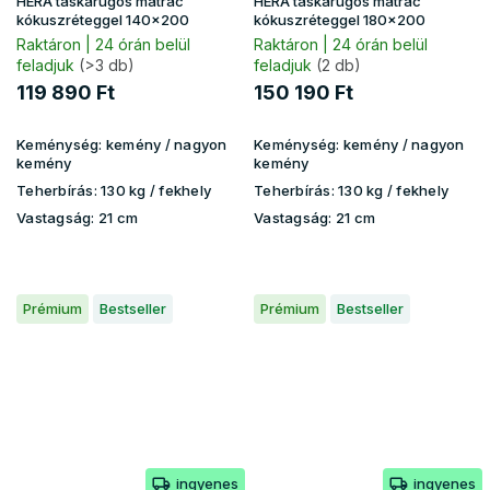
HERA táskarugós matrac
HERA táskarugós matrac
kókuszréteggel 140x200
kókuszréteggel 180x200
Raktáron | 24 órán belül
Raktáron | 24 órán belül
feladjuk
(>3 db)
feladjuk
(2 db)
119 890 Ft
150 190 Ft
Keménység:
kemény / nagyon
Keménység:
kemény / nagyon
kemény
kemény
Teherbírás:
130 kg​​​​ / fekhely
Teherbírás:
130 kg​​​​ / fekhely
Vastagság:
21 cm
Vastagság:
21 cm
Prémium
Bestseller
Prémium
Bestseller
ingyenes
ingyenes