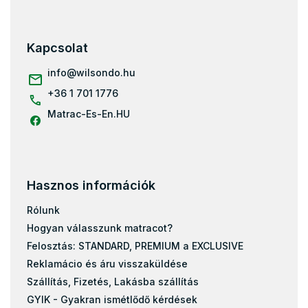
á
Matracok teherbírás szerint - 100 kg
b
Matracok teherbírás szerint - 120 kg
l
Kapcsolat
Matracok teherbírás szerint - 140 kg
é
c
info
@
wilsondo.hu
Matracok teherbírás szerint - 180 kg
+36 1 701 1776
Matracok teherbírás szerint - 70 kg
Matrac-Es-En.HU
Hasznos információk
Rólunk
Hogyan válasszunk matracot?
Felosztás: STANDARD, PREMIUM a EXCLUSIVE
Reklamácio és áru visszaküldése
Szállítás, Fizetés, Lakásba szállítás
GYIK - Gyakran ismétlődő kérdések