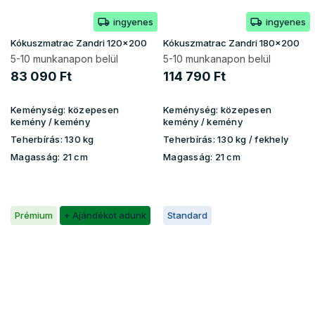
ingyenes
ingyenes
Kókuszmatrac Zandri 120x200
Kókuszmatrac Zandri 180x200
5-10 munkanapon belül
5-10 munkanapon belül
83 090 Ft
114 790 Ft
Keménység:
közepesen
Keménység:
közepesen
kemény / kemény
kemény / kemény
Teherbírás:
130 kg
Teherbírás:
130 kg ​​​​/ fekhely
Magasság:
21 cm
Magasság:
21 cm
Prémium
+ Ajándékot adunk
Standard