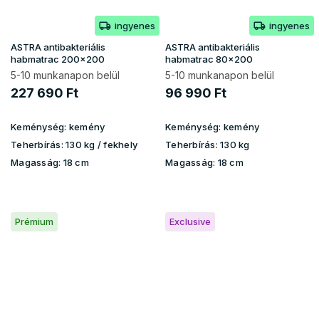
ingyenes
ingyenes
ASTRA antibakteriális
ASTRA antibakteriális
habmatrac 200x200
habmatrac 80x200
5-10 munkanapon belül
5-10 munkanapon belül
227 690 Ft
96 990 Ft
Keménység:
kemény
Keménység:
kemény
Teherbírás:
130 kg / fekhely
Teherbírás:
130 kg
Magasság:
18 cm
Magasság:
18 cm
Prémium
Exclusive