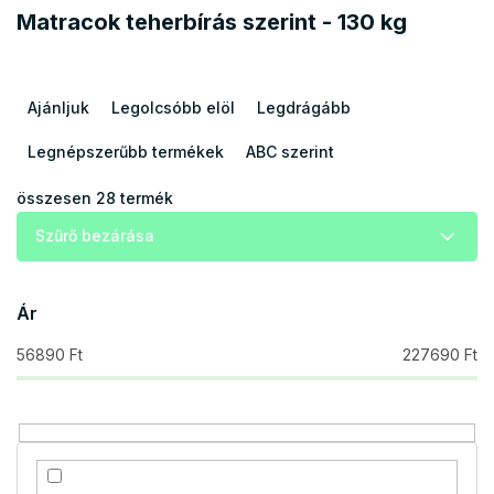
Matracok teherbírás szerint - 130 kg
T
e
Ajánljuk
Legolcsóbb elöl
Legdrágább
r
m
Legnépszerűbb termékek
ABC szerint
é
k
összesen
28
termék
e
Szűrő bezárása
k
r
e
Ár
n
d
56890
Ft
227690
Ft
e
z
é
s
e