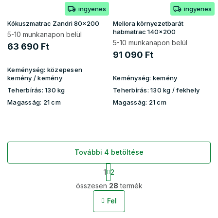
ingyenes
ingyenes
Kókuszmatrac Zandri 80x200
Mellora környezetbarát
habmatrac 140x200
5-10 munkanapon belül
5-10 munkanapon belül
63 690 Ft
91 090 Ft
Keménység:
közepesen
kemény / kemény
Keménység:
kemény
Teherbírás:
130 kg
Teherbírás:
130 kg​​​​ / fekhely
Magasság:
21 cm
Magasság:
21 cm
További 4 betöltése
L
1
2
a
L
p
összesen
28
termék
i
o
s
z
Fel
t
á
s
a