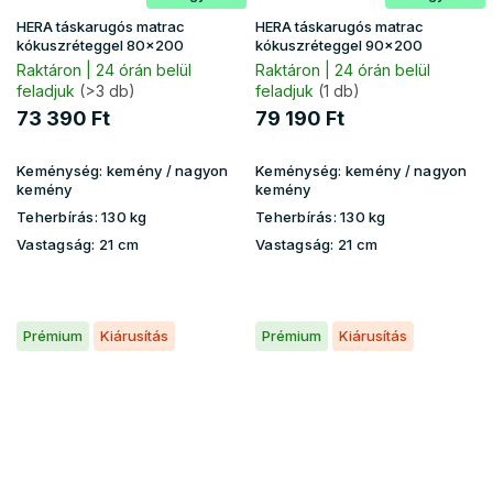
HERA táskarugós matrac
HERA táskarugós matrac
kókuszréteggel 80x200
kókuszréteggel 90x200
Raktáron | 24 órán belül
Raktáron | 24 órán belül
feladjuk
(>3 db)
feladjuk
(1 db)
73 390 Ft
79 190 Ft
Keménység:
kemény / nagyon
Keménység:
kemény / nagyon
kemény
kemény
Teherbírás:
130 kg
Teherbírás:
130 kg
Vastagság:
21 cm
Vastagság:
21 cm
Prémium
Kiárusítás
Prémium
Kiárusítás