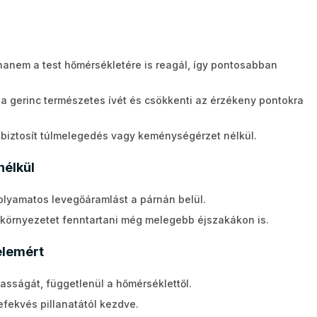
nem a test hőmérsékletére is reagál, így pontosabban
 a gerinc természetes ívét és csökkenti az érzékeny pontokra
 biztosít túlmelegedés vagy keménységérzet nélkül.
nélkül
folyamatos levegőáramlást a párnán belül.
s környezetet fenntartani még melegebb éjszakákon is.
elemért
sságát, függetlenül a hőmérséklettől.
fekvés pillanatától kezdve.