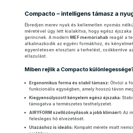
Compacto – intelligens támasz a nyu
Ébredjen merev nyak és kellemetlen nyomás nélkü
méretével úgy lett kialakítva, hogy egész éjszaka
gerincnek. A modern
MEF memóriahab
reagál a t
alkalmazkodik az egyéni formákhoz, és kényelmet 
egyenletesen elosztani a terhelést, csökkentve a
ellazulást.
Miben rejlik a Compacto különlegessége
Ergonomikus forma és stabil támasz:
Ötvözi a f
funkcionális egységben, amely hosszú távon megő
Kiegyensúlyozott kényelem egész éjszaka:
Stabi
támogatva a természetes testhelyzetet.
AIRYFORM szellőzőnyílások a jobb klímáért:
Az in
felesleges hő elvezetését.
Utazáshoz is ideális:
Kompakt mérete miatt nemcs