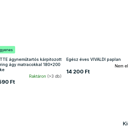
ngyenes
TTE ágyneműtartós kárpitozott
Egész éves VIVALDI paplan
ring ágy matracokkal 180x200
Nem el
rke
14 200 Ft
Raktáron
(>3 db)
590 Ft
K