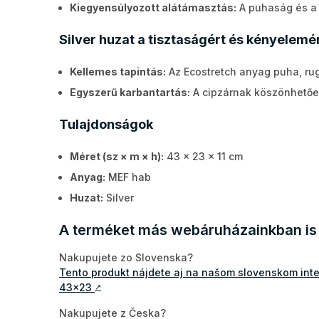
Kiegyensúlyozott alátámasztás:
A puhaság és a 
Silver huzat a tisztaságért és kényelemé
Kellemes tapintás:
Az Ecostretch anyag puha, rug
Egyszerű karbantartás:
A cipzárnak köszönhetőe
Tulajdonságok
Méret (sz × m × h):
43 × 23 × 11 cm
Anyag:
MEF hab
Huzat:
Silver
A terméket más webáruházainkban is 
Nakupujete zo Slovenska?
Tento produkt nájdete aj na našom slovenskom in
43x23
↗
Nakupujete z Česka?