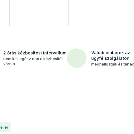
Valódi emberek az
2 órás kézbesítési intervallum
ügyfélszolgálaton
nem kell egész nap a kézbesítőt
várnia
meghallgatják és taná
eller