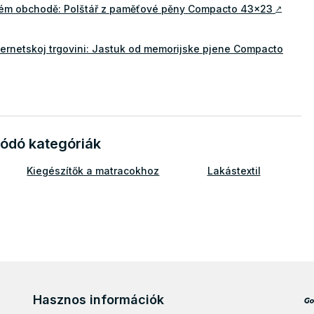
ovém obchodě: Polštář z paměťové pěny Compacto 43x23
↗
nternetskoj trgovini: Jastuk od memorijske pjene Compacto
ódó kategóriák
Kiegészítők a matracokhoz
Lakástextil
Hasznos információk