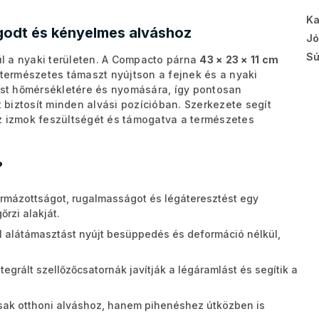
Ka
godt és kényelmes alváshoz
Jó
Sú
l a nyaki területen. A Compacto párna
43 × 23 × 11 cm
 természetes támaszt nyújtson a fejnek és a nyaki
est hőmérsékletére és nyomására, így pontosan
biztosít minden alvási pozícióban. Szerkezete segít
z izmok feszültségét és támogatva a természetes
?
ormázottságot, rugalmasságot és légáteresztést egy
rzi alakját.
l alátámasztást nyújt besüppedés és deformáció nélkül,
tegrált szellőzőcsatornák javítják a légáramlást és segítik a
ak otthoni alváshoz, hanem pihenéshez útközben is