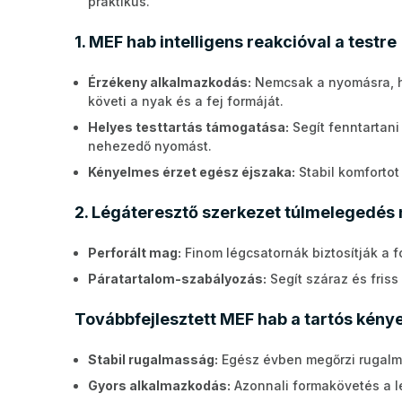
praktikus.
1. MEF hab intelligens reakcióval a testre
Érzékeny alkalmazkodás:
Nemcsak a nyomásra, ha
követi a nyak és a fej formáját.
Helyes testtartás támogatása:
Segít fenntartani
nehezedő nyomást.
Kényelmes érzet egész éjszaka:
Stabil komfortot
2. Légáteresztő szerkezet túlmelegedés 
Perforált mag:
Finom légcsatornák biztosítják a 
Páratartalom-szabályozás:
Segít száraz és fris
Továbbfejlesztett MEF hab a tartós kény
Stabil rugalmasság:
Egész évben megőrzi rugalma
Gyors alkalmazkodás:
Azonnali formakövetés a le