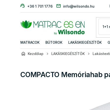
Ugrás
+36 1 701 1776
info@wilsondo.hu
a
fő
tartalomhoz
MATRACOK
BÚTOROK
LAKÁSKIEGÉSZÍTŐK
G
Kezdőlap
LAKÁSKIEGÉSZÍTŐK
Lakástexti
COMPACTO Memóriahab pá