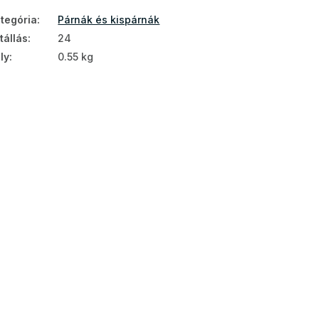
tegória
:
Párnák és kispárnák
tállás
:
24
ly
:
0.55 kg