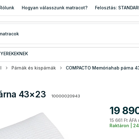
Rólunk
Hogyan válasszunk matracot?
Felosztás: STANDA
YEREKEKNEK
l
Párnák és kispárnák
COMPACTO Memóriahab párna 4
rna 43×23
10000020943
19 890
15 661 Ft ÁFA 
Raktáron | 24