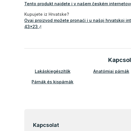
Tento produkt najdete i v našem českém internet
Kupujete iz Hrvatske?
Ovaj proizvod možete pronaći i u našoj hrvatskoj i
43x23
↗
Kapcsol
Lakáskiegészítők
Anatómiai párnák
Párnák és kispárnák
L
á
b
Kapcsolat