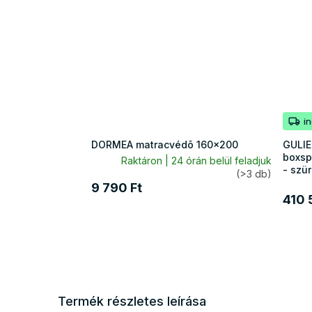
i
DORMEA matracvédõ 160x200
GULIE
boxsp
Raktáron | 24 órán belül feladjuk
- szü
(>3 db)
9 790 Ft
410 
Termék részletes leírása