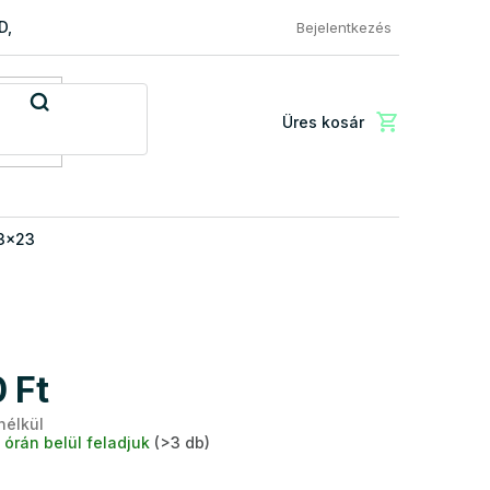
RD, PREMIUM a EXCLUSIVE
Reklamácio és áru visszaküldése
Bejelentkezés
Üres kosár
Kosár
3×23
 Ft
nélkül
Egységár:
 órán belül feladjuk
(>3 db)