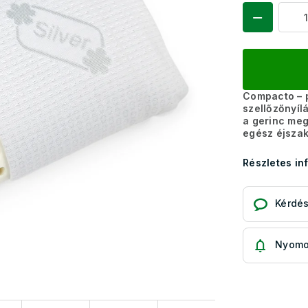
Compacto – 
szellőzőnyíl
a gerinc meg
egész éjsza
Részletes in
Kérdé
Nyomo