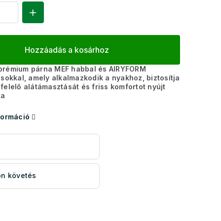
Hozzáadás a kosárhoz
prémium párna MEF habbal és AIRYFORM
ásokkal, amely alkalmazkodik a nyakhoz, biztosítja
felelő alátámasztását és friss komfortot nyújt
ka
formáció
s
n követés