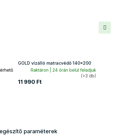
Következő
termék
GOLD vízálló matracvédő 140x200
érhető
Raktáron | 24 órán belül feladjuk
(>3 db)
11 990 Ft
iegészítő paraméterek