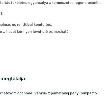
tartás tökéletes egyensúlya a természetes regenerációért.
rt
almas és rendkívül komfortos.
n a huzat könnyen levehető és mosható.
megtalálja:
ternetovom obchode: Vankúš z pamäťovej peny Compacto