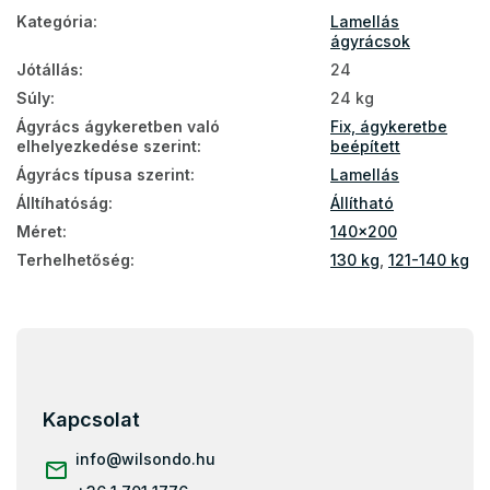
Kategória
:
Lamellás
ágyrácsok
Jótállás
:
24
Súly
:
24 kg
Ágyrács ágykeretben való
Fix, ágykeretbe
elhelyezkedése szerint
:
beépített
Ágyrács típusa szerint
:
Lamellás
Álltíhatóság
:
Állítható
Méret
:
140x200
Terhelhetőség
:
130 kg
,
121-140 kg
L
á
b
l
Kapcsolat
é
c
info
@
wilsondo.hu