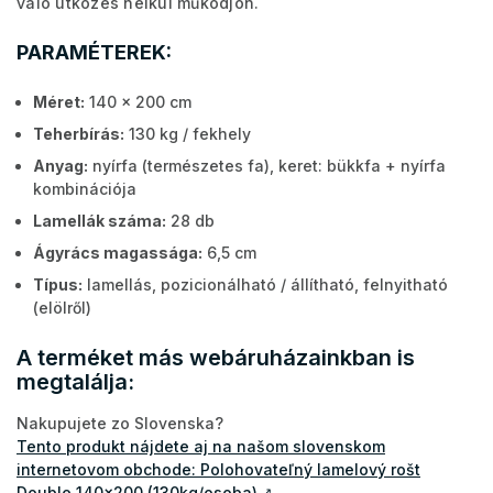
való ütközés nélkül működjön.
PARAMÉTEREK:
Méret:
140 x 200 cm
Teherbírás:
130 kg / fekhely
Anyag:
nyírfa (természetes fa), keret: bükkfa + nyírfa
kombinációja
Lamellák száma:
28 db
Ágyrács magassága:
6,5 cm
Típus:
lamellás, pozicionálható / állítható, felnyitható
(elölről)
A terméket más webáruházainkban is
megtalálja:
Nakupujete zo Slovenska?
Tento produkt nájdete aj na našom slovenskom
internetovom obchode: Polohovateľný lamelový rošt
Double 140x200 (130kg/osoba)
↗