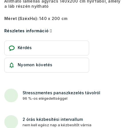
Állítható lamellás ágyrács 140x200 cm nyírfából, amely
a láb részén nyitható
Méret (SzéxHo):
140 x 200 cm
Részletes információ
Kérdés
Nyomon követés
Stresszmentes panaszkezelés távolról
96 %-os elégedettséggel
2 órás kézbesítési intervallum
nem kell egész nap a kézbesítőt várnia