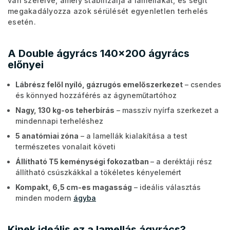
van szerelve, amely stabilizálja a lamellákat, és segít
megakadályozza azok sérülését egyenletlen terhelés
esetén.
A Double ágyrács 140x200 ágyrács
előnyei
Lábrész felől nyíló, gázrugós emelőszerkezet
– csendes
és könnyed hozzáférés az ágyneműtartóhoz
Nagy, 130 kg-os teherbírás
– masszív nyírfa szerkezet a
mindennapi terheléshez
5 anatómiai zóna
– a lamellák kialakítása a test
természetes vonalait követi
Állítható T5 keménységi fokozatban
– a deréktáji rész
állítható csúszkákkal a tökéletes kényelemért
Kompakt, 6,5 cm-es magasság
– ideális választás
minden modern
ágyba
Kinek ideális ez a lamellás ágyrács?