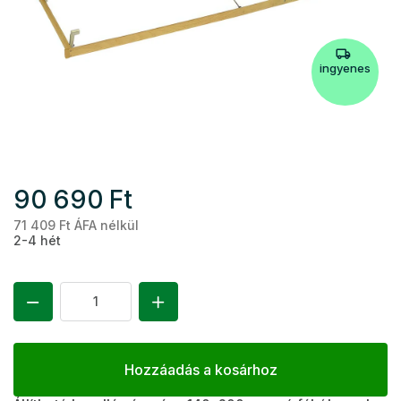
ingyenes
90 690 Ft
71 409 Ft ÁFA nélkül
Eg
2-4 hét
Hozzáadás a kosárhoz