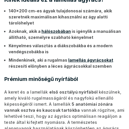
140x200 cm-es ágyak tulajdonosai számára, akik
szeretnék maximálisan kihasználni az ágy alatti
tárolóhelyet
Azoknak, akik a
hálószobában
is igénylik a manuálisan
állítható, személyre szabható kényelmet
Kényelmes választás a diákszobákba és a modern
vendégszobákba is
Mindenkinek, aki a rugalmas
lamellás ágyrácsokat
részesíti előnyben a léces ágyrácsokkal szemben
Prémium minőségű nyírfából
A keret és a lamellák
első osztályú nyírfából
készülnek,
amely kiváló rugalmasságáról és nagyfokú ellenálló
képességéről ismert. A lamellák
5 anatómiai zónára
vannak osztva és kaucsuk tartókba
vannak rögzítve, ami
lehetővé teszi, hogy az ágyrács optimálisan reagáljon a
teste által kifejtett nyomásra. A természetes
alapanyagok használatának köszönhetően az ágyrács