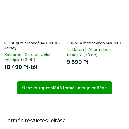
REESE gumis lepedő 140x200 -
DORMEA matracvédõ 140x200
Jersey
Raktáron | 24 órán belül
Raktáron | 24 órán belül
feladjuk
(>3 db)
feladjuk
(>3 db)
9 590 Ft
10 490 Ft-tól
Összes kapcsolódó termék megjelenítése
Termék részletes leírása