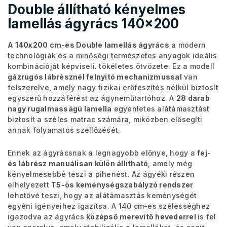
Double állítható kényelmes
lamellás ágyrács 140x200
A 140x200 cm-es Double lamellás ágyrács
a modern
technológiák és a minőségi természetes anyagok ideális
kombinációját képviseli. tökéletes ötvözete. Ez a modell
gázrugós lábrésznél felnyitó mechanizmussal
van
felszerelve, amely nagy fizikai erőfeszítés nélkül biztosít
egyszerű hozzáférést az ágyneműtartóhoz. A
28 darab
nagy rugalmasságú lamella
egyenletes alátámasztást
biztosít a széles matrac számára, miközben elősegíti
annak folyamatos szellőzését.
Ennek az ágyrácsnak a legnagyobb előnye, hogy a
fej-
és lábrész manuálisan külön állítható
, amely még
kényelmesebbé teszi a pihenést. Az ágyéki részen
elhelyezett
T5-ös keménységszabályzó rendszer
lehetővé teszi, hogy az alátámasztás keménységét
egyéni igényeihez igazítsa. A 140 cm-es szélességhez
igazodva az ágyrács
középső merevítő hevederrel
is fel