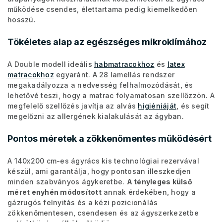
működése csendes, élettartama pedig kiemelkedően
hosszú.
Tökéletes alap az egészséges mikroklímához
A Double modell ideális
habmatracokhoz
és
latex
matracokhoz
egyaránt. A 28 lamellás rendszer
megakadályozza a nedvesség felhalmozódását, és
lehetővé teszi, hogy a matrac folyamatosan szellőzzön. A
megfelelő szellőzés javítja az alvás
higiéniáját
, és segít
megelőzni az allergének kialakulását az ágyban.
Pontos méretek a zökkenőmentes működésért
A 140x200 cm-es ágyrács kis technológiai rezervával
készül, ami garantálja, hogy pontosan illeszkedjen
minden szabványos ágykeretbe.
A tényleges külső
méret enyhén módosított
annak érdekében, hogy a
gázrugós felnyitás és a kézi pozicionálás
zökkenőmentesen, csendesen és az ágyszerkezetbe