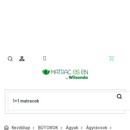
Ugrás
a
fő
tartalomhoz
Kosár
Kezdőlap
BÚTOROK
Ágyak
Ágyrácsok