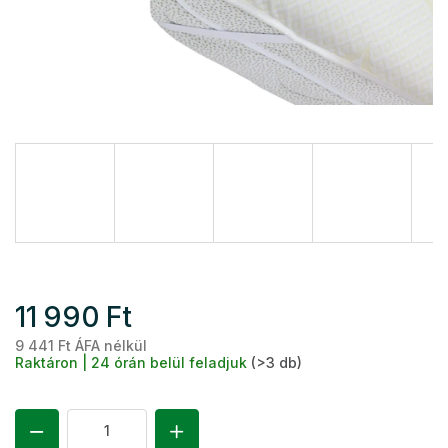
11 990 Ft
9 441 Ft ÁFA nélkül
Eg
Raktáron | 24 órán belül feladjuk
(>3 db)