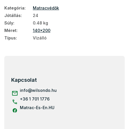
Kategória
:
Matracvédők
Jótállás
:
24
Súly
:
0.48 kg
Méret
:
140x200
Típus
:
Vízálló
L
á
b
l
Kapcsolat
é
c
info
@
wilsondo.hu
+36 1 701 1776
Matrac-Es-En.HU