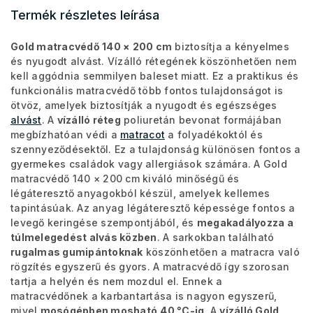
Termék részletes leírása
Gold matracvédő 140 × 200 cm
biztosítja a kényelmes
és nyugodt alvást. Vízálló rétegének köszönhetően nem
kell aggódnia semmilyen baleset miatt. Ez a praktikus és
funkcionális matracvédő több fontos tulajdonságot is
ötvöz, amelyek biztosítják a nyugodt és egészséges
alvást
. A
vízálló réteg
poliuretán bevonat formájában
megbízhatóan védi a
matracot
a folyadékoktól és
szennyeződésektől. Ez a tulajdonság különösen fontos a
gyermekes családok vagy allergiások számára. A Gold
matracvédő 140 × 200 cm kiváló minőségű és
légáteresztő anyagokból készül, amelyek kellemes
tapintásúak. Az anyag légáteresztő képessége fontos a
levegő keringése szempontjából, és
megakadályozza a
túlmelegedést alvás közben
. A sarkokban található
rugalmas gumipántoknak
köszönhetően a matracra való
rögzítés egyszerű és gyors. A matracvédő így szorosan
tartja a helyén és nem mozdul el. Ennek a
matracvédőnek a karbantartása is nagyon egyszerű,
mivel
mosógépben mosható
40 °C-ig
. A
vízálló Gold