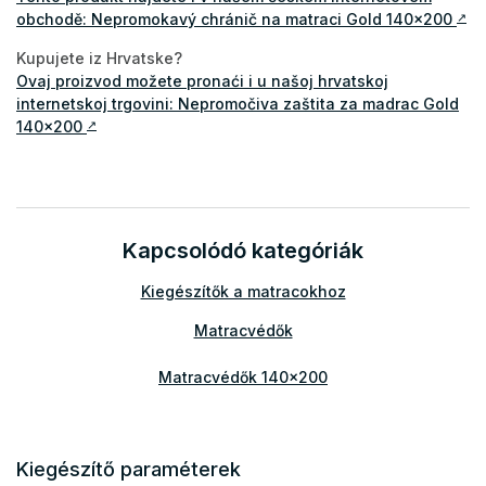
obchodě: Nepromokavý chránič na matraci Gold 140x200
↗
Kupujete iz Hrvatske?
Ovaj proizvod možete pronaći i u našoj hrvatskoj
internetskoj trgovini: Nepromočiva zaštita za madrac Gold
140x200
↗
Kapcsolódó kategóriák
Kiegészítők a matracokhoz
Matracvédők
Matracvédők 140x200
Kiegészítő paraméterek