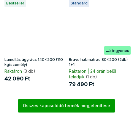
Bestseller
Standard
ingyenes
Lamellás ágyrács 140x200 (110
Brave habmatrac 80x200 (2db)
kg/személy)
1+1
Raktáron
(3 db)
Raktáron | 24 órán belül
feladjuk
(1 db)
42 090 Ft
79 490 Ft
Összes kapcsolódó termék megjelenítése