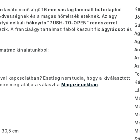
Ka
cm
kiváló minőségű
16 mm vastag laminált bútorlapból
 nedvességnek és a magas hőmérsékleteknek. Az ágy
Jó
tyú nélküli fióknyitó "PUSH-TO-OPEN"
rendszerrel
Sú
ezik. A franciaágy tartalmaz fából készült fix
ágyrácsot
és
Ág
Ág
A
matrac kínálatunkból:
Az
Az
Fo
al kapcsolatban? Esetleg nem tudja, hogy a kiválasztott
Ká
ire megtalálja a választ a
Magazinunkban
.
Lá
Ma
Ma
Ma
Mé
x 30,5 cm
Mi
St