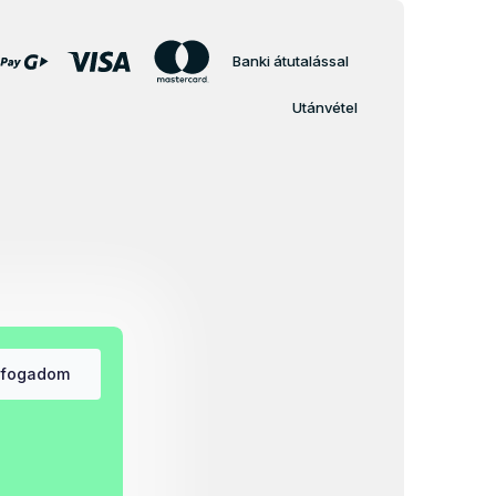
Banki átutalással
Utánvétel
lfogadom