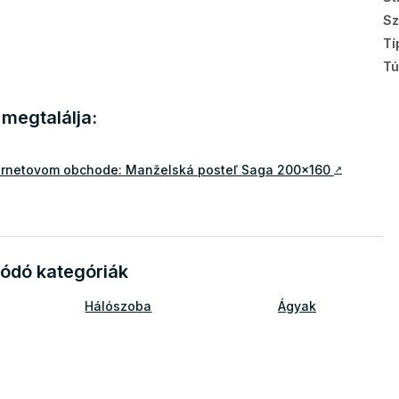
Sz
Tí
Tú
megtalálja:
ternetovom obchode: Manželská posteľ Saga 200x160
↗
ódó kategóriák
Hálószoba
Ágyak