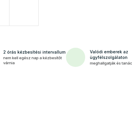
Valódi emberek az
2 órás kézbesítési intervallum
ügyfélszolgálaton
nem kell egész nap a kézbesítőt
várnia
meghallgatják és taná