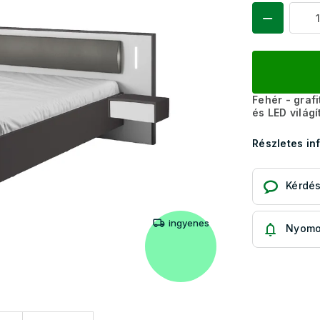
Fehér - graf
és LED világí
Részletes in
Kérdé
ingyenes
Nyomo