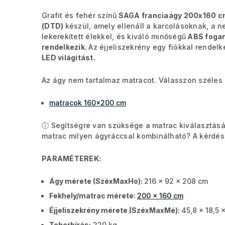
Grafit és fehér színű
SAGA franciaágy 200x160 
(DTD)
készül, amely ellenáll a karcolásoknak, a
lekerekített élekkel, és kiváló minőségű
ABS fogan
rendelkezik
.
Az éjjeliszekrény egy fiókkal rendelk
LED világítást.
Az ágy nem tartalmaz matracot. Válasszon széles 
matracok 160x200 cm
ⓘ Segítségre van szüksége a matrac kiválasztásáv
matrac milyen ágyráccsal kombinálható? A kérdése
PARAMÉTEREK:
Ágy mérete (SzéxMaxHo):
216 x 92 x 208 cm
Fekhely/matrac mérete:
200 x 160 cm
Éjjeliszekrény mérete (SzéxMaxMé):
45,8 x 18,5 
Teherbírás:
220 kg