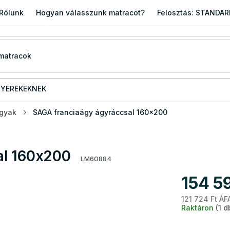
Rólunk
Hogyan válasszunk matracot?
Felosztás: STANDA
YEREKEKNEK
ágyak
SAGA franciaágy ágyráccsal 160x200
al 160x200
LM60884
154 5
121 724 Ft ÁF
Raktáron
(1 d