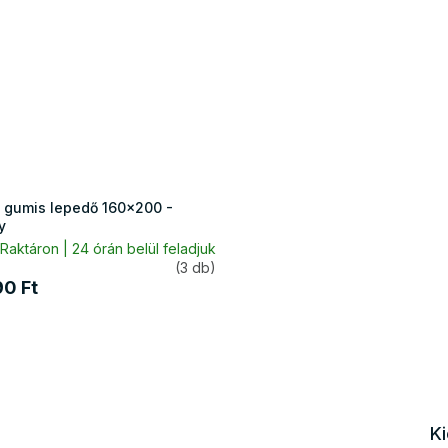
 gumis lepedő 160x200 -
y
Raktáron | 24 órán belül feladjuk
(3 db)
90 Ft
K