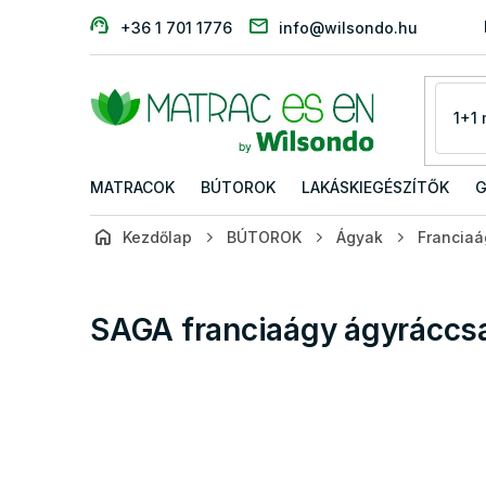
Ugrás
+36 1 701 1776
info@wilsondo.hu
a
fő
tartalomhoz
MATRACOK
BÚTOROK
LAKÁSKIEGÉSZÍTŐK
G
Kezdőlap
BÚTOROK
Ágyak
Francia
SAGA franciaágy ágyráccs