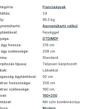
tegória
:
Franciaágyak
tállás
:
24
ly
:
95.5 kg
yneműtartó
:
Ágyneműtartó nélkül
ytámlával
:
Fejvéggel
nyaga
:
DTD/MDF
 ágy hossza
:
216 cm
 ágy szélessége
:
208 cm
rma
:
Standard
rpitozás típusa
:
Teljesen kárpitozott
bak
:
Lábakkal
gasság ágytámlával
:
92 cm
trac hosszúsága
:
200 cm
trac szélessége
:
160 cm
ret
:
160x200
ntázat
:
Két szín kombinációja
ílusa
:
Modern