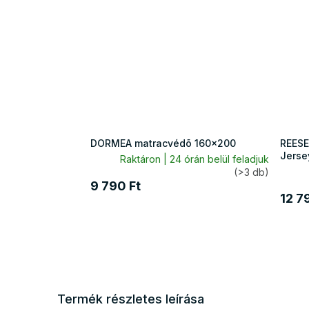
DORMEA matracvédõ 160x200
REESE
Jerse
Raktáron | 24 órán belül feladjuk
(>3 db)
9 790 Ft
12 7
Termék részletes leírása