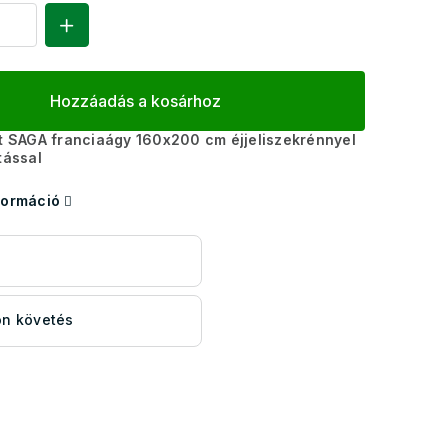
Hozzáadás a kosárhoz
it SAGA franciaágy 160x200 cm éjjeliszekrénnyel
tással
formáció
s
n követés