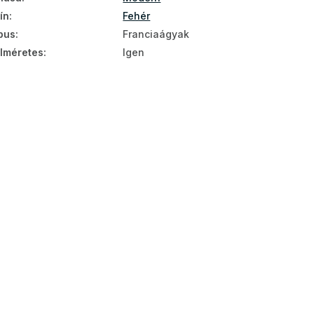
ín
:
Fehér
pus
:
Franciaágyak
lméretes
:
Igen