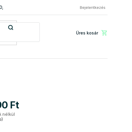
RD, PREMIUM a EXCLUSIVE
Reklamácio és áru visszaküldése
Bejelentkezés
Üres kosár
Kosár
90 Ft
A nélkül
Egységár:
b)