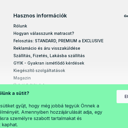
Hasznos információk
Rólunk
Hogyan válasszunk matracot?
Felosztás: STANDARD, PREMIUM a EXCLUSIVE
Reklamácio és áru visszaküldése
Szállítás, Fizetés, Lakásba szállítás
GYIK - Gyakran ismétlődő kérdések
Kiegészítő szolgáltatások
Magazin
Üzleti feltételek
Egyéb tudnivalók
őlünk a sütit?
E
Egyedi méretre gyártott matracok
sütiket gyűjt, hogy még jobbá tegyük Önnek a
Szerelési útmutatók
lményét. Amennyiben hozzájárulását adja, egy
A személyes adatok védelme (GDPR)
sra személyre szabott tartalmakat és
t kaphat.