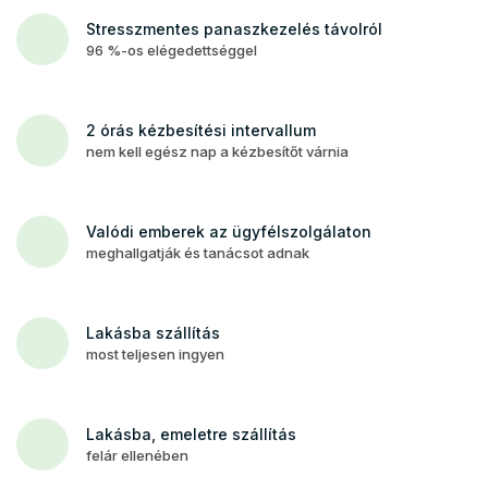
Stresszmentes panaszkezelés távolról
96 %-os elégedettséggel
2 órás kézbesítési intervallum
nem kell egész nap a kézbesítőt várnia
Valódi emberek az ügyfélszolgálaton
meghallgatják és tanácsot adnak
Lakásba szállítás
most teljesen ingyen
Lakásba, emeletre szállítás
felár ellenében