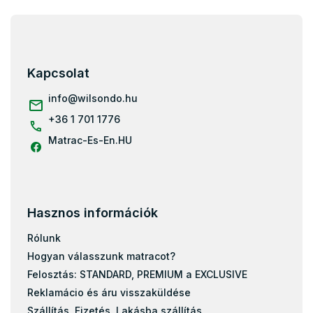
L
á
b
l
Kapcsolat
é
c
info
@
wilsondo.hu
+36 1 701 1776
Matrac-Es-En.HU
Hasznos információk
Rólunk
Hogyan válasszunk matracot?
Felosztás: STANDARD, PREMIUM a EXCLUSIVE
Reklamácio és áru visszaküldése
Szállítás, Fizetés, Lakásba szállítás