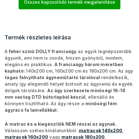
Összes kapcsolódó termék megjelenítése
Termék részletes leírása
A
fehér színű DOLLY franciaágy
az egyik legnépszerűbb
ágyunk, ami nem is csoda, hiszen gyönyörű, modern,
elegáns és praktikus.
A franciaágy három méretben
kapható:
140x200 cm, 160x200 cm és 180x200 cm. Az ágy
tágas felnyitható ágyneműtartó tárolóval
rendelkezik,
amely így elegendő helyet biztosít az ágynemű és egyéb
dolgok tárolására.
Az ágy szerkezete minőségi
16-18
mm vastag DTD bútorlapból készül
, ellenálló és
könnyen tisztítható. Az ágy része a
minőségi fém
ágyrács fa lamellákkal
.
A matrac és a kiegészítők NEM részei az ágynak.
Válasszon széles kínálatunkból:
matracok 140x200
,
matracok 160x200
vagy
matracok 180x200
.