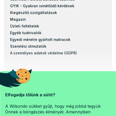
GYIK - Gyakran ismétlődő kérdések
Kiegészítő szolgáltatások
Magazin
Üzleti feltételek
Egyéb tudnivalók
Egyedi méretre gyártott matracok
Szerelési útmutatók
A személyes adatok védelme (GDPR)
Banki átutalással
Utánvétel
Elfogadja tőlünk a sütit?
Copyright 2026
Matrac-es-en.hu
. Minden jog fenntartva.
A Wilsondo sütiket gyűjt, hogy még jobbá tegyük
Süti beállítások szerkesztése
Önnek a böngészés élményét. Amennyiben