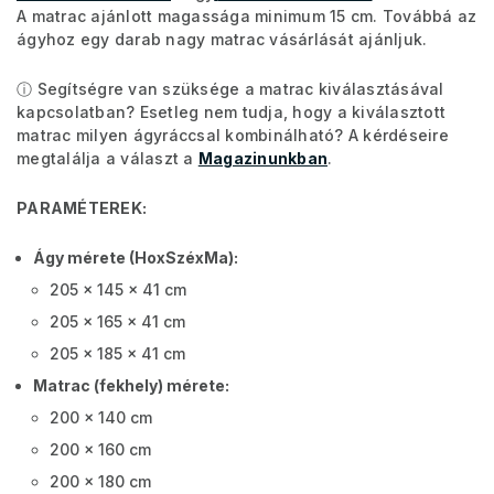
A matrac ajánlott magassága minimum 15 cm. Továbbá az
ágyhoz egy darab nagy matrac vásárlását ajánljuk.
ⓘ Segítségre van szüksége a matrac kiválasztásával
kapcsolatban? Esetleg nem tudja, hogy a kiválasztott
matrac milyen ágyráccsal kombinálható? A kérdéseire
megtalálja a választ a
Magazinunkban
.
PARAMÉTEREK:
Ágy mérete (HoxSzéxMa):
205 x 145 x 41 cm
205 x 165 x 41 cm
205 x 185 x 41 cm
Matrac (fekhely) mérete:
200 x 140 cm
200 x 160 cm
200 x 180 cm