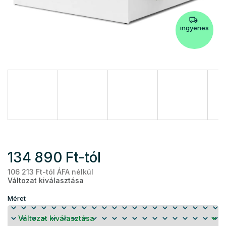
ingyenes
134 890 Ft
-tól
106 213 Ft
-tól ÁFA nélkül
Eg
Változat kiválasztása
Méret