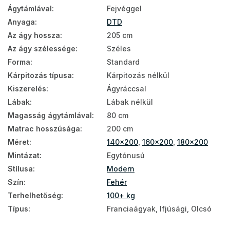
Ágytámlával
:
Fejvéggel
Anyaga
:
DTD
Az ágy hossza
:
205 cm
Az ágy szélessége
:
Széles
Forma
:
Standard
Kárpitozás típusa
:
Kárpitozás nélkül
Kiszerelés
:
Ágyráccsal
Lábak
:
Lábak nélkül
Magasság ágytámlával
:
80 cm
Matrac hosszúsága
:
200 cm
Méret
:
140x200
,
160x200
,
180x200
Mintázat
:
Egytónusú
Stílusa
:
Modern
Szín
:
Fehér
Terhelhetőség
:
100+ kg
Típus
:
Franciaágyak, Ifjúsági, Olcsó