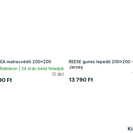
EA matracvédõ 200x200
REESE gumis lepedő 200x200 
Jersey
Raktáron | 24 órán belül feladjuk
(3 db)
13 790 Ft
90 Ft
K