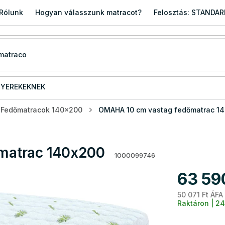
Rólunk
Hogyan válasszunk matracot?
Felosztás: STANDA
YEREKEKNEK
Fedőmatracok 140x200
OMAHA 10 cm vastag fedőmatrac 1
matrac 140x200
1000099746
63 59
50 071 Ft ÁFA
Raktáron | 24