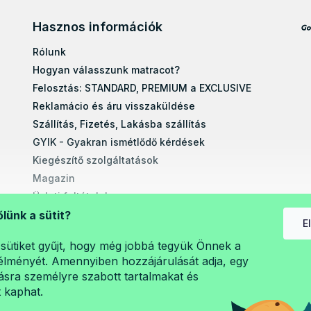
Hasznos információk
Rólunk
Hogyan válasszunk matracot?
Felosztás: STANDARD, PREMIUM a EXCLUSIVE
Reklamácio és áru visszaküldése
Szállítás, Fizetés, Lakásba szállítás
GYIK - Gyakran ismétlődő kérdések
Kiegészítő szolgáltatások
Magazin
Üzleti feltételek
Egyéb tudnivalók
őlünk a sütit?
E
Egyedi méretre gyártott matracok
sütiket gyűjt, hogy még jobbá tegyük Önnek a
Szerelési útmutatók
lményét. Amennyiben hozzájárulását adja, egy
A személyes adatok védelme (GDPR)
sra személyre szabott tartalmakat és
t kaphat.