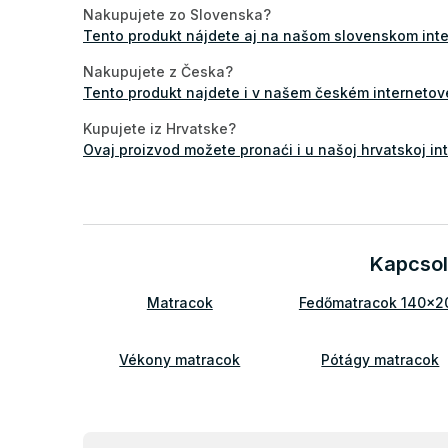
Nakupujete zo Slovenska?
Tento produkt nájdete aj na našom slovenskom in
Nakupujete z Česka?
Tento produkt najdete i v našem českém internet
Kupujete iz Hrvatske?
Ovaj proizvod možete pronaći i u našoj hrvatskoj 
Kapcsol
Matracok
Fedőmatracok 140x2
Vékony matracok
Pótágy matracok
Matracok a kanapéra
Matracok a heverőr
Vékony matracok 140x200
Kemény fedőmatrac
L