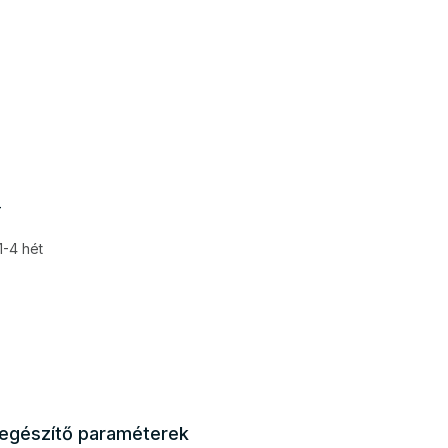
-
1-4 hét
iegészítő paraméterek