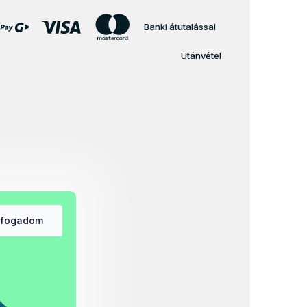
Banki átutalással
Utánvétel
lfogadom