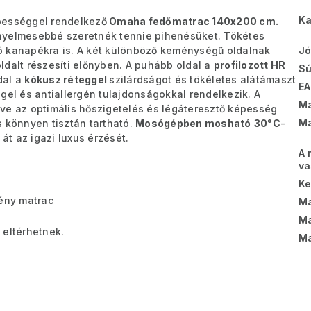
Ka
képességgel rendelkező
Omaha fedőmatrac 140x200 cm.
ényelmesebbé szeretnék tennie pihenésüket. Tökétes
ó kanapékra is. A két különböző keménységű oldalnak
Jó
ldalt részesíti előnyben. A puhább oldal a
profilozott HR
Sú
dal a
kókusz réteggel
szilárdságot és tökéletes alátámaszt
EA
gel és antiallergén tulajdonságokkal rendelkezik. A
Ma
tve az optimális hőszigetelés és légáteresztő képesség
Ma
s könnyen tisztán tartható.
Mosógépben mosható
3
0°C
-
át az igazi luxus érzését.
A 
va
K
ény matrac
Ma
Ma
 eltérhetnek.
Ma