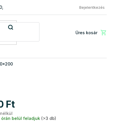
RD, PREMIUM a EXCLUSIVE
Reklamácio és áru visszaküldése
Bejelentkezés
Üres kosár
Kosár
40x200
0 Ft
 nélkül
Egységár:
 órán belül feladjuk
(>3 db)