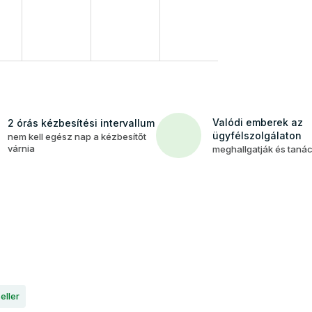
Valódi emberek az
2 órás kézbesítési intervallum
ügyfélszolgálaton
nem kell egész nap a kézbesítőt
várnia
meghallgatják és taná
eller