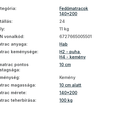
tegória
:
Fedőmatracok
140x200
tállás
:
24
ly
:
11 kg
N vonalkód
:
6727665005501
trac anyaga
:
Hab
trac keménysége
:
H2 - puha
,
H4 - kemény
matrac pontos
10 cm
stagsága
:
eménység
:
Kemény
trac magassága
:
10 cm alatt
trac mérete
:
140x200
trac teherbírása
:
100 kg