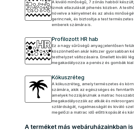
A kiváló minőségű, 7 zónás habból készült, 
izmok ellazulását pihenés közben. A testh
növelve a kényelmet és az alvás minőségét
gerincnek, és biztosítja a test természetes
emberek számára is.
Profilozott HR hab
Ez a nagy sűrűségű anyag jelentősen felü
köszönhetően akár kétszer gyorsabban kép
testhelyzet változásaira. Emellett kiváló 
megakadályozza a penész és gombák kialak
Kókuszréteg
A kókuszréteg, amely természetes és körny
számára, akik az egészséges és fenntarthat
amelyek hozzájárulnak a matrac hosszabb 
megakadályozzák az atkák és mikroorgani
szilárdságát, rugalmasságát és kiváló sze
megelőzi a matrac idő előtti kopását és ká
A terméket más webáruházainkban is 