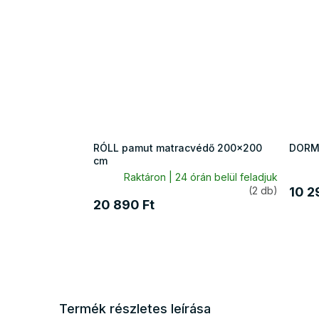
RÓLL pamut matracvédő 200x200
DORM
cm
Raktáron | 24 órán belül feladjuk
(2 db)
10 2
20 890 Ft
Termék részletes leírása