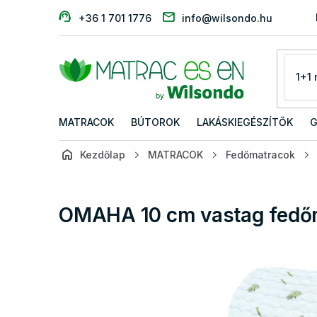
Ugrás
+36 1 701 1776
info@wilsondo.hu
a
fő
tartalomhoz
MATRACOK
BÚTOROK
LAKÁSKIEGÉSZÍTŐK
G
Kezdőlap
MATRACOK
Fedőmatracok
OMAHA 10 cm vastag fedő