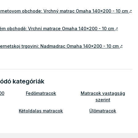
ternetovom obchode: Vrchný matrac Omaha 140x200 - 10 cm
↗
ovém obchodě: Vrchní matrace Omaha 140x200 - 10 cm
↗
internetskoj trgovini: Nadmadrac Omaha 140x200 - 10 cm
↗
ódó kategóriák
00
Fedőmatracok
Matracok vastagság
szerint
Kétoldalas matracok
Ülőmatracok
e
Aloe Vera fedőmatracok
ok
Fedőmatracok 10 cm