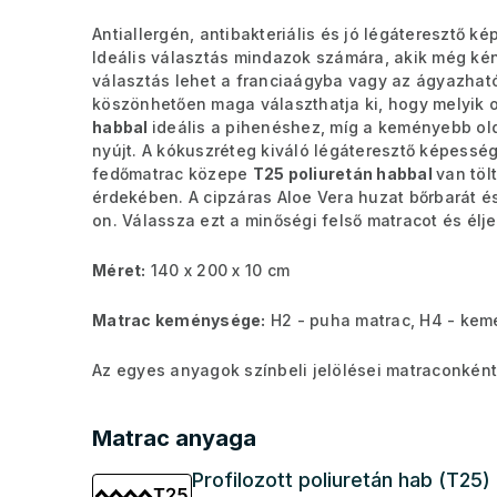
Antiallergén, antibakteriális és jó légáteresztő 
Ideális választás mindazok számára, akik még k
választás lehet a franciaágyba vagy az ágyazhat
köszönhetően maga választhatja ki, hogy melyik o
habbal
ideális a pihenéshez, míg a keményebb ol
nyújt. A kókuszréteg kiváló légáteresztő képesség
fedőmatrac közepe
T25 poliuretán habbal
van töl
érdekében. A cipzáras Aloe Vera huzat bőrbarát é
on. Válassza ezt a minőségi felső matracot és élje 
Méret:
140 x 200 x 10 cm
Matrac keménysége:
H2 - puha matrac, H4 - kem
Az egyes anyagok színbeli jelölései matraconként
Matrac anyaga
Profilozott poliuretán hab (T25)