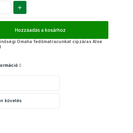
Hozzáadás a kosárhoz
minőségi Omaha fedőmatracunkat cipzáras Aloe
l
formáció
s
n követés