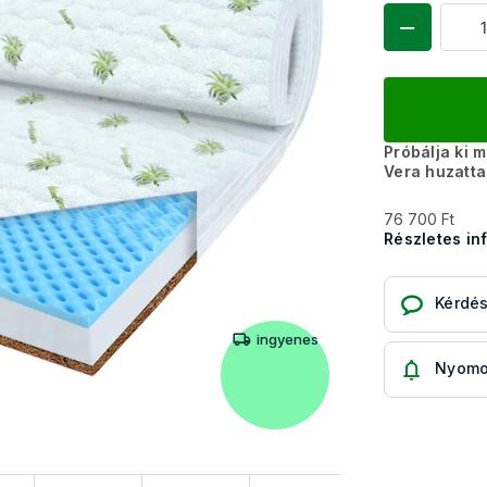
Próbálja ki 
Vera huzatta
76 700 Ft
Részletes in
Kérdé
ingyenes
Nyomo