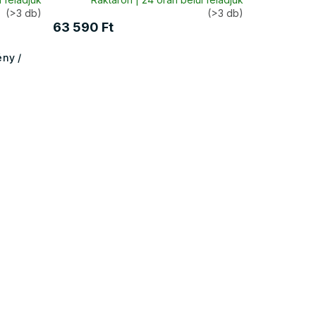
(>3 db)
(>3 db)
63 590 Ft
ny /