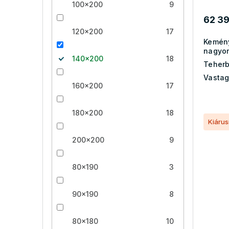
100x200
9
62 39
120x200
17
Kemén
nagyo
140x200
18
Teherb
Vastag
160x200
17
180x200
18
Kiárus
200x200
9
80x190
3
90x190
8
80x180
10