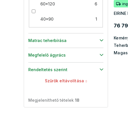
60x120
6
in
EIRINE
40x90
1
76 79
Kemén
Matrac teherbírása
Teherb
Magas
Megfelelő ágyrács
Rendeltetés szerint
Szűrők eltávolítása
Megjeleníthető tételek
18