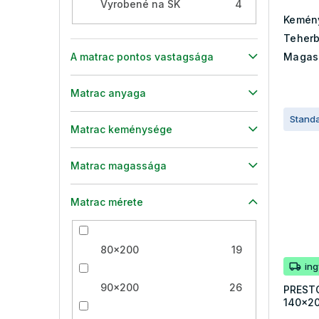
Vyrobené na SK
4
Kemén
Teherb
Magas
A matrac pontos vastagsága
Matrac anyaga
Stand
Matrac keménysége
Matrac magassága
Matrac mérete
80x200
19
in
90x200
26
PRESTO
140x2