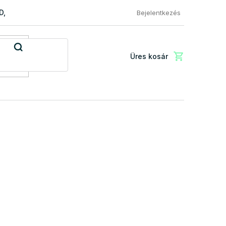
RD, PREMIUM a EXCLUSIVE
Reklamácio és áru visszaküldése
Bejelentkezés
Üres kosár
Kosár