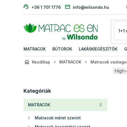
Ugrás
+36 1 701 1776
info@wilsondo.hu
a
fő
tartalomhoz
MATRACOK
BÚTOROK
LAKÁSKIEGÉSZÍTŐK
G
Kezdőlap
MATRACOK
Matracok vastagsá
O
High-
l
d
Kategóriák
a
Kategóriák
átugrása
l
s
MATRACOK
ó
p
Matracok méret szerint
a
n
Matracok összetétel szerint