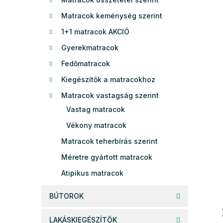
e
Matracok keménység szerint
l
1+1 matracok AKCIÓ
Gyerekmatracok
Fedőmatracok
Kiegészítők a matracokhoz
Matracok vastagság szerint
Vastag matracok
Vékony matracok
Matracok teherbírás szerint
Méretre gyártott matracok
Atipikus matracok
BÚTOROK
LAKÁSKIEGÉSZÍTŐK