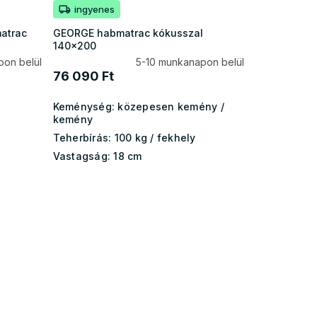
ingyenes
atrac
GEORGE habmatrac kókusszal
140x200
pon belül
5-10 munkanapon belül
76 090 Ft
Keménység:
közepesen kemény /
kemény
Teherbírás:
100 kg ​​​​/ fekhely
Vastagság:
18 cm