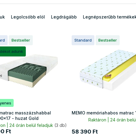
juk
Legolcsóbb elöl
Legdrágább
Legnépszerűbb terméke
ard
Bestseller
Standard
Bestseller
ndékot adunk
gyenes
matrac masszázshabbal
MEMO memóriahabos matrac 
0x17 - huzat Gold
Raktáron | 24 órán belül
on | 24 órán belül feladjuk
(3 db)
0 Ft
58 390 Ft