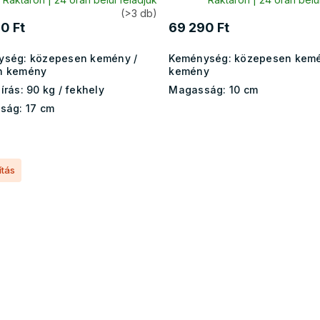
(>3 db)
0 Ft
69 290 Ft
ység:
közepesen kemény /
Keménység:
közepesen kemé
n kemény
kemény
írás:
90 kg / fekhely
Magasság:
10 cm
ság:
17 cm
ítás