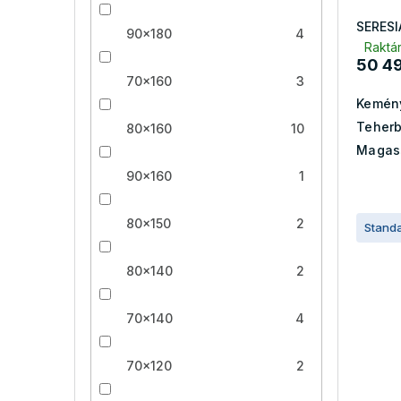
SERESI
90x180
4
Raktár
50 49
70x160
3
Kemén
Teherb
80x160
10
Magas
90x160
1
80x150
2
Stand
80x140
2
70x140
4
70x120
2