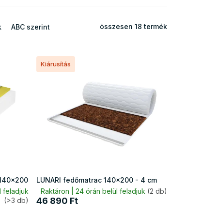
összesen
18
termék
k
ABC szerint
Kiárusítás
140x200
LUNARI fedőmatrac 140x200 - 4 cm
 feladjuk
Raktáron | 24 órán belül feladjuk
(2 db)
46 890 Ft
(>3 db)