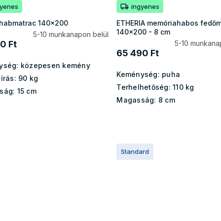
gyenes
ingyenes
 habmatrac 140x200
ETHERIA memóriahabos fedőm
140x200 - 8 cm
5-10 munkanapon belül
0 Ft
5-10 munkana
65 490 Ft
ység:
közepesen kemény
Keménység:
puha
írás:
90 kg
Terhelhetőség:
110 kg
ság:
15 cm
Magasság:
8 cm
Standard