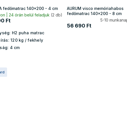
A fedőmatrac 140x200 - 4 cm
AURUM visco memóriahabos
fedőmatrac 140x200 - 8 cm
on | 24 órán belül feladjuk
(2 db)
0 Ft
5-10 munkana
56 690 Ft
ység:
H2 puha matrac
írás:
120 kg /
fekhely
ság:
4 cm
ard