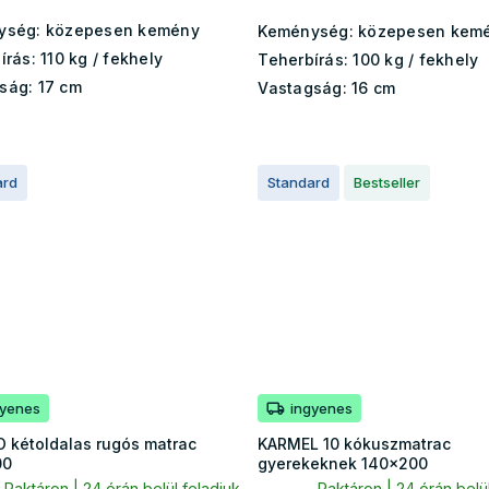
ység:
közepesen kemény
Keménység:
közepesen kem
írás:
110 kg​​​​ / fekhely
Teherbírás:
100 kg​​​​ / fekhely
ság:
17 cm
Vastagság:
16 cm
ard
Standard
Bestseller
gyenes
ingyenes
 kétoldalas rugós matrac
KARMEL 10 kókuszmatrac
00
gyerekeknek 140x200
Raktáron | 24 órán belül feladjuk
Raktáron | 24 órán belül