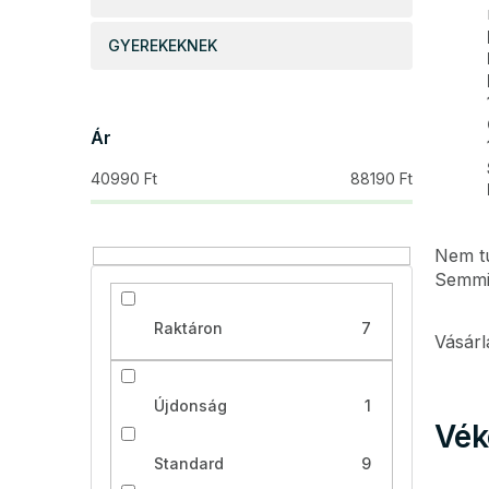
GYEREKEKNEK
Ár
40990
Ft
88190
Ft
Nem tu
Semmi 
Raktáron
7
Vásárl
Újdonság
1
Vék
Standard
9