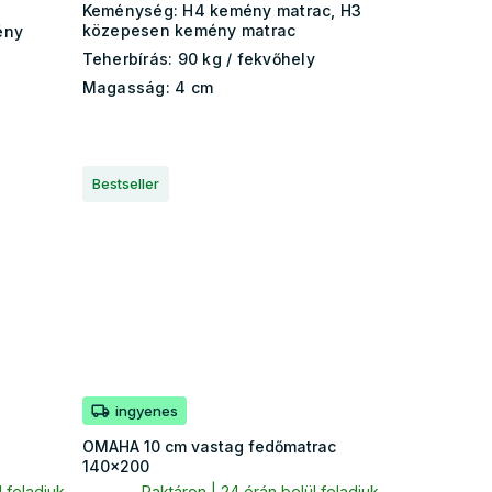
Keménység:
H4 kemény matrac, H3
közepesen kemény matrac
ény
Teherbírás:
90 kg / fekvőhely
Magasság:
4 cm
Bestseller
ingyenes
OMAHA 10 cm vastag fedőmatrac
140x200
 feladjuk
Raktáron | 24 órán belül feladjuk