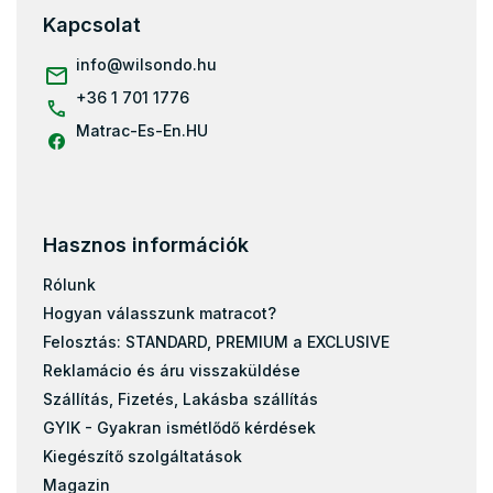
l
Kapcsolat
é
c
info
@
wilsondo.hu
+36 1 701 1776
Matrac-Es-En.HU
Hasznos információk
Rólunk
Hogyan válasszunk matracot?
Felosztás: STANDARD, PREMIUM a EXCLUSIVE
Reklamácio és áru visszaküldése
Szállítás, Fizetés, Lakásba szállítás
GYIK - Gyakran ismétlődő kérdések
Kiegészítő szolgáltatások
Magazin