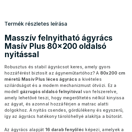
Termék részletes leírása
Masszív felnyitható ágyrács
Masív Plus 80x200 oldalsó
nyitással
Robusztus és stabil ágyrácsot keres, amely gyors
hozzáférést biztosít az ágyneműtartóhoz? A
80x200 cm
méretű Masív Plus léces ágyrács
a kivételes
szilárdságot és a modern mechanizmust ötvözi. Ez a
modell
gázrugós oldalsó felnyitóval
van felszerelve,
amely lehetővé teszi, hogy megerőltetés nélkül kinyissa
az ágyat, és azonnal hozzáférjen a matrac alatti
dolgokhoz. A nyitás csendes, gördülékeny és egyszerű,
így az ágyrács hatékony tárolóhellyé alakítja a bútorát.
Az ágyrács alapját
16 darab fenyőléc
képezi, amelyek a