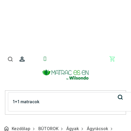
Ugrás
a
fő
tartalomhoz
Kosár
Kezdőlap
BÚTOROK
Ágyak
Ágyrácsok