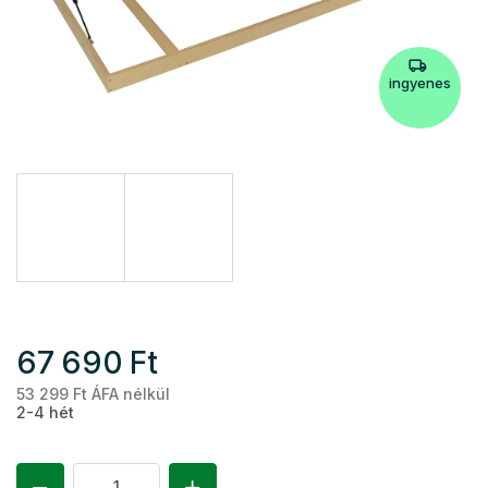
ingyenes
67 690 Ft
53 299 Ft ÁFA nélkül
Eg
2-4 hét