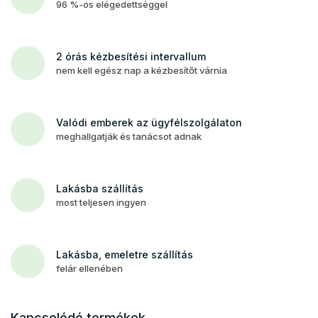
96 %-os elégedettséggel
2 órás kézbesítési intervallum
nem kell egész nap a kézbesítőt várnia
Valódi emberek az ügyfélszolgálaton
meghallgatják és tanácsot adnak
Lakásba szállítás
most teljesen ingyen
Lakásba, emeletre szállítás
felár ellenében
Kapcsolódó termékek