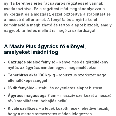
nyírfa kerethez
erős facsavaros rögzítéssel
vannak
csatlakoztatva. Ez a rögzítési mód megakadályozza a
nyikorgást és a mozgást, ezzel biztosítva a stabilitást és
a hosszú élettartamot. A fenyőfa és a nyírfa keret
kombinációja megbízható és tartós alapot biztosít, amely
nagyobb terhelés mellett is megőrzi szilárdságát.
A Masív Plus ágyrács fő előnyei,
amelyeket imádni fog
Gázrugós oldalsó felnyitó
– kényelmes és gördülékeny
nyitás az ágyrács minden egyes megemelésekor
Teherbírás akár 130 kg-ig
– robusztus szerkezet nagy
ellenállóképességgel
16 db fenyőléc
– stabil és egyenletes alapot biztosít
Ágyrács magassága 7 cm
– masszív szerkezet a hosszú
távú stabilitásért, behajlás nélkül
Kiváló szellőzés
– a lécek közötti rések lehetővé teszik,
hogy a matrac természetes módon lélegezzen