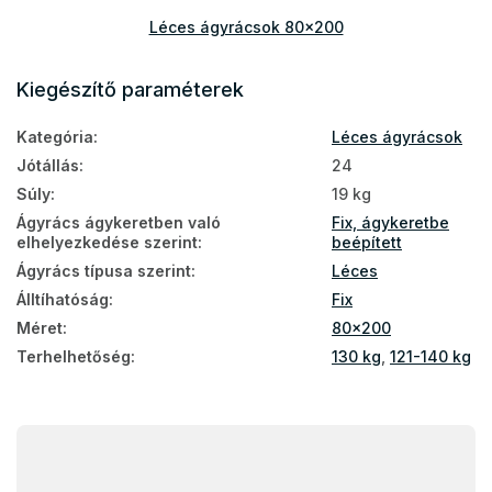
Léces ágyrácsok 80x200
Ágyrácsok 80x200
Kiegészítő paraméterek
Kategória
:
Léces ágyrácsok
Jótállás
:
24
Súly
:
19 kg
Ágyrács ágykeretben való
Fix, ágykeretbe
elhelyezkedése szerint
:
beépített
Ágyrács típusa szerint
:
Léces
Álltíhatóság
:
Fix
Méret
:
80x200
Terhelhetőség
:
130 kg
,
121-140 kg
L
á
b