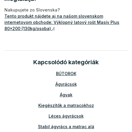
Nakupujete zo Slovenska?
Tento produkt nájdete aj na našom slovenskom
internetovom obchode: Výklopný latový rošt Masív Plus
80x200 (130kg/osoba)
↗
Kapcsolódó kategóriák
BÚTOROK
Ágyrácsok
Ágyak
Kiegészítők a matracokhoz
Léces ágyrácsok
Stabil ágyrács a matrac alá