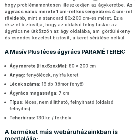
hogy problémamentesen illeszkedjen az ágykeretbe.
Az
ágyrács valós mérete 1 cm-rel keskenyebb és 4 cm-rel
rövidebb
, mint a standard 80x200 cm-es méret. Ez a
részlet biztosítja, hogy az oldalsó felnyitáskor az
ágyrács ne ütközzön az ágy oldalába, ami gördülékeny
és csendes kezelést biztosít, a keret sérülése nélkül.
A Masív Plus léces ágyrács PARAMÉTEREK:
Ágy mérete (HoxSzéxMa):
80 x 200 cm
Anyag:
fenyőlécek, nyírfa keret
Lécek száma:
16 db (tömör fenyő)
Ágyrács magassága:
7 cm
Típus:
léces, nem állítható, felnyitható (oldalsó
felnyitás)
Teherbírás:
130 kg / fekhely
A terméket más webáruházainkban is
megtalálja: