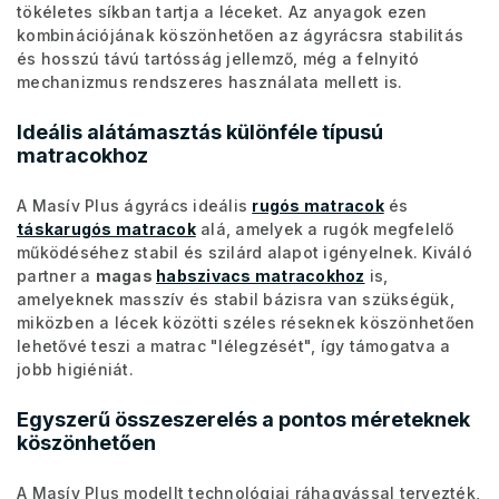
tökéletes síkban tartja a léceket. Az anyagok ezen
kombinációjának köszönhetően az ágyrácsra stabilitás
és hosszú távú tartósság jellemző, még a felnyitó
mechanizmus rendszeres használata mellett is.
Ideális alátámasztás különféle típusú
matracokhoz
A Masív Plus ágyrács ideális
rugós matracok
és
táskarugós matracok
alá, amelyek a rugók megfelelő
működéséhez stabil és szilárd alapot igényelnek. Kiváló
partner a
magas
habszivacs matracokhoz
is,
amelyeknek masszív és stabil bázisra van szükségük,
miközben a lécek közötti széles réseknek köszönhetően
lehetővé teszi a matrac "lélegzését", így támogatva a
jobb higiéniát.
Egyszerű összeszerelés a pontos méreteknek
köszönhetően
A Masív Plus modellt technológiai ráhagyással tervezték,