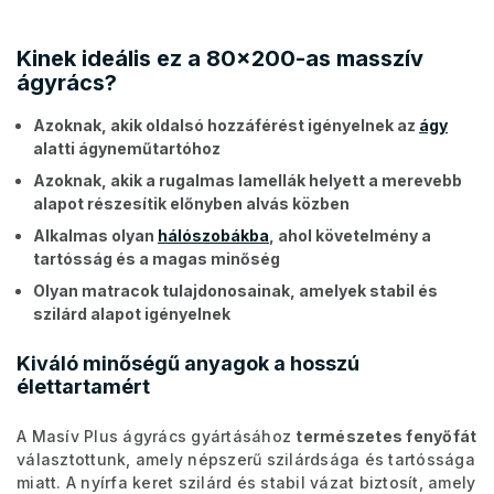
Kinek ideális ez a 80x200-as masszív
ágyrács?
Azoknak, akik oldalsó hozzáférést igényelnek az
ágy
alatti ágyneműtartóhoz
Azoknak, akik a rugalmas lamellák helyett a merevebb
alapot részesítik előnyben alvás közben
Alkalmas olyan
hálószobákba
, ahol követelmény a
tartósság és a magas minőség
Olyan matracok tulajdonosainak, amelyek stabil és
szilárd alapot igényelnek
Kiváló minőségű anyagok a hosszú
élettartamért
A Masív Plus ágyrács gyártásához
természetes fenyőfát
választottunk, amely népszerű szilárdsága és tartóssága
miatt. A nyírfa keret szilárd és stabil vázat biztosít, amely