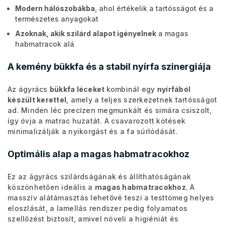
Modern hálószobákba
, ahol értékelik a tartósságot és a
természetes anyagokat
Azoknak, akik szilárd alapot igényelnek
a magas
habmatracok alá
A kemény bükkfa és a stabil nyírfa szinergiája
Az ágyrács
bükkfa léceket
kombinál egy
nyírfából
készült kerettel
, amely a teljes szerkezetnek tartósságot
ad. Minden léc precízen megmunkált és simára csiszolt,
így óvja a matrac huzatát. A csavarozott kötések
minimalizálják a nyikorgást és a fa súrlódását.
Optimális alap a magas habmatracokhoz
Ez az ágyrács szilárdságának és állíthatóságának
köszönhetően ideális a
magas habmatracokhoz
. A
masszív alátámasztás lehetővé teszi a testtömeg helyes
eloszlását, a lamellás rendszer pedig folyamatos
szellőzést biztosít, amivel növeli a higiéniát és