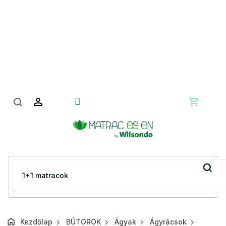
Ugrás
a
fő
tartalomhoz
Kosár
Kezdőlap
BÚTOROK
Ágyak
Ágyrácsok