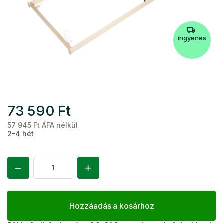
ingyenes
73 590 Ft
57 945 Ft ÁFA nélkül
Eg
2-4 hét
Hozzáadás a kosárhoz