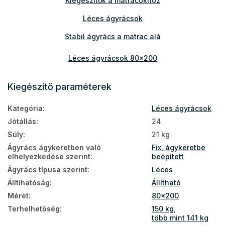
Kiegészítők a matracokhoz
Léces ágyrácsok
Stabil ágyrács a matrac alá
Léces ágyrácsok 80x200
Léces ágyrácsok terhelhetőség 150 kg
Kiegészítő paraméterek
Ágyrácsok 80x200
Kategória
:
Léces ágyrácsok
Jótállás
:
24
Súly
:
21 kg
Ágyrács ágykeretben való
Fix, ágykeretbe
elhelyezkedése szerint
:
beépített
Ágyrács típusa szerint
:
Léces
Álltíhatóság
:
Állítható
Méret
:
80x200
Terhelhetőség
:
150 kg
,
több mint 141 kg