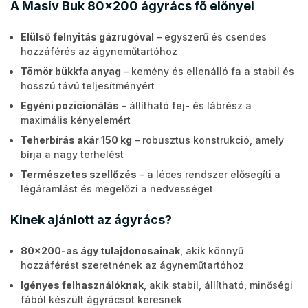
A Masív Buk 80x200 ágyrács fő előnyei
Elülső felnyitás gázrugóval
– egyszerű és csendes
hozzáférés az ágyneműtartóhoz
Tömör bükkfa anyag
– kemény és ellenálló fa a stabil és
hosszú távú teljesítményért
Egyéni pozicionálás
– állítható fej- és lábrész a
maximális kényelemért
Teherbírás akár 150 kg
– robusztus konstrukció, amely
bírja a nagy terhelést
Természetes szellőzés
– a léces rendszer elősegíti a
légáramlást és megelőzi a nedvességet
Kinek ajánlott az ágyrács?
80x200-as ágy tulajdonosainak
, akik könnyű
hozzáférést szeretnének az ágyneműtartóhoz
Igényes felhasználóknak
, akik stabil, állítható, minőségi
fából készült ágyrácsot keresnek