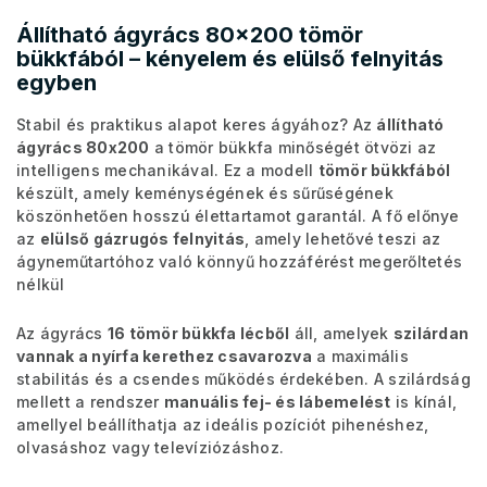
Állítható ágyrács 80x200 tömör
bükkfából – kényelem és elülső felnyitás
egyben
Stabil és praktikus alapot keres ágyához? Az
állítható
ágyrács 80x200
a tömör bükkfa minőségét ötvözi az
intelligens mechanikával. Ez a modell
tömör bükkfából
készült, amely keménységének és sűrűségének
köszönhetően hosszú élettartamot garantál. A fő előnye
az
elülső gázrugós felnyitás
, amely lehetővé teszi az
ágyneműtartóhoz való könnyű hozzáférést megerőltetés
nélkül
Az ágyrács
16 tömör bükkfa lécből
áll, amelyek
szilárdan
vannak a nyírfa kerethez csavarozva
a maximális
stabilitás és a csendes működés érdekében. A szilárdság
mellett a rendszer
manuális fej- és lábemelést
is kínál,
amellyel beállíthatja az ideális pozíciót pihenéshez,
olvasáshoz vagy televíziózáshoz.