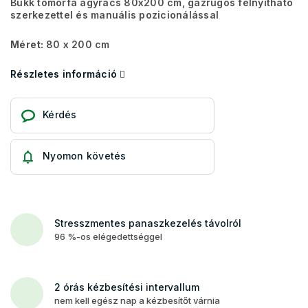
Bükk tömörfa ágyrács 80x200 cm, gázrugós felnyitható
szerkezettel és manuális pozicionálással
Méret:
80 x 200 cm
Részletes információ
Kérdés
Nyomon követés
Stresszmentes panaszkezelés távolról
96 %-os elégedettséggel
2 órás kézbesítési intervallum
nem kell egész nap a kézbesítőt várnia