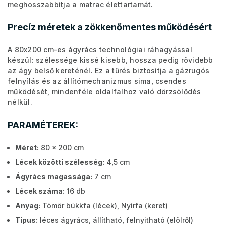
meghosszabbítja a matrac élettartamát.
Precíz méretek a zökkenőmentes működésért
A 80x200 cm-es ágyrács technológiai ráhagyással
készül: szélessége kissé kisebb, hossza pedig rövidebb
az ágy belső kereténél. Ez a tűrés biztosítja a gázrugós
felnyílás és az állítómechanizmus sima, csendes
működését, mindenféle oldalfalhoz való dörzsölődés
nélkül.
PARAMÉTEREK:
Méret:
80 x 200 cm
Lécek közötti szélesség:
4,5 cm
Ágyrács magassága:
7 cm
Lécek száma:
16 db
Anyag:
Tömör bükkfa (lécek), Nyírfa (keret)
Típus:
léces ágyrács, állítható, felnyitható (elölről)