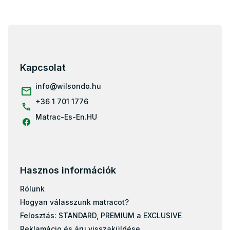
L
á
b
l
Kapcsolat
é
c
info
@
wilsondo.hu
+36 1 701 1776
Matrac-Es-En.HU
Hasznos információk
Rólunk
Hogyan válasszunk matracot?
Felosztás: STANDARD, PREMIUM a EXCLUSIVE
Reklamácio és áru visszaküldése