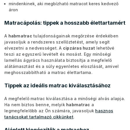
mindenkinek, aki megbízható matracot keres kedvező
áron
Matracápolás: tippek a hosszabb élettartamért
A
habmatrac
tulajdonságainak megőrzése érdekében
javasoljuk a rendszeres szellőztetést, amely segít
elvezetni a nedvességet. A
cipzáras huzat
lehetővé
teszi az egyszerű levételt és mosást. Egy minőségi
lamellás ágyrács használata biztosítja a megfelelő
alátámasztást és a súly egyenletes eloszlását, amivel
meghosszabbítható a matrac élettartama.
Tippek az ideális matrac kiválasztásához
A megfelelő matrac kiválasztása a minőségi alvás alapja.
Ha nem biztos benne, melyik
habmatrac
a
legmegfelelőbb az Ön számára, javasoljuk
hasznos
tanácsokat tartalmazó cikkünket
.
Ajánlott kiegészítők a matrachoz