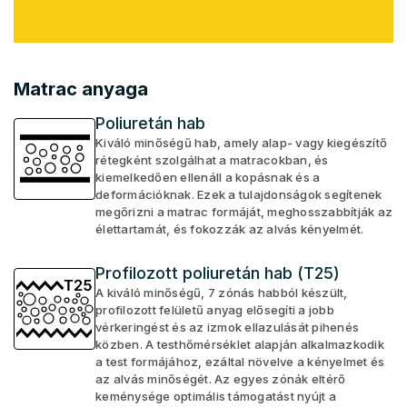
Matrac anyaga
Poliuretán hab
Kiváló minőségű hab, amely alap- vagy kiegészítő
rétegként szolgálhat a matracokban, és
kiemelkedően ellenáll a kopásnak és a
deformációknak. Ezek a tulajdonságok segítenek
megőrizni a matrac formáját, meghosszabbítják az
élettartamát, és fokozzák az alvás kényelmét.
Profilozott poliuretán hab (T25)
A kiváló minőségű, 7 zónás habból készült,
profilozott felületű anyag elősegíti a jobb
vérkeringést és az izmok ellazulását pihenés
közben. A testhőmérséklet alapján alkalmazkodik
a test formájához, ezáltal növelve a kényelmet és
az alvás minőségét. Az egyes zónák eltérő
keménysége optimális támogatást nyújt a