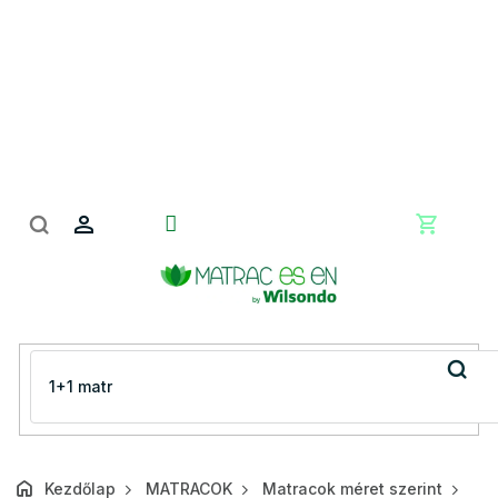
Ugrás
a
fő
tartalomhoz
Kosár
Kezdőlap
MATRACOK
Matracok méret szerint