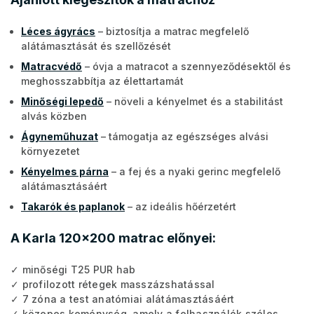
Léces ágyrács
– biztosítja a matrac megfelelő
alátámasztását és szellőzését
Matracvédő
– óvja a matracot a szennyeződésektől és
meghosszabbítja az élettartamát
Minőségi lepedő
– növeli a kényelmet és a stabilitást
alvás közben
Ágyneműhuzat
– támogatja az egészséges alvási
környezetet
Kényelmes párna
– a fej és a nyaki gerinc megfelelő
alátámasztásáért
Takarók és paplanok
– az ideális hőérzetért
A Karla 120x200 matrac előnyei:
✓ minőségi T25 PUR hab
✓ profilozott rétegek masszázshatással
✓ 7 zóna a test anatómiai alátámasztásáért
✓ közepes keménység, amely a felhasználók széles