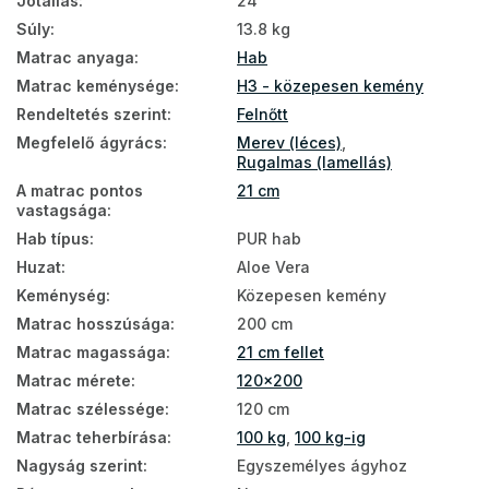
Jótállás
:
24
Vendégmatracok
Súly
:
13.8 kg
Matracok a földre
Matrac anyaga
:
Hab
Matrac keménysége
:
H3 - közepesen kemény
Földön használható matracok
Rendeltetés szerint
:
Felnőtt
Legnépszerűbb matracok
Megfelelő ágyrács
:
Merev (léces)
,
Rugalmas (lamellás)
Matracok keménység szerint
A matrac pontos
21 cm
Puha matracok
vastagsága
:
Hab típus
:
PUR hab
Kemény matracok
Huzat
:
Aloe Vera
Zónás matracok
Keménység
:
Közepesen kemény
Matrac hosszúsága
:
200 cm
Nagy matracok
Matrac magassága
:
21 cm fellet
7 zónás matracok
Matrac mérete
:
120x200
Matrac szélessége
:
120 cm
Szivacs matrac 120x200
Matrac teherbírása
:
100 kg
,
100 kg-ig
Olcsó matrac 120x200
Nagyság szerint
:
Egyszemélyes ágyhoz