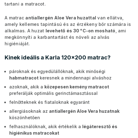
tartani a matracot.
A matrac
antiallergén Aloe Vera huzattal
van ellátva,
amely kellemes tapintású és az érzékeny bőr számára is
alkalmas. A huzat
levehető és 30 °C-on mosható
, ami
megkönnyíti a karbantartást és növeli az alvás
higiéniáját.
Kinek ideális a Karla 120x200 matrac?
pároknak és egyedülállóknak, akik minőségi
habmatracot
keresnek a mindennapi alváshoz
azoknak, akik a
közepesen kemény matracot
preferálják optimális gerinctámasztással
felnőtteknek és fiataloknak egyaránt
allergiásoknak az
antiallergén Aloe Vera huzatnak
köszönhetően
felhasználóknak, akik értékelik a
légáteresztő és
higiénikus matracokat