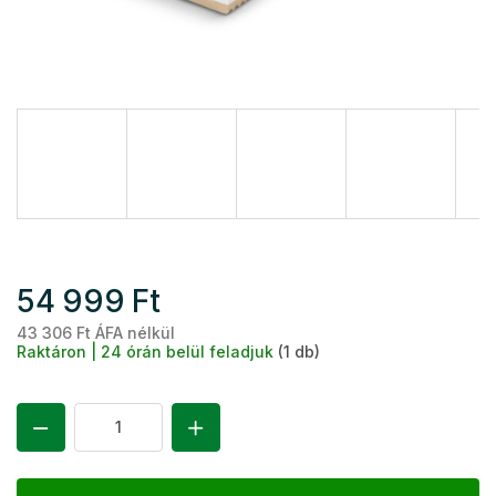
54 999 Ft
43 306 Ft ÁFA nélkül
Eg
Raktáron | 24 órán belül feladjuk
(1 db)