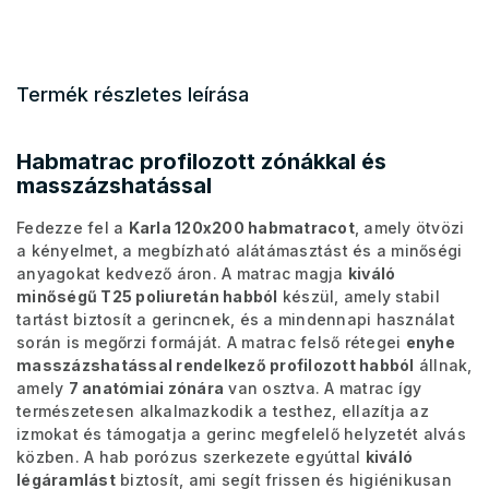
Termék részletes leírása
Habmatrac profilozott zónákkal és
masszázshatással
Fedezze fel a
Karla 120x200 habmatracot
, amely ötvözi
a kényelmet, a megbízható alátámasztást és a minőségi
anyagokat kedvező áron. A matrac magja
kiváló
minőségű T25 poliuretán habból
készül, amely stabil
tartást biztosít a gerincnek, és a mindennapi használat
során is megőrzi formáját. A matrac felső rétegei
enyhe
masszázshatással rendelkező profilozott habból
állnak,
amely
7 anatómiai zónára
van osztva. A matrac így
természetesen alkalmazkodik a testhez, ellazítja az
izmokat és támogatja a gerinc megfelelő helyzetét alvás
közben. A hab porózus szerkezete egyúttal
kiváló
légáramlást
biztosít, ami segít frissen és higiénikusan