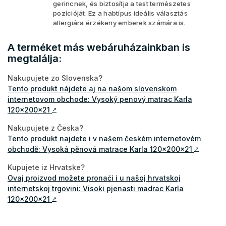
gerincnek, és biztosítja a test természetes
pozícióját. Ez a habtípus ideális választás
allergiára érzékeny emberek számára is.
A terméket más webáruházainkban is
megtalálja:
Nakupujete zo Slovenska?
Tento produkt nájdete aj na našom slovenskom
internetovom obchode: Vysoký penový matrac Karla
120x200x21
↗
Nakupujete z Česka?
Tento produkt najdete i v našem českém internetovém
obchodě: Vysoká pěnová matrace Karla 120x200x21
↗
Kupujete iz Hrvatske?
Ovaj proizvod možete pronaći i u našoj hrvatskoj
internetskoj trgovini: Visoki pjenasti madrac Karla
120x200x21
↗