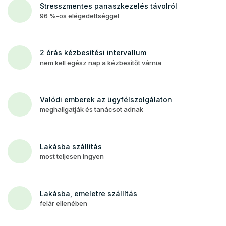
Stresszmentes panaszkezelés távolról
96 %-os elégedettséggel
2 órás kézbesítési intervallum
nem kell egész nap a kézbesítőt várnia
Valódi emberek az ügyfélszolgálaton
meghallgatják és tanácsot adnak
Lakásba szállítás
most teljesen ingyen
Lakásba, emeletre szállítás
felár ellenében