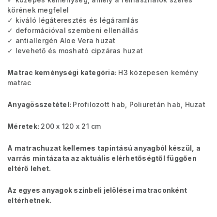
körének megfelel
✓ kiváló légáteresztés és légáramlás
✓ deformációval szembeni ellenállás
✓ antiallergén Aloe Vera huzat
✓ levehető és mosható cipzáras huzat
Matrac keménységi kategória:
H3 közepesen kemény
matrac
Anyagösszetétel:
Profilozott hab, Poliuretán hab, Huzat
Méretek:
200 x 120 x 21 cm
A matrachuzat kellemes tapintású anyagból készül, a
varrás mintázata az aktuális elérhetőségtől függően
eltérő lehet.
Az egyes anyagok színbeli jelölései matraconként
eltérhetnek.