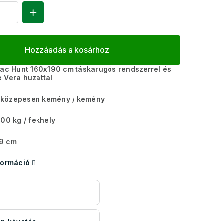
Hozzáadás a kosárhoz
rac Hunt 160x190 cm táskarugós rendszerrel és
 Vera huzattal
közepesen kemény / kemény
00 kg ​​​​/ fekhely
9 cm
formáció
s