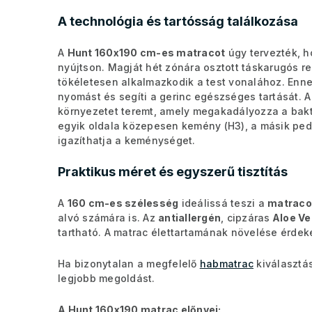
A technológia és tartósság találkozása
A
Hunt 160x190 cm-es matracot
úgy tervezték, h
nyújtson. Magját hét zónára osztott táskarugós r
tökéletesen alkalmazkodik a test vonalához. Enn
nyomást és segíti a gerinc egészséges tartását. 
környezetet teremt, amely megakadályozza a bakté
egyik oldala közepesen kemény (H3), a másik ped
igazíthatja a keménységet.
Praktikus méret és egyszerű tisztítás
A
160 cm-es szélesség
ideálissá teszi a
matrac
alvó számára is. Az
antiallergén
, cipzáras
Aloe Ve
tartható. A matrac élettartamának növelése érde
Ha bizonytalan a megfelelő
habmatrac
kiválasztá
legjobb megoldást.
A Hunt 160x190 matrac előnyei: