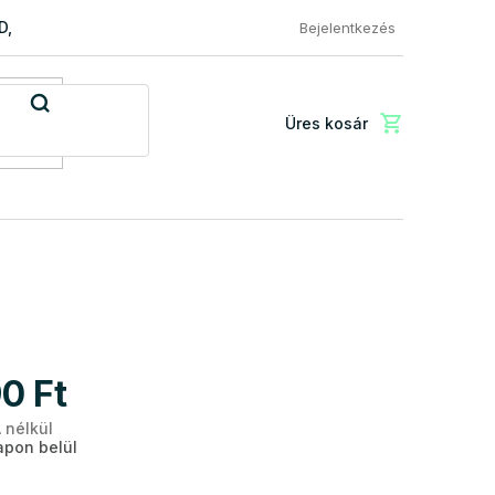
RD, PREMIUM a EXCLUSIVE
Reklamácio és áru visszaküldése
Bejelentkezés
Üres kosár
Kosár
0 Ft
 nélkül
Egységár:
pon belül