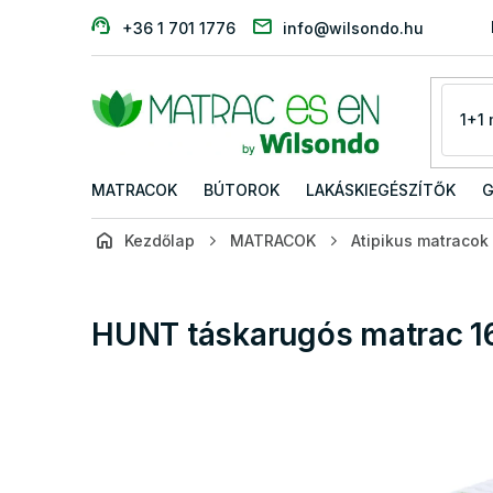
Ugrás
+36 1 701 1776
info@wilsondo.hu
a
fő
tartalomhoz
MATRACOK
BÚTOROK
LAKÁSKIEGÉSZÍTŐK
G
Kezdőlap
MATRACOK
Atipikus matracok
HUNT táskarugós matrac 1