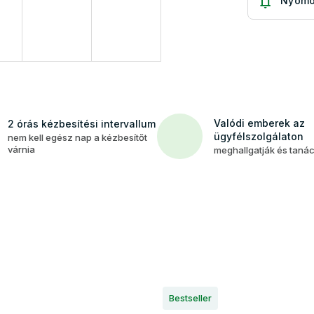
Nyomo
Valódi emberek az
2 órás kézbesítési intervallum
ügyfélszolgálaton
nem kell egész nap a kézbesítőt
várnia
meghallgatják és taná
Bestseller