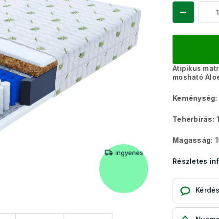
Atipikus mat
mosható Aloe
Keménység:
Teherbírás:
1
Magasság:
1
ingyenes
Részletes in
Kérdé