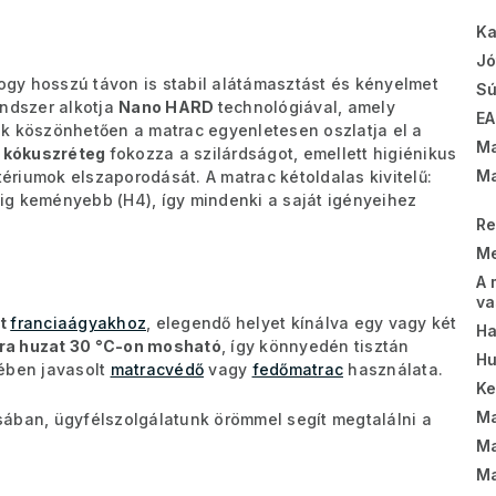
Ka
Jó
ogy hosszú távon is stabil alátámasztást és kényelmet
Sú
endszer alkotja
Nano HARD
technológiával, amely
EA
ek köszönhetően a matrac egyenletesen oszlatja el a
Ma
A
kókuszréteg
fokozza a szilárdságot, emellett higiénikus
Ma
riumok elszaporodását. A matrac kétoldalas kivitelű:
ig keményebb (H4), így mindenki a saját igényeihez
Re
Me
A 
va
ot
franciaágyakhoz
, elegendő helyet kínálva egy vagy két
Ha
ra huzat 30 °C-on mosható
, így könnyedén tisztán
Hu
kében javasolt
matracvédő
vagy
fedőmatrac
használata.
K
Ma
sában, ügyfélszolgálatunk örömmel segít megtalálni a
Ma
Ma