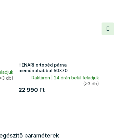
Következő
termék
HENARI ortopéd párna
memóriahabbal 50x70
eladjuk
Raktáron | 24 órán belül feladjuk
>3 db)
(>3 db)
22 990 Ft
iegészítő paraméterek