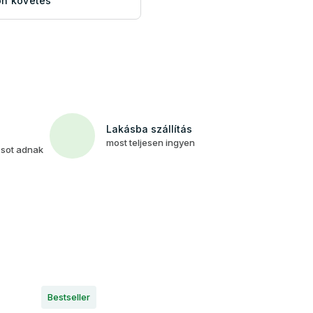
n követés
Lakásba szállítás
most teljesen ingyen
csot adnak
Bestseller