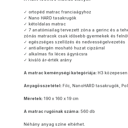
✓ ortopéd matrac franciaágyhoz
✓ Nano HARD tasakrugók
✓ kétoldalas matrac
✓ 7 anatómiailag tervezett zóna a gerinc és a teh
zónás matracok csak idősebb gyermekek és felnő
✓ egészséges szellőzés és nedvességelvezetés
✓ antiallergén mosható huzat cipzárral
✓ alkalmas fix léces ágyrácsra
✓ kiváló ár-érték arány
A matrac keménységi kategóriája:
H3 közepesen 
Anyagösszetétel:
Filc, NanoHARD tasakrugók, Pol
Méretek:
190 x 160 x 19 cm
A matrac rugóinak száma:
560 db
Néhány anyag színe eltérhet.