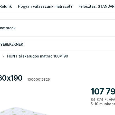
Rólunk
Hogyan válasszunk matracot?
Felosztás: STANDA
YEREKEKNEK
HUNT táskarugós matrac 160x190
60x190
10000015826
107 79
84 874 Ft ÁFA
5-10 munkana