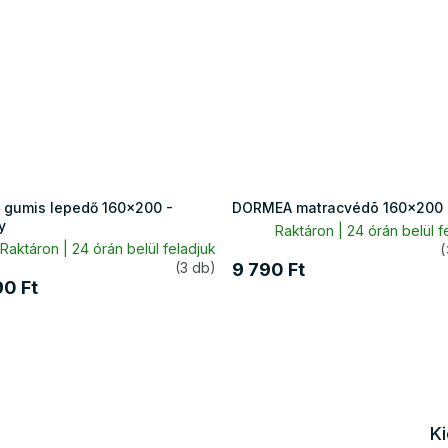
 gumis lepedő 160x200 -
DORMEA matracvédõ 160x200
y
Raktáron | 24 órán belül f
Raktáron | 24 órán belül feladjuk
(
(3 db)
9 790 Ft
90 Ft
K