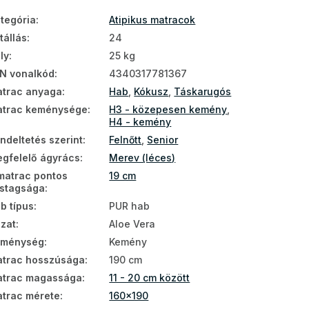
tegória
:
Atipikus matracok
tállás
:
24
ly
:
25 kg
N vonalkód
:
4340317781367
trac anyaga
:
Hab
,
Kókusz
,
Táskarugós
trac keménysége
:
H3 - közepesen kemény
,
H4 - kemény
ndeltetés szerint
:
Felnőtt
,
Senior
gfelelő ágyrács
:
Merev (léces)
matrac pontos
19 cm
stagsága
:
b típus
:
PUR hab
zat
:
Aloe Vera
eménység
:
Kemény
trac hosszúsága
:
190 cm
trac magassága
:
11 - 20 cm között
trac mérete
:
160x190