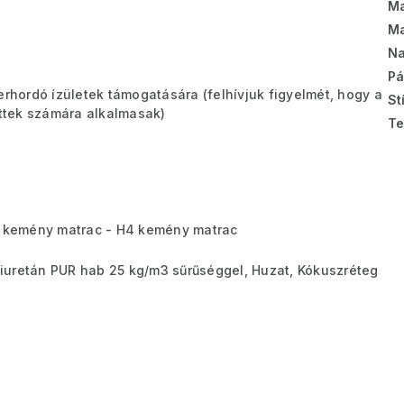
Ma
Ma
Na
Pá
erhordó ízületek támogatására (felhívjuk figyelmét, hogy a
St
ttek számára alkalmasak)
Te
kemény matrac - H4 kemény matrac
iuretán PUR hab 25 kg/m3 sűrűséggel, Huzat, Kókuszréteg