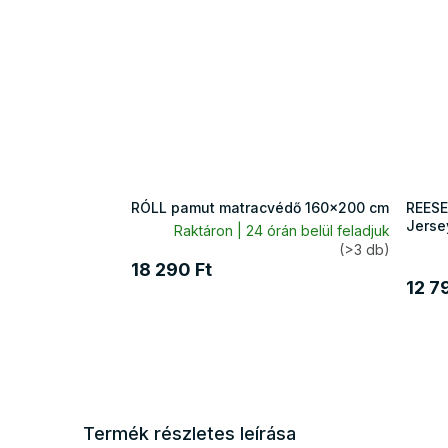
RÓLL pamut matracvédő 160x200 cm
REESE
Jerse
Raktáron | 24 órán belül feladjuk
(>3 db)
18 290 Ft
12 7
Termék részletes leírása