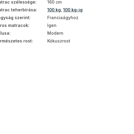
trac szélessége
:
160 cm
trac teherbírása
:
100 kg
,
100 kg-ig
gyság szerint
:
Franciaágyhoz
ros matracok
:
Igen
ílusa
:
Modern
rmészetes rost
:
Kókuszrost