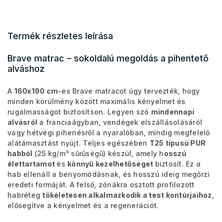
Termék részletes leírása
Brave matrac – sokoldalú megoldás a pihentető
alváshoz
A
160x190 cm
-es Brave matracot úgy tervezték, hogy
minden körülmény között maximális kényelmet és
rugalmasságot biztosítson. Legyen szó
mindennapi
alvásról
a franciaágyban, vendégek elszállásolásáról
vagy hétvégi pihenésről a nyaralóban, mindig megfelelő
alátámasztást nyújt. Teljes egészében
T25 típusú PUR
habból
(25 kg/m³ sűrűségű) készül, amely h
osszú
élettartamot
és
könnyű kezelhetőséget
biztosít. Ez a
hab ellenáll a benyomódásnak, és hosszú ideig megőrzi
eredeti formáját. A felső, zónákra osztott profilozott
habréteg
tökéletesen alkalmazkodik a test kontúrjaihoz
,
elősegítve a kényelmet és a regenerációt.