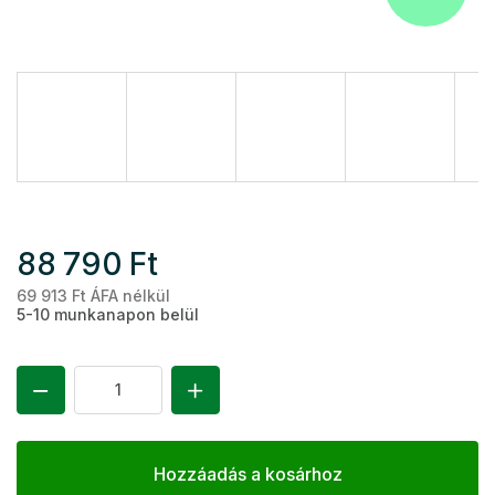
88 790 Ft
69 913 Ft ÁFA nélkül
Eg
5-10 munkanapon belül
Hozzáadás a kosárhoz