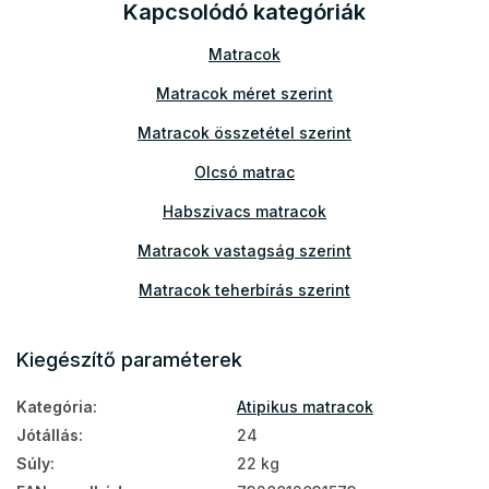
Kapcsolódó kategóriák
Matracok
Matracok méret szerint
Matracok összetétel szerint
Olcsó matrac
Habszivacs matracok
Matracok vastagság szerint
Matracok teherbírás szerint
Vastag matracok
Kiegészítő paraméterek
Aloe Vera matracok
Kategória
:
Atipikus matracok
PUR hab matracok
Jótállás
:
24
Legnépszerűbb matracok
Súly
:
22 kg
Matracok állítható ágyrácsra