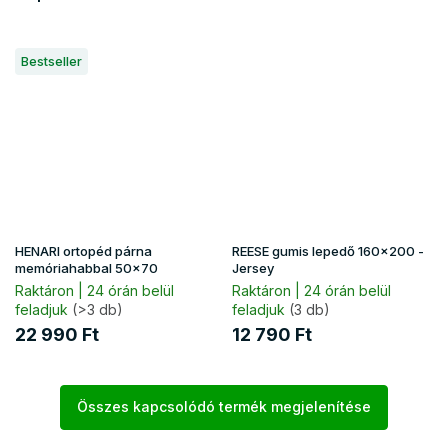
Bestseller
HENARI ortopéd párna
REESE gumis lepedő 160x200 -
memóriahabbal 50x70
Jersey
Raktáron | 24 órán belül
Raktáron | 24 órán belül
feladjuk
(>3 db)
feladjuk
(3 db)
22 990 Ft
12 790 Ft
Összes kapcsolódó termék megjelenítése