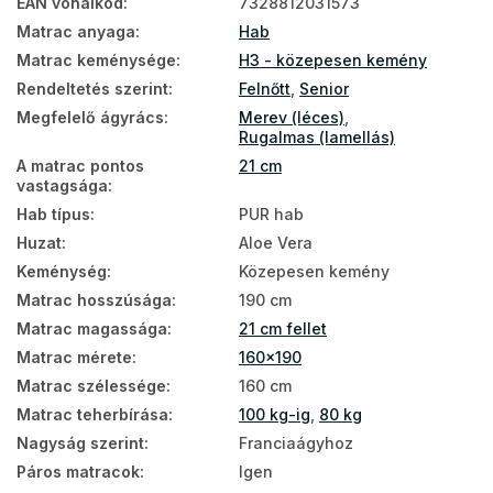
EAN vonalkód
:
7328812031573
Matrac anyaga
:
Hab
Matracok keménység szerint
Matrac keménysége
:
H3 - közepesen kemény
Atipikus matracok
Rendeltetés szerint
:
Felnőtt
,
Senior
Megfelelő ágyrács
:
Merev (léces)
,
Matrac keménység H3
Rugalmas (lamellás)
Matracok teherbírás szerint 100 kg-ig
A matrac pontos
21 cm
vastagsága
:
Hab típus
:
PUR hab
Huzat
:
Aloe Vera
Keménység
:
Közepesen kemény
Matrac hosszúsága
:
190 cm
Matrac magassága
:
21 cm fellet
Matrac mérete
:
160x190
Matrac szélessége
:
160 cm
Matrac teherbírása
:
100 kg-ig
,
80 kg
Nagyság szerint
:
Franciaágyhoz
Páros matracok
:
Igen