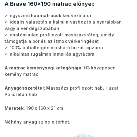
A Brave 160x190 matrac előnyei:
✓ egyszerű
habmatracok
kedvező áron
✓ ideális választás alkalmi alváshoz is a nyaralóban
vagy a vendégszobában
✓ anatómiailag profilozott masszázsréteg, amely
támogatja a bőr és az izmok vérkeringését
✓ 100% antiallergén mosható huzat cipzárral
✓ alkalmas rugalmas lamellás ágyrácsra
A matrac keménységi kategóriája:
H3 közepesen
kemény matrac
Anyagösszetétel:
Masszázs profilozott hab, Huzat,
Poliuretán hab
Méretek:
190 x 160 x 21 cm
Néhány anyag színe eltérhet.