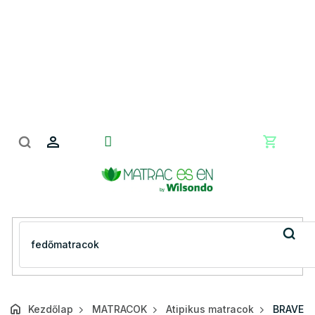
Ugrás
a
fő
tartalomhoz
Kosár
Kezdőlap
MATRACOK
Atipikus matracok
BRAVE