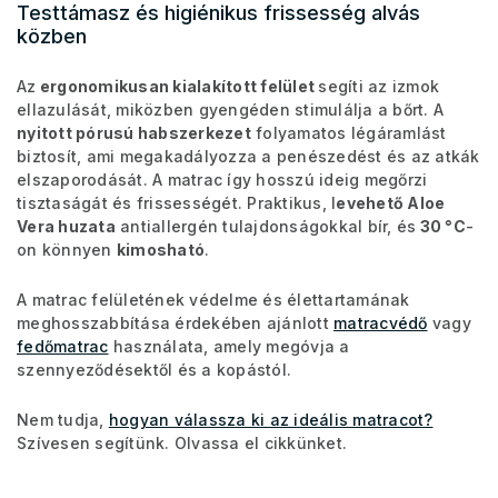
Testtámasz és higiénikus frissesség alvás
közben
Az
ergonomikusan kialakított felület
segíti az izmok
ellazulását, miközben gyengéden stimulálja a bőrt. A
nyitott pórusú habszerkezet
folyamatos légáramlást
biztosít, ami megakadályozza a penészedést és az atkák
elszaporodását. A matrac így hosszú ideig megőrzi
tisztaságát és frissességét. Praktikus, l
evehető Aloe
Vera huzata
antiallergén tulajdonságokkal bír, és
30 °C
-
on könnyen
kimosható
.
A matrac felületének védelme és élettartamának
meghosszabbítása érdekében ajánlott
matracvédő
vagy
fedőmatrac
használata, amely megóvja a
szennyeződésektől és a kopástól.
Nem tudja,
hogyan válassza ki az ideális matracot?
Szívesen segítünk. Olvassa el cikkünket.