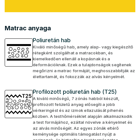
Matrac anyaga
Poliuretán hab
Kiváló minőségű hab, amely alap- vagy kiegészítő
rétegként szolgálhat a matracokban, és
kiemelkedően ellenáll a kopásnak és a
deformációknak. Ezek a tulajdonságok segítenek
megőrizni a matrac formáját, meghosszabbítják az
élettartamát, és fokozzák az alvás kényelmét.
Profilozott poliuretán hab (T25)
A kiváló minőségű, 7 zónás habból készült,
profilozott felületű anyag elősegíti a jobb
vérkeringést és az izmok ellazulását pihenés
közben. A testhőmérséklet alapján alkalmazkodik
a test formájához, ezáltal növelve a kényelmet és
az alvás minőségét. Az egyes zónák eltérő
keménysége optimális támogatást nyújt a
gerincnek, és biztosítja a test természetes