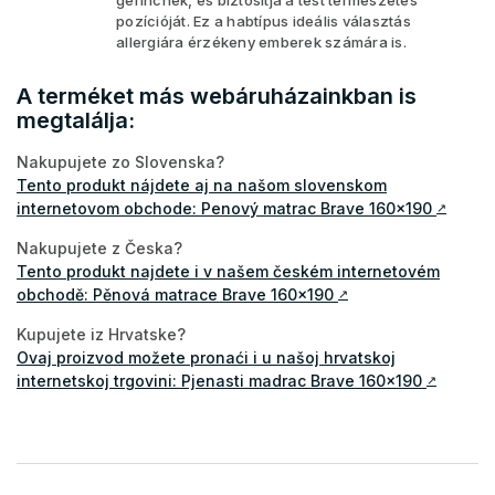
pozícióját. Ez a habtípus ideális választás
allergiára érzékeny emberek számára is.
A terméket más webáruházainkban is
megtalálja:
Nakupujete zo Slovenska?
Tento produkt nájdete aj na našom slovenskom
internetovom obchode: Penový matrac Brave 160x190
↗
Nakupujete z Česka?
Tento produkt najdete i v našem českém internetovém
obchodě: Pěnová matrace Brave 160x190
↗
Kupujete iz Hrvatske?
Ovaj proizvod možete pronaći i u našoj hrvatskoj
internetskoj trgovini: Pjenasti madrac Brave 160x190
↗