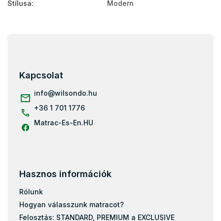
Stílusa
:
Modern
L
á
b
l
Kapcsolat
é
c
info
@
wilsondo.hu
+36 1 701 1776
Matrac-Es-En.HU
Hasznos információk
Rólunk
Hogyan válasszunk matracot?
Felosztás: STANDARD, PREMIUM a EXCLUSIVE