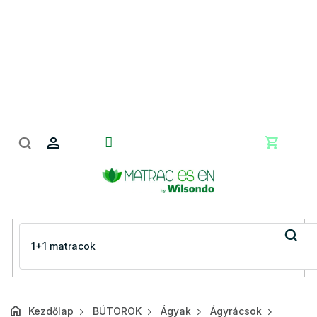
Ugrás
a
fő
tartalomhoz
Kosár
Kezdőlap
BÚTOROK
Ágyak
Ágyrácsok