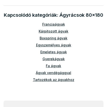
s
t
a
Kapcsolódó kategóriák: Ágyrácsok 80x180
i
r
Franciaágyak
á
n
Kárpitozott ágyak
y
Boxspring ágyak
í
t
Egyszemélyes ágyak
á
Emeletes ágyak
s
e
Gyerekágyak
l
Fa ágyak
e
m
Ágyak vendégággyal
e
i
Tartozékok az ágyakhoz
Leesésgátlók
Ágyrácsok 90x200
L
Ágyrácsok 120x200