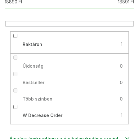
18890
Ft
18891
Ft
e
z
é
s
e
Raktáron
1
Újdonság
0
Bestseller
0
Több színben
0
W Decrease Order
1
Ágyrács ágykeretben való elhelyezkedése szerint