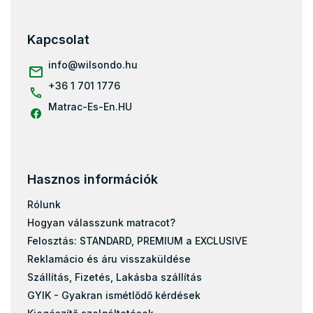
á
Ágyrácsok 140x200
b
Ágyrácsok 160x200
l
Kapcsolat
é
Ágyrácsok 180x200
c
info
@
wilsondo.hu
Ágyrácsok 80x200
+36 1 701 1776
Ágyrácsok 70x140
Matrac-Es-En.HU
Ágyrácsok 80x160
Ágyrácsok 70x160
Ágyrácsok 90x180
Ágyrácsok 100x200
Hasznos információk
Ágyrácsok 80x170
Rólunk
Ágyrácsok 90x190
Hogyan válasszunk matracot?
Ágyrácsok 70x200
Felosztás: STANDARD, PREMIUM a EXCLUSIVE
Reklamácio és áru visszaküldése
Szállítás, Fizetés, Lakásba szállítás
GYIK - Gyakran ismétlődő kérdések