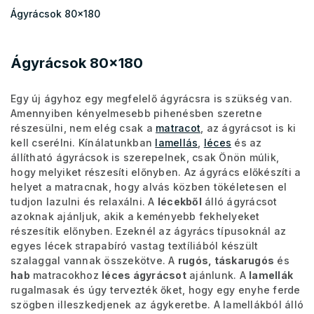
Ágyrácsok 80x180
Ágyrácsok 80x180
Egy új ágyhoz egy megfelelő ágyrácsra is szükség van.
Amennyiben kényelmesebb pihenésben szeretne
részesülni, nem elég csak a
matracot
, az ágyrácsot is ki
kell cserélni. Kínálatunkban
lamellás
,
léces
és az
állítható ágyrácsok is szerepelnek, csak Önön múlik,
hogy melyiket részesíti előnyben.
Az ágyrács előkészíti a
helyet a matracnak, hogy alvás közben tökéletesen el
tudjon lazulni és relaxálni.
A
lécekből
álló ágyrácsot
azoknak ajánljuk, akik a keményebb fekhelyeket
részesítik előnyben. Ezeknél az ágyrács típusoknál az
egyes lécek strapabíró vastag textíliából készült
szalaggal vannak összekötve. A
rugós, táskarugós
és
hab
matracokhoz
léces ágyrácsot
ajánlunk. A
lamellák
rugalmasak és úgy tervezték őket, hogy egy enyhe ferde
szögben illeszkedjenek az ágykeretbe. A lamellákból álló