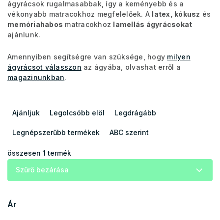
ágyrácsok rugalmasabbak, így a keményebb és a
vékonyabb matracokhoz megfelelőek. A
latex, kókusz
és
memóriahabos
matracokhoz
lamellás ágyrácsokat
ajánlunk.
Amennyiben segítségre van szüksége, hogy
milyen
ágyrácsot válasszon
az ágyába, olvashat erről a
magazinunkban
.
T
e
Ajánljuk
Legolcsóbb elöl
Legdrágább
r
m
Legnépszerűbb termékek
ABC szerint
é
k
összesen
1
termék
e
Szűrő bezárása
k
r
e
Ár
n
d