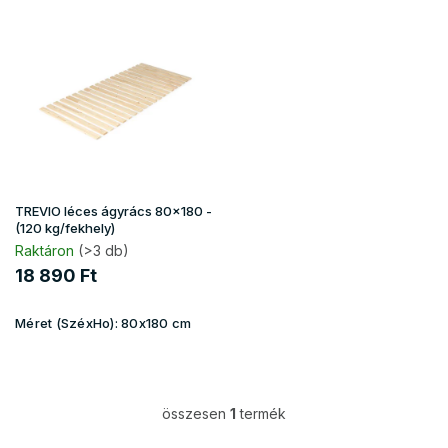
T
e
r
m
é
k
e
k
l
i
TREVIO léces ágyrács 80x180 -
s
(120 kg/fekhely)
t
Raktáron
(>3 db)
á
18 890 Ft
j
a
Méret (SzéxHo):
80x180 cm
összesen
1
termék
L
i