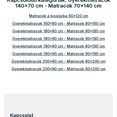
Kapcsolódó kategóriák: Gyerekmatracok
i
140x70 cm - Matracok 70x140 cm
r
á
Matracok a kiságyba 60x120 cm
n
y
Gyerekmatracok 160x80 cm - Matracok 80x160 cm
í
t
Gyerekmatracok 180x80 cm - Matracok 80x180 cm
á
Gyerekmatracok 180x90 cm - Matracok 90x180 cm
s
e
Gyerekmatracok 190x80 cm - Matracok 80x190 cm
l
Gyerekmatracok 190x90 cm - Matracok 90x190 cm
e
m
Gyerekmatracok 200x80 cm - Matracok 80x200 cm
e
Gyerekmatracok 200x90 cm - Matracok 90x200 cm
i
Gyerekmatracok 200x100 cm - Matracok 100x200 cm
Gyerekmatracok 200x120 cm - Matracok 120x200 cm
Gyerekmatracok 200x140 cm - Matracok 140x200 cm
L
á
b
l
Kapcsolat