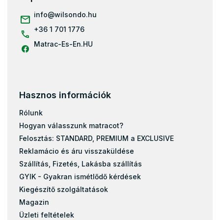
é
c
info
@
wilsondo.hu
+36 1 701 1776
Matrac-Es-En.HU
Hasznos információk
Rólunk
Hogyan válasszunk matracot?
Felosztás: STANDARD, PREMIUM a EXCLUSIVE
Reklamácio és áru visszaküldése
Szállítás, Fizetés, Lakásba szállítás
GYIK - Gyakran ismétlődő kérdések
Kiegészítő szolgáltatások
Magazin
Üzleti feltételek