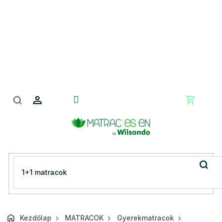
Ugrás
a
fő
tartalomhoz
Kosár
Kezdőlap
MATRACOK
Gyerekmatracok