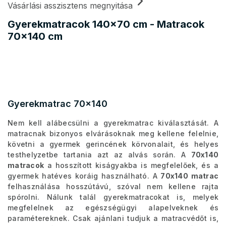
Vásárlási asszisztens megnyitása
Gyerekmatracok 140x70 cm - Matracok
70x140 cm
Gyerekmatrac 70x140
Nem kell alábecsülni a gyerekmatrac kiválasztását. A
matracnak bizonyos elvárásoknak meg kellene felelnie,
követni a gyermek gerincének körvonalait, és helyes
testhelyzetbe tartania azt az alvás során. A
70x140
matracok
a hosszított kiságyakba is megfelelőek, és a
gyermek hatéves koráig használható. A
70x140 matrac
felhasználása hosszútávú, szóval nem kellene rajta
spórolni. Nálunk talál gyerekmatracokat is, melyek
megfelelnek az egészségügyi alapelveknek és
paramétereknek. Csak ajánlani tudjuk a matracvédőt is,