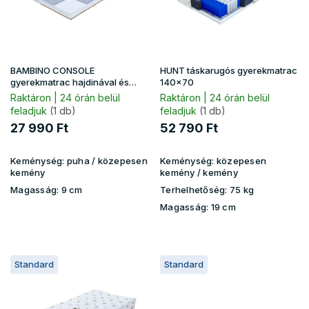
k
é
e
s
k
e
l
i
BAMBINO CONSOLE
HUNT táskarugós gyerekmatrac
s
gyerekmatrac hajdinával és
140x70
kókusszal 140x70
t
Raktáron | 24 órán belül
Raktáron | 24 órán belül
feladjuk
(1 db)
feladjuk
(1 db)
á
j
27 990 Ft
52 790 Ft
a
Keménység:
puha / közepesen
Keménység:
közepesen
kemény
kemény / kemény
Magasság:
9 cm
Terhelhetőség:
75 kg
Magasság:
19 cm
Standard
Standard