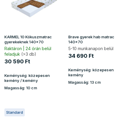
KARMEL 10 Kókuszmatrac
Brave gyerek hab matrac
gyerekeknek 140x70
140x70
Raktáron | 24 órán belül
5-10 munkanapon belül
feladjuk
(>3 db)
34 690 Ft
30 590 Ft
Keménység:
közepesen
kemény
Keménység:
közepesen
kemény / kemény
Magasság:
13 cm
Magasság:
10 cm
Standard