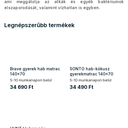
ami meggátolja az atkák és egyéb baktériumok
elszaporodását, valamint vízhatlan is egyben.
Legnépszerűbb termékek
Brave gyerek hab matrac
SONTO hab-kókusz
140x70
gyerekmatrac 140x70
5-10 munkanapon belül
5-10 munkanapon belül
34 690 Ft
34 490 Ft