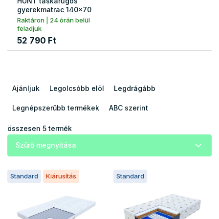
HUNT táskarugós
gyerekmatrac 140x70
Raktáron | 24 órán belül
feladjuk
52 790 Ft
T
e
Ajánljuk
Legolcsóbb elöl
Legdrágább
r
m
Legnépszerűbb termékek
ABC szerint
é
k
összesen
5
termék
e
Szűrő megnyitása
k
r
T
e
Standard
Kiárusítás
Standard
e
n
r
d
m
e
é
z