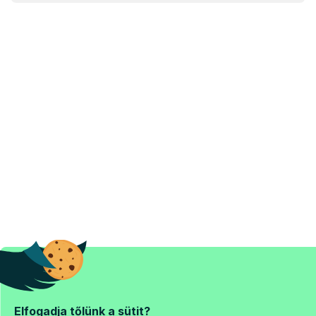
Elfogadja tőlünk a sütit?