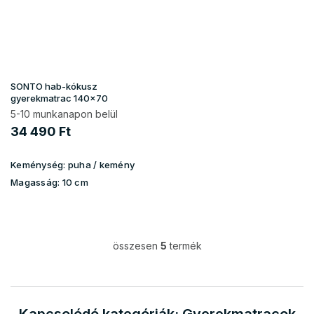
SONTO hab-kókusz
gyerekmatrac 140x70
5-10 munkanapon belül
34 490 Ft
Keménység:
puha / kemény
Magasság:
10 cm
összesen
5
termék
L
i
s
t
a