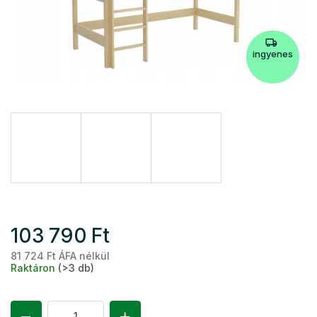
ingyenes
103 790 Ft
81 724 Ft ÁFA nélkül
Eg
Raktáron
(>3 db)