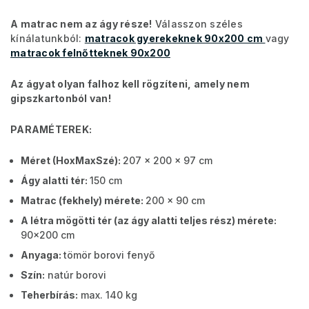
A matrac nem az ágy része!
Válasszon széles
kínálatunkból:
matracok gyerekeknek 90x200 cm
vagy
matracok felnőtteknek 90x200
Az ágyat olyan falhoz kell rögzíteni, amely nem
gipszkartonból van!
PARAMÉTEREK:
Méret (HoxMaxSzé):
207 x 200 x 97 cm
Ágy alatti tér:
150 cm
Matrac (fekhely) mérete:
200 x 90 cm
A létra mögötti tér (az ágy alatti teljes rész) mérete:
90x200 cm
Anyaga:
tömör borovi fenyő
Szín:
natúr borovi
Teherbírás:
max. 140 kg