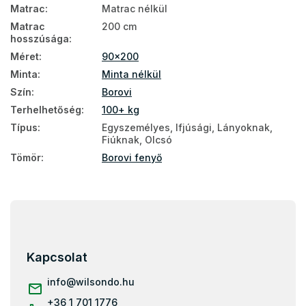
Matrac
:
Matrac nélkül
Matrac
200 cm
hosszúsága
:
Méret
:
90x200
Minta
:
Minta nélkül
Szín
:
Borovi
Terhelhetőség
:
100+ kg
Típus
:
Egyszemélyes, Ifjúsági, Lányoknak,
Fiúknak, Olcsó
Tömör
:
Borovi fenyő
L
á
b
l
Kapcsolat
é
c
info
@
wilsondo.hu
+36 1 701 1776