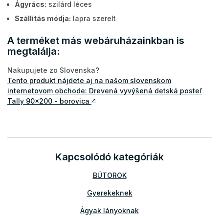
Ágyrács:
szilárd léces
Szállítás módja:
lapra szerelt
A terméket más webáruházainkban is
megtalálja:
Nakupujete zo Slovenska?
Tento produkt nájdete aj na našom slovenskom
internetovom obchode: Drevená vyvýšená detská posteľ
Tally 90x200 - borovica
↗
Kapcsolódó kategóriák
BÚTOROK
Gyerekeknek
Ágyak lányoknak