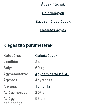
Ágyak fiúknak
Galériaágyak
Egyszemélyes ágyak
Emeletes ágyak
Gyerekágyak
Kiegészítő paraméterek
Fa ágyak
Kategória
:
Galériaágyak
Gyerekszoba bútor
Jótállás
:
24
Ágyak
Súly
:
60 kg
Gyerekágyak és babaágyak
Ágyneműtartó
:
Ágyneműtartó nélkül
Ágyrács
:
Ágyráccsal
Emeletes ágyak 200x90
Anyaga
:
Tömör fa
Az ágy hossza
:
207 cm
Az ágy
97 cm
szélessége
: