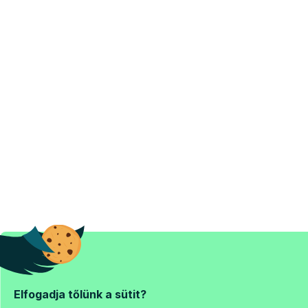
Elfogadja tőlünk a sütit?