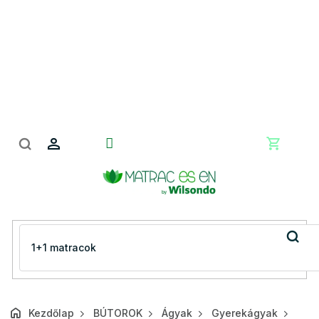
Ugrás
a
fő
tartalomhoz
Kosár
Kezdőlap
BÚTOROK
Ágyak
Gyerekágyak