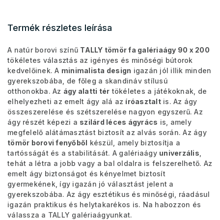
Termék részletes leírása
A natúr borovi színű
TALLY tömör fa galériaágy 90 x 200
tökéletes választás az igényes és minőségi bútorok
kedvelőinek. A
minimalista design
igazán jól illik minden
gyerekszobába, de főleg a skandináv stílusú
otthonokba. Az
ágy alatti tér
tökéletes a játékoknak, de
elhelyezheti az emelt ágy alá az
íróasztalt
is. Az ágy
összeszerelése és szétszerelése nagyon egyszerű. Az
ágy részét képezi a
szilárd léces ágyrács
is, amely
megfelelő alátámasztást biztosít az alvás során. Az ágy
tömör borovi fenyőből
készül, amely biztosítja a
tartósságát és a stabilitását. A galériaágy
univerzális
,
tehát a létra a jobb vagy a bal oldalra is felszerelhető. Az
emelt ágy biztonságot és kényelmet biztosít
gyermekének, így igazán jó választást jelent a
gyerekszobába. Az ágy esztétikus és minőségi, ráadásul
igazán praktikus és helytakarékos is. Na habozzon és
válassza a TALLY galériaágyunkat.