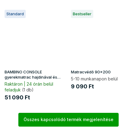
Standard
Bestseller
BAMBINO CONSOLE
Matracvédõ 90x200
gyerekmatrac hajdinával és
5-10 munkanapon belül
kókusszal 90x200 - premium
Raktáron | 24 órán belül
9 090 Ft
Jersey
feladjuk
(1 db)
51 090 Ft
Összes kapcsolódó termék megjelenítése