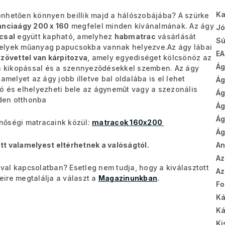
Ka
önhetően könnyen beillik majd a hálószobájába? A szürke
anciaágy
200 x 160
megfelel minden kívánalmának.
Az ágy
Jó
csal
együtt kapható, amelyhez
habmatrac
vásárlását
Sú
 amelyek műanyag papucsokba vannak helyezve.
Az ágy lábai
EA
zövettel van kárpitozva
, amely egyediséget kölcsönöz az
Ág
ó a kikopással és a szennyeződésekkel szemben. Az ágy
amelyet az ágy jobb illetve bal oldalába is el lehet
Ág
 és elhelyezheti bele az ágyneműt vagy a szezonális
Ág
nden otthonba
Ág
Ág
nőségi matracaink közül:
matracok 160x200
Ág
tt valamelyest eltérhetnek a valóságtól.
A
Az
al kapcsolatban? Esetleg nem tudja, hogy a kiválasztott
Az
ire megtalálja a választ a
Magazinunkban
.
Fo
Ká
Ká
Ki