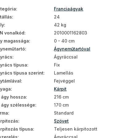
tegória
:
Franciaágyak
tállás
:
24
ly
:
42 kg
N vonalkód
:
2010001162803
y magassága
:
0 - 40 cm
yneműtartó
:
Ágyneműtartóval
yrács
:
Ágyráccsal
yrács típusa
:
Fix
yrács típusa szerint
:
Lamellás
ytámlával
:
Fejvéggel
nyaga
:
Kárpit
 ágy hossza
:
216 cm
 ágy szélessége
:
170 cm
rma
:
Standard
rpitozás
:
Szövet
rpitozás típusa
:
Teljesen kárpitozott
szerelés
:
Ágyráccsal