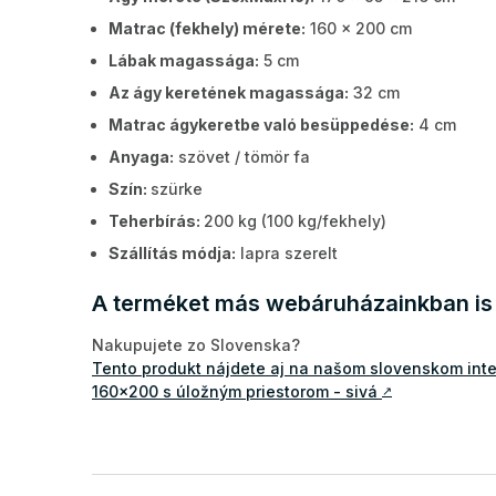
Matrac (fekhely) mérete:
160 x 200 cm
Lábak magassága:
5 cm
Az ágy keretének magassága:
32 cm
Matrac ágykeretbe való besüppedése:
4 cm
Anyaga:
szövet / tömör fa
Szín:
szürke
Teherbírás:
200 kg (100 kg/fekhely)
Szállítás módja:
lapra szerelt
A terméket más webáruházainkban is 
Nakupujete zo Slovenska?
Tento produkt nájdete aj na našom slovenskom int
160x200 s úložným priestorom - sivá
↗