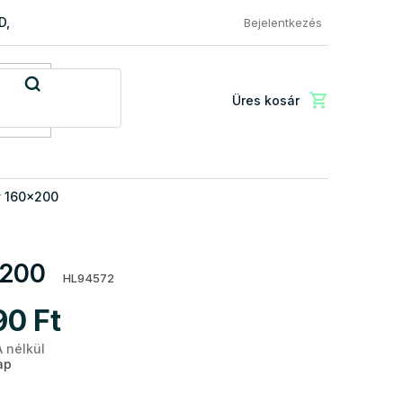
RD, PREMIUM a EXCLUSIVE
Reklamácio és áru visszaküldése
Bejelentkezés
Üres kosár
Kosár
y 160x200
x200
HL94572
90 Ft
A nélkül
Egységár:
ap