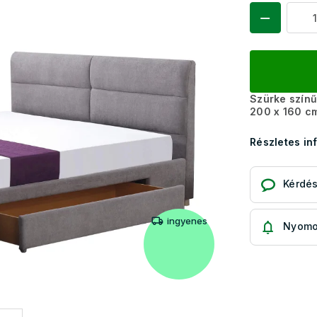
Szürke színű
200 x 160 c
Részletes in
Kérdé
ingyenes
Nyomo