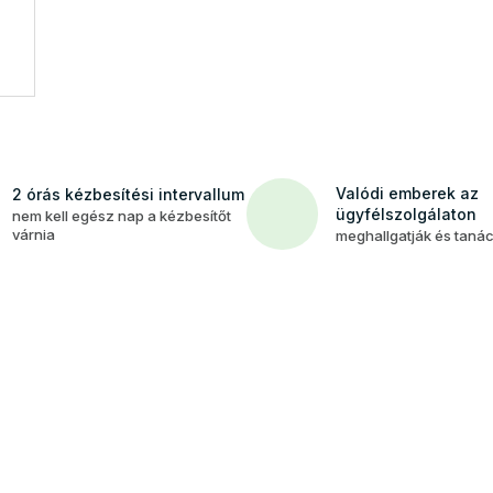
Valódi emberek az
2 órás kézbesítési intervallum
ügyfélszolgálaton
nem kell egész nap a kézbesítőt
várnia
meghallgatják és taná