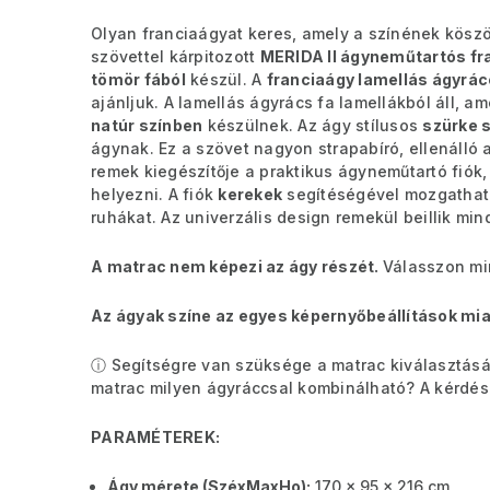
Olyan franciaágyat keres, amely a színének kösz
szövettel kárpitozott
MERIDA II ágyneműtartós fr
tömör fából
készül. A
franciaágy lamellás ágyrác
ajánljuk. A lamellás ágyrács fa lamellákból áll,
natúr színben
készülnek. Az ágy stílusos
szürke s
ágynak. Ez a szövet nagyon strapabíró, ellenáll
remek kiegészítője a praktikus ágyneműtartó fiók, 
helyezni. A fiók
kerekek
segítéségével mozgatható
ruhákat. Az univerzális design remekül beillik mi
A matrac nem képezi az ágy részét.
Válasszon mi
Az ágyak színe az egyes képernyőbeállítások mia
ⓘ Segítségre van szüksége a matrac kiválasztásáv
matrac milyen ágyráccsal kombinálható? A kérdése
PARAMÉTEREK:
Ágy mérete (SzéxMaxHo):
170 x 95 x 216 cm