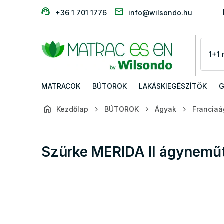
Ugrás
+36 1 701 1776
info@wilsondo.hu
a
fő
tartalomhoz
MATRACOK
BÚTOROK
LAKÁSKIEGÉSZÍTŐK
G
Kezdőlap
BÚTOROK
Ágyak
Francia
Szürke MERIDA II ágyneműt