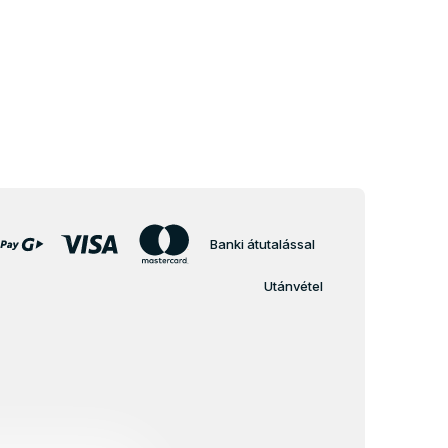
Banki átutalással
Utánvétel