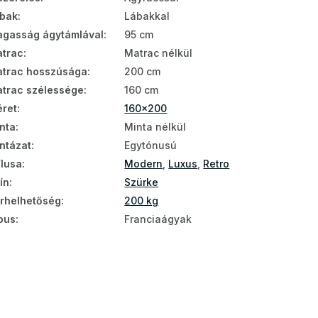
bak
:
Lábakkal
gasság ágytámlával
:
95 cm
trac
:
Matrac nélkül
trac hosszúsága
:
200 cm
trac szélessége
:
160 cm
ret
:
160x200
nta
:
Minta nélkül
ntázat
:
Egytónusú
ílusa
:
Modern
,
Luxus
,
Retro
ín
:
Szürke
rhelhetőség
:
200 kg
pus
:
Franciaágyak