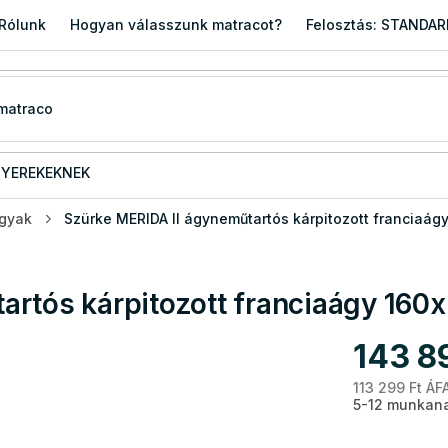
Rólunk
Hogyan válasszunk matracot?
Felosztás: STANDA
YEREKEKNEK
ágyak
Szürke MERIDA II ágyneműtartós kárpitozott franciaág
artós kárpitozott franciaágy 160
143 8
113 299 Ft ÁF
5-12 munkan