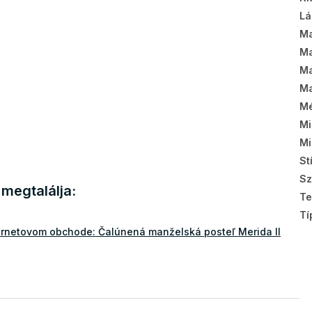
Lá
Ma
Ma
Ma
Ma
Mé
Mi
Mi
St
Sz
megtalálja:
Te
Tí
ernetovom obchode: Čalúnená manželská posteľ Merida II