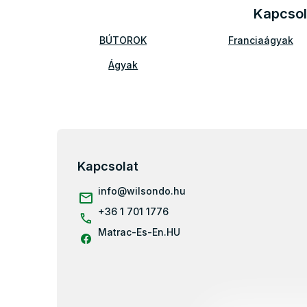
Kapcsol
BÚTOROK
Franciaágyak
Ágyak
Kárpitozott ágyak 160x200
L
á
b
Kapcsolat
l
info
@
wilsondo.hu
é
c
+36 1 701 1776
Matrac-Es-En.HU