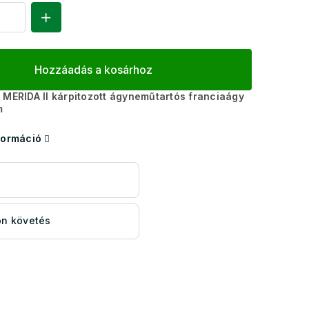
Hozzáadás a kosárhoz
 MERIDA II kárpitozott ágyneműtartós franciaágy
m
formáció
s
n követés