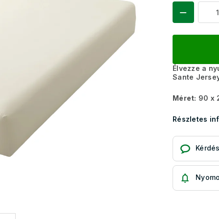
Élvezze a ny
Sante Jerse
Méret:
90 x 
Részletes in
Kérdé
Nyomo