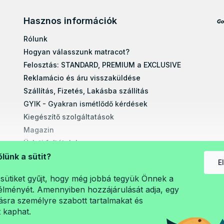
Hasznos információk
Rólunk
Hogyan válasszunk matracot?
Felosztás: STANDARD, PREMIUM a EXCLUSIVE
Reklamácio és áru visszaküldése
Szállítás, Fizetés, Lakásba szállítás
GYIK - Gyakran ismétlődő kérdések
Kiegészítő szolgáltatások
Magazin
Üzleti feltételek
Egyéb tudnivalók
őlünk a sütit?
E
Egyedi méretre gyártott matracok
sütiket gyűjt, hogy még jobbá tegyük Önnek a
Szerelési útmutatók
lményét. Amennyiben hozzájárulását adja, egy
A személyes adatok védelme (GDPR)
sra személyre szabott tartalmakat és
t kaphat.