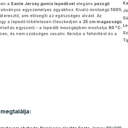
Ka
ben a
Sante Jersey gumis lepedővel
elegáns
pezsgő
szabványos egyszemélyes ágyakhoz. Kiváló minőségű
100%
Jó
áteresztő, ami elősegíti az egészséges alvást. Az
Sú
hogy a lepedő tökéletesen illeszkedjen a
25 cm magasságú
Le
bantartás egyszerű – a lepedőt mosógépben moshatja
60 °C
-
Sz
ben, és nem szükséges vasalni. Kerülje a fehérítést és a
Tí
megtalálja: