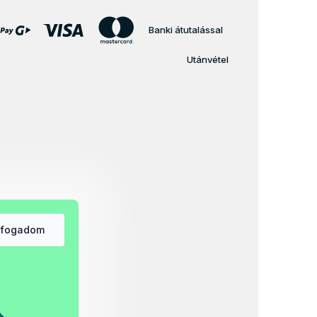
Banki átutalással
Utánvétel
lfogadom