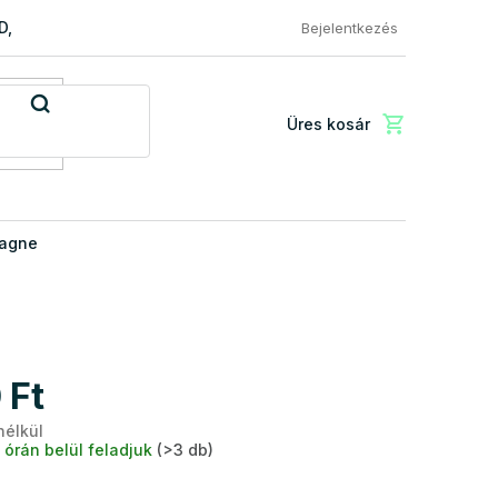
RD, PREMIUM a EXCLUSIVE
Reklamácio és áru visszaküldése
Bejelentkezés
Üres kosár
Kosár
pagne
 Ft
nélkül
Egységár:
 órán belül feladjuk
(>3 db)