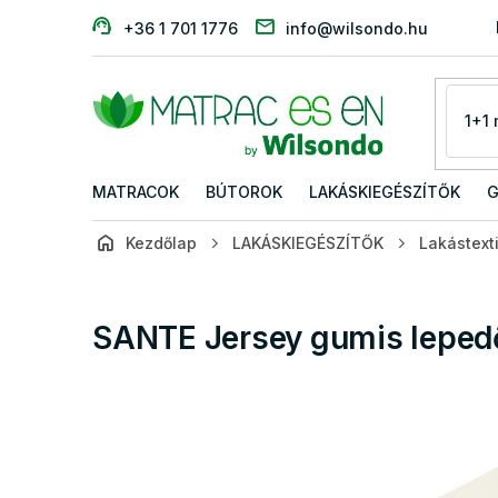
Ugrás
+36 1 701 1776
info@wilsondo.hu
a
fő
tartalomhoz
MATRACOK
BÚTOROK
LAKÁSKIEGÉSZÍTŐK
G
Kezdőlap
LAKÁSKIEGÉSZÍTŐK
Lakástexti
SANTE Jersey gumis lepe