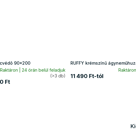
cvédõ 90x200
RUFFY krémszínű ágyneműhuz
Raktáron | 24 órán belül feladjuk
Raktáro
11 490 Ft-tól
(>3 db)
0 Ft
K