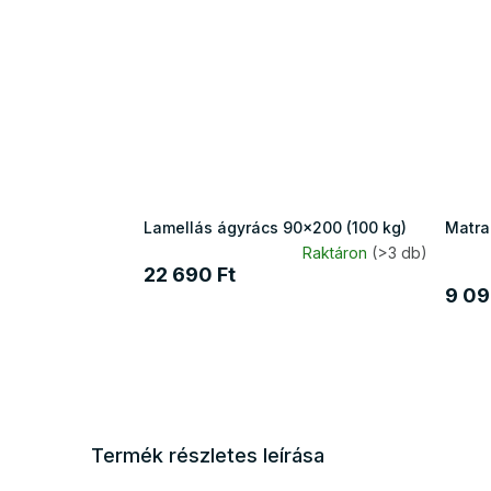
Lamellás ágyrács 90x200 (100 kg)
Matra
Raktáron
(>3 db)
22 690 Ft
9 09
Termék részletes leírása