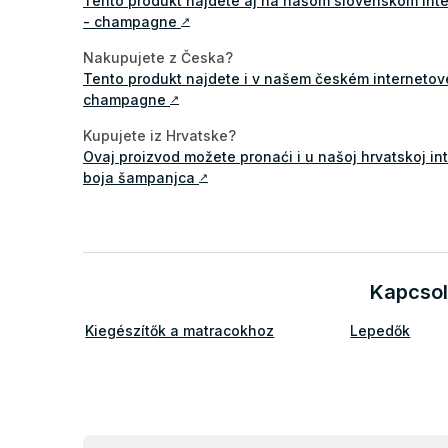
Tento produkt nájdete aj na našom slovenskom int
- champagne
↗
Nakupujete z Česka?
Tento produkt najdete i v našem českém interneto
champagne
↗
Kupujete iz Hrvatske?
Ovaj proizvod možete pronaći i u našoj hrvatskoj in
boja šampanjca
↗
Kapcsol
Kiegészítők a matracokhoz
Lepedők
L