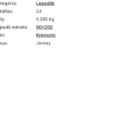
tegória
:
Lepedők
tállás
:
24
ly
:
0.585 kg
pedő mérete
:
90x200
ín
:
Krémszín
pus
:
Jersey