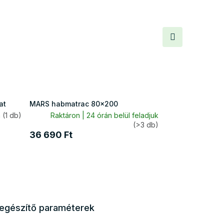
Következő
termék
at
MARS habmatrac 80x200
n
(1 db)
Raktáron | 24 órán belül feladjuk
(>3 db)
36 690 Ft
iegészítő paraméterek