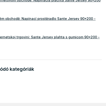
ernetovom obchode: Napínacia plachta Sante Jersey 90x200
vém obchodě: Napínací prostěradlo Sante Jersey 90x200 -
ternetskoj trgovini: Sante Jersey plahta s gumicom 90x200 -
ódó kategóriák