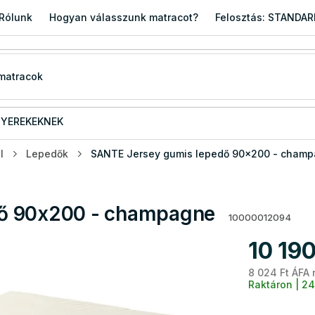
Rólunk
Hogyan válasszunk matracot?
Felosztás: STANDA
YEREKEKNEK
l
Lepedők
SANTE Jersey gumis lepedő 90x200 - cham
dő 90x200 - champagne
10000012094
10 190
8 024 Ft ÁFA 
Raktáron | 24