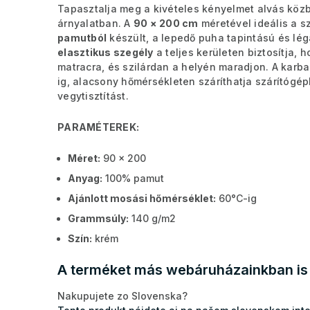
Tapasztalja meg a kivételes kényelmet alvás köz
árnyalatban. A
90 × 200 cm
méretével ideális a 
pamutból
készült, a lepedő puha tapintású és lég
elasztikus szegély
a teljes kerületen biztosítja, 
matracra, és szilárdan a helyén maradjon. A kar
ig, alacsony hőmérsékleten száríthatja szárítógép
vegytisztítást.
PARAMÉTEREK:
Méret:
90 x 200
Anyag:
100% pamut
Ajánlott mosási hőmérséklet:
60°C-ig
Grammsúly:
140 g/m2
Szín:
krém
A terméket más webáruházainkban is 
Nakupujete zo Slovenska?