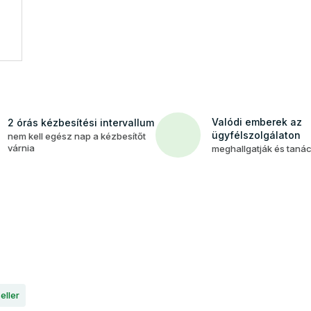
Valódi emberek az
2 órás kézbesítési intervallum
ügyfélszolgálaton
nem kell egész nap a kézbesítőt
várnia
meghallgatják és taná
eller