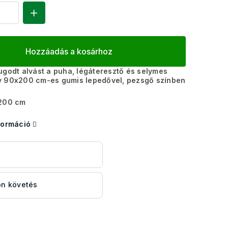
Hozzáadás a kosárhoz
ugodt alvást a puha, légáteresztő és selymes
y 90x200 cm-es gumis lepedővel, pezsgő színben
200 cm
formáció
s
n követés