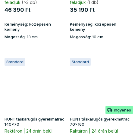
feladjuk
(>3 db)
feladjuk
(1 db)
46 390 Ft
35 190 Ft
Keménység:
közepesen
Keménység:
közepesen
kemény
kemény
Magasság:
13 cm
Magasság:
10 cm
Standard
Standard
ingyenes
HUNT táskarugós gyerekmatrac
HUNT táskarugós gyerekmatrac
140x70
70x160
Raktáron | 24 órán belül
Raktáron | 24 órán belül