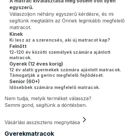
A matrac kiválasztása még sosem volt ilyen
egyszerű.
Válaszoljon néhány egyszerű kérdésre, és mi
segítünk megtalálni az Önnek leginkább megfelelő
matracot.
Kinek
Ki lesz az a szerencsés, aki új matracot kap?
Felnőtt
12–120 év közötti személyek számára ajánlott
matracok.
Gyerek (12 éves korig)
12 év alatti gyermekek számára ajánlott matracok.
Támogatják a gerinc megfelelő fejlődését.
Senior (60+)
Idősebbek számára megfelelő matracok.
Nem tudja, melyik terméket válassza?
Semmi gond, segítünk a döntésben.
Vásárlási asszisztens megnyitása
Gyerekmatracok