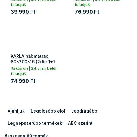
feladjuk
feladjuk
39 990 Ft
76 990 Ft
KARLA habmatrac
80x200x16 (2db) 1+1
Raktáron | 24 órán belül
feladjuk
74 990 Ft
T
e
Ajánljuk
Legolcsóbb elöl
Legdrágább
r
m
Legnépszerűbb termékek
ABC szerint
é
k
összesen
89
termék