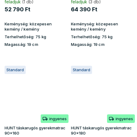
feladjuk
(1 db)
feladjuk
(3 db)
52 790 Ft
64 390 Ft
Keménység:
közepesen
Keménység:
közepesen
kemény / kemény
kemény / kemény
Terhelhetőség:
75 kg
Terhelhetőség:
75 kg
Magasság:
19 cm
Magasság:
19 cm
Standard
Standard
ingyenes
ingyenes
HUNT táskarugós gyerekmatrac
HUNT táskarugós gyerekmatrac
90x160
90x180