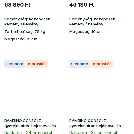
68 890 Ft
46 190 Ft
Keménység:
közepesen
Keménység:
közepesen
kemény / kemény
kemény / kemény
Terhelhetőség:
75 kg
Magasság:
10 cm
Magasság:
19 cm
Standard
Kiárusítás
Standard
Kiárusítás
BAMBINO CONSOLE
BAMBINO CONSOLE
gyerekmatrac hajdinával és
gyerekmatrac hajdinával és
kókusszal 140x70
kókusszal 90x190
Raktáron | 24 órán belül
Raktáron | 24 órán belül