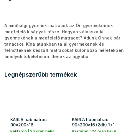
A minőségi gyermek matracok az Ön gyermekeinek
megfelelő kiságyak része. Hogyan válassza ki
gyermekének a megfelelő matracot? Adunk Önnek pár
tanácsot. Kínálatunkban talál gyermekenek és
felnőtteknek készült matracokat különböző méretekben
amelyek tökéletesen illenek az ágyába.
Legnépszerűbb termékek
KARLA habmatrac
KARLA habmatrac
90x200x16
90x200x16 (2db) 1+1
Raktáron | 24 órán belül
Raktáron | 24 órán belül