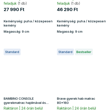
feladjuk
(1 db)
feladjuk
(1 db)
27 990 Ft
46 290 Ft
Keménység:
puha / közepesen
Keménység:
puha / közepesen
kemény
kemény
Magasság:
9 cm
Magasság:
9 cm
Standard
Standard
Bestseller
BAMBINO CONSOLE
Brave gyerek hab matrac
gyerekmatrac hajdinával és
80x160
kókusszal 90x200 - premium
Raktáron | 24 órán belül
Raktáron | 24 órán belül