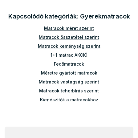
r
á
Kapcsolódó kategóriák: Gyerekmatracok
n
y
í
Matracok méret szerint
t
Matracok összetétel szerint
á
s
Matracok keménység szerint
e
1+1 matrac AKCIÓ
l
e
Fedőmatracok
m
Méretre gyártott matracok
e
i
Matracok vastagság szerint
Matracok teherbírás szerint
Kiegészítők a matracokhoz
Atipikus matracok
Egyéb matracok
L
90x40
á