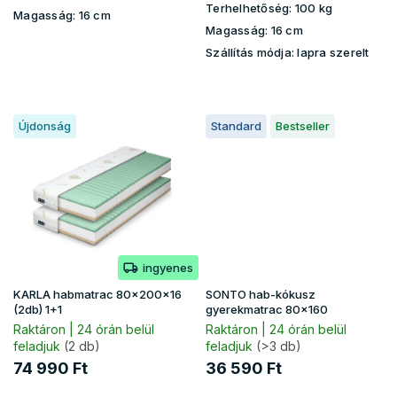
Terhelhetőség:
100 kg
Magasság:
16 cm
Magasság:
16 cm
Szállítás módja: lapra szerelt
Újdonság
Standard
Bestseller
ingyenes
KARLA habmatrac 80x200x16
SONTO hab-kókusz
(2db) 1+1
gyerekmatrac 80x160
Raktáron | 24 órán belül
Raktáron | 24 órán belül
feladjuk
(2 db)
feladjuk
(>3 db)
74 990 Ft
36 590 Ft