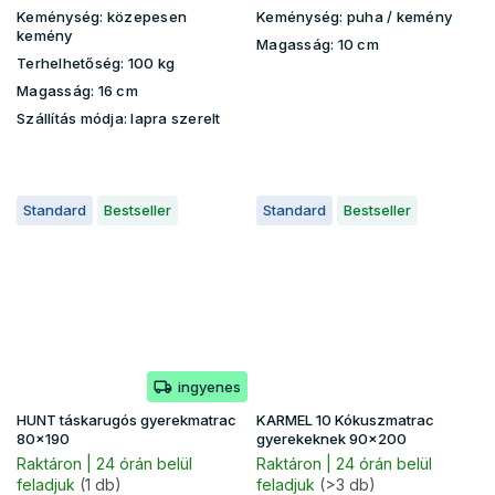
Keménység:
közepesen
Keménység:
puha / kemény
kemény
Magasság:
10 cm
Terhelhetőség:
100 kg
Magasság:
16 cm
Szállítás módja:
lapra szerelt
Standard
Bestseller
Standard
Bestseller
ingyenes
HUNT táskarugós gyerekmatrac
KARMEL 10 Kókuszmatrac
80x190
gyerekeknek 90x200
Raktáron | 24 órán belül
Raktáron | 24 órán belül
feladjuk
(1 db)
feladjuk
(>3 db)