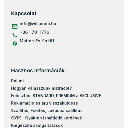
80x200
b
90x200
l
Kapcsolat
é
100x200
c
info
@
wilsondo.hu
Olcsó matrac 90x180
+36 1 701 1776
Babaágy matrac
Matrac-Es-En.HU
140x70
160x70
Olcsó matrac 80x160
Olcsó matrac 80x180
Hasznos információk
Olcsó matrac 80x190
Rólunk
Olcsó matrac 90x190
Hogyan válasszunk matracot?
170x80
Felosztás: STANDARD, PREMIUM a EXCLUSIVE
120x70
Reklamácio és áru visszaküldése
Olcsó matrac 80x140
Szállítás, Fizetés, Lakásba szállítás
160x90
GYIK - Gyakran ismétlődő kérdések
Kiegészítő szolgáltatások
184x80