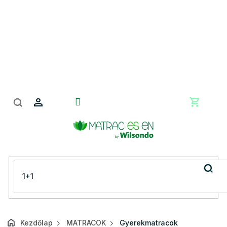
Ugrás
a
fő
tartalomhoz
Kosár
Kezdőlap
MATRACOK
Gyerekmatracok