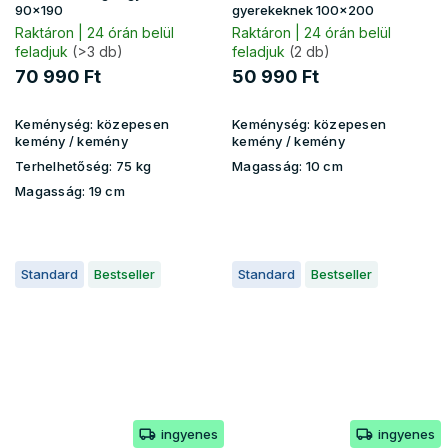
90x190
gyerekeknek 100x200
Raktáron | 24 órán belül
Raktáron | 24 órán belül
feladjuk
(>3 db)
feladjuk
(2 db)
70 990 Ft
50 990 Ft
Keménység:
közepesen
Keménység:
közepesen
kemény / kemény
kemény / kemény
Terhelhetőség:
75 kg
Magasság:
10 cm
Magasság:
19 cm
Standard
Bestseller
Standard
Bestseller
ingyenes
ingyenes