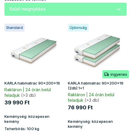
e
Szűrő megnyitása
k
r
T
e
Standard
Újdonság
e
n
r
d
m
e
é
z
k
é
e
s
k
e
ingyenes
l
i
KARLA habmatrac 90x200x16
KARLA habmatrac 90x200x16
s
(2db) 1+1
Raktáron | 24 órán belül
t
Raktáron | 24 órán belül
feladjuk
(>3 db)
feladjuk
(>3 db)
á
39 990 Ft
j
76 990 Ft
a
Keménység:
közepesen
kemény
Keménység:
közepesen
kemény
Teherbírás:
100 kg