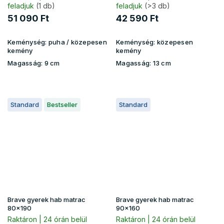
Jersey
feladjuk
(1 db)
feladjuk
(>3 db)
51 090 Ft
42 590 Ft
Keménység:
puha / közepesen
Keménység:
közepesen
kemény
kemény
Magasság:
9 cm
Magasság:
13 cm
Standard
Bestseller
Standard
Brave gyerek hab matrac
Brave gyerek hab matrac
80x190
90x160
Raktáron | 24 órán belül
Raktáron | 24 órán belül