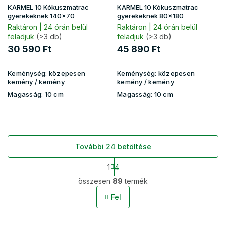
KARMEL 10 Kókuszmatrac
KARMEL 10 Kókuszmatrac
gyerekeknek 140x70
gyerekeknek 80x180
Raktáron | 24 órán belül
Raktáron | 24 órán belül
feladjuk
(>3 db)
feladjuk
(>3 db)
30 590 Ft
45 890 Ft
Keménység:
közepesen
Keménység:
közepesen
kemény / kemény
kemény / kemény
Magasság:
10 cm
Magasság:
10 cm
További 24 betöltése
L
1
4
a
L
p
összesen
89
termék
i
o
s
z
Fel
t
á
s
a
i