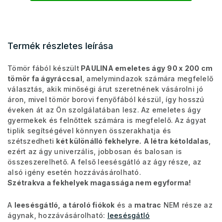
Termék részletes leírása
Tömör fából készült
PAULINA
emeletes ágy
90 x 200 cm
tömör fa ágyráccsal
, amely
mindazok számára megfelelő
választás, akik minőségi árut szeretnének vásárolni jó
áron, mivel tömör borovi fenyőfából készül, így hosszú
éveken át az Ön szolgálatában lesz. Az emeletes ágy
gyermekek és felnőttek számára is megfelelő. Az ágyat
tiplik segítségével könnyen összerakhatja és
szétszedheti
két különálló fekhelyre.
A létra kétoldalas
,
ezért az ágy univerzális, jobbosan és balosan is
összeszerelhető. A felső leesésgátló az ágy része, az
alsó igény esetén hozzávásárolható.
Szétrakva a fekhelyek magassága nem egyforma!
A
leesésgátló, a tároló fiókok
és a
matrac
NEM része az
ágynak, hozzávásárolható:
leesésgátló