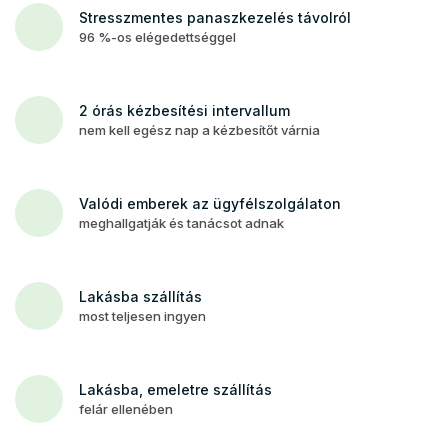
Stresszmentes panaszkezelés távolról
96 %-os elégedettséggel
2 órás kézbesítési intervallum
nem kell egész nap a kézbesítőt várnia
Valódi emberek az ügyfélszolgálaton
meghallgatják és tanácsot adnak
Lakásba szállítás
most teljesen ingyen
Lakásba, emeletre szállítás
felár ellenében