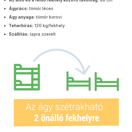
Ágyrács:
tömör léces
Ágy anyaga:
tömör borovi
Teherbírás:
120 kg/fekhely
Szállítás:
lapra szerelt