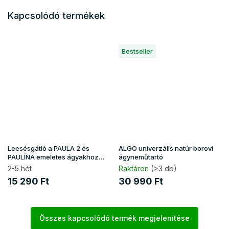
Kapcsolódó termékek
Bestseller
Leesésgátló a PAULA 2 és
ALGO univerzális natúr borovi
PAULÍNA emeletes ágyakhoz
ágyneműtartó
natúr
2-5 hét
Raktáron
(>3 db)
15 290 Ft
30 990 Ft
Összes kapcsolódó termék megjelenítése