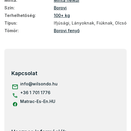
Minta
:
Minta nélkül
Szín
:
Borovi
Terhelhetőség
:
100+ kg
Típus
:
Ifjúsági, Lányoknak, Fiúknak, Olcsó
Tömör
:
Borovi fenyő
L
á
b
l
Kapcsolat
é
c
info
@
wilsondo.hu
+36 1 701 1776
Matrac-Es-En.HU