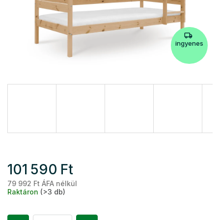
ingyenes
101 590 Ft
79 992 Ft ÁFA nélkül
Eg
Raktáron
(>3 db)