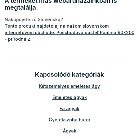
A terméket más webáruházainkban is
megtalálja:
Nakupujete zo Slovenska?
Tento produkt nájdete aj na našom slovenskom
internetovom obchode: Poschodová posteľ Paulína 90x200
- prírodná
↗
Kapcsolódó kategóriák
Kétszemélyes emeletes ágy
Emeletes ágyak
Fa ágyak
Gyerekszoba bútor
Ágyak