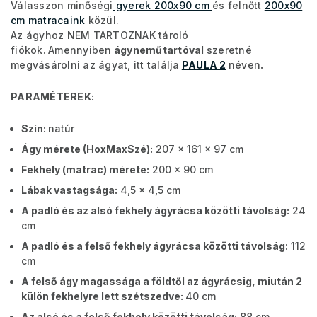
Válasszon minőségi
gyerek 200x90 cm
és felnőtt
200x90
cm matracaink
közül.
Az ágyhoz NEM TARTOZNAK tároló
fiókok.
Amennyiben
ágyneműtartóval
szeretné
megvásárolni az ágyat, itt találja
PAULA 2
néven
.
PARAMÉTEREK:
Szín:
natúr
Ágy mérete (HoxMaxSzé):
207 x 161 x 97 cm
Fekhely (matrac) mérete:
200 x 90 cm
Lábak vastagsága:
4,5 x 4,5 cm
A padló és az alsó fekhely ágyrácsa közötti távolság:
24
cm
A padló és a felső fekhely ágyrácsa közötti távolság
: 112
cm
A felső ágy magassága a földtől az ágyrácsig, miután 2
külön fekhelyre lett szétszedve:
40 cm
Az alsó és a felső fekhely közötti távolság:
88
cm