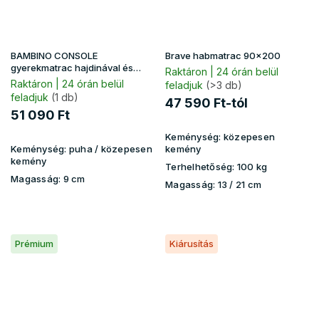
BAMBINO CONSOLE
Brave habmatrac 90x200
gyerekmatrac hajdinával és
Raktáron | 24 órán belül
kókusszal 90x200 - premium
Raktáron | 24 órán belül
feladjuk
(>3 db)
Jersey
feladjuk
(1 db)
47 590 Ft-tól
51 090 Ft
Keménység:
közepesen
Keménység:
puha / közepesen
kemény
kemény
Terhelhetőség:
100 kg
Magasság:
9 cm
Magasság:
13 / 21 cm
Prémium
Kiárusítás