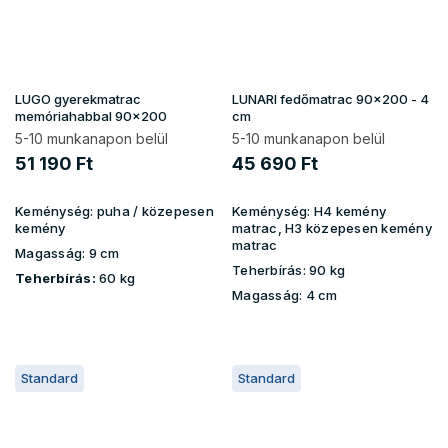
LUGO gyerekmatrac
LUNARI fedőmatrac 90x200 - 4
memóriahabbal 90x200
cm
5-10 munkanapon belül
5-10 munkanapon belül
51 190 Ft
45 690 Ft
Keménység:
puha / közepesen
Keménység:
H4 kemény
kemény
matrac, H3 közepesen kemény
matrac
Magasság:
9 cm
Teherbírás:
90 kg
Teherbírás:
60 kg
Magasság:
4 cm
Standard
Standard