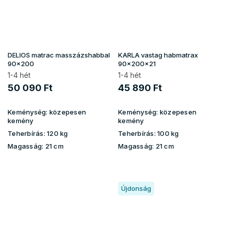
DELIOS matrac masszázshabbal
KARLA vastag habmatrax
90x200
90x200x21
1-4 hét
1-4 hét
50 090 Ft
45 890 Ft
Keménység:
közepesen
Keménység:
közepesen
kemény
kemény
Teherbírás:
120 kg
Teherbírás:
100 kg
Magasság:
21 cm
Magasság:
21 cm
Újdonság