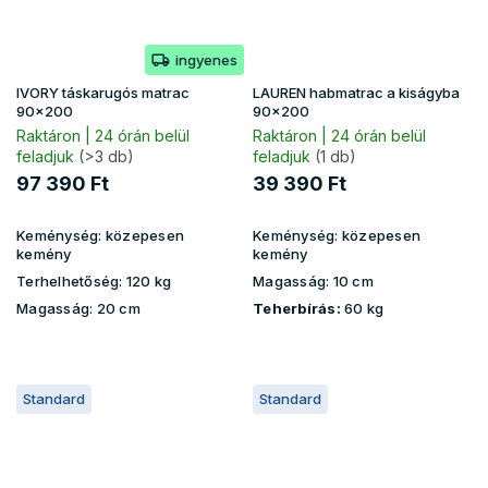
ingyenes
IVORY táskarugós matrac
LAUREN habmatrac a kiságyba
90x200
90x200
Raktáron | 24 órán belül
Raktáron | 24 órán belül
feladjuk
(>3 db)
feladjuk
(1 db)
97 390 Ft
39 390 Ft
Keménység:
közepesen
Keménység:
közepesen
kemény
kemény
Terhelhetőség:
120 kg
Magasság:
10 cm
Magasság:
20 cm
Teherbírás:
60 kg
Standard
Standard