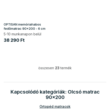
OPTISAN memóriahabos
fedőmatrac 90x200 - 6 cm
5-10 munkanapon belül
38 290 Ft
összesen
23
termék
L
i
s
t
a
Kapcsolódó kategóriák: Olcsó matrac
i
90x200
r
á
Ortopéd matracok
n