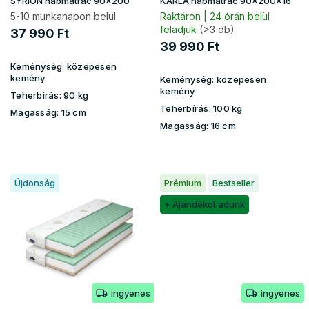
SYRION habmatrac 90x200
KARLA habmatrac 90x200x16
s
5-10 munkanapon belül
Raktáron | 24 órán belül
t
feladjuk
(>3 db)
37 990 Ft
á
39 990 Ft
j
Keménység:
közepesen
a
kemény
Keménység:
közepesen
kemény
Teherbírás:
90 kg
Teherbírás:
100 kg
Magasság:
15 cm
Magasság:
16 cm
Újdonság
Prémium
Bestseller
+ Ajándékot adunk
ingyenes
ingyenes