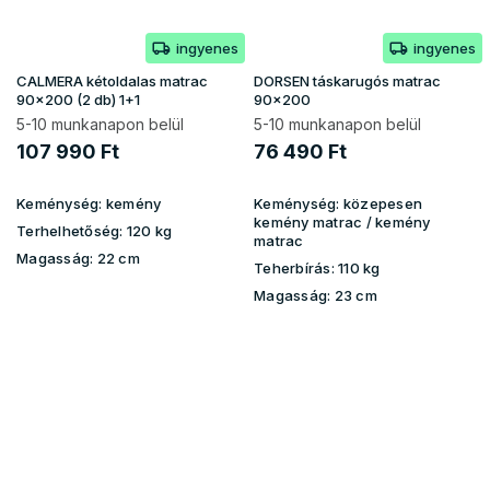
ingyenes
ingyenes
CALMERA kétoldalas matrac
DORSEN táskarugós matrac
90x200 (2 db) 1+1
90x200
5-10 munkanapon belül
5-10 munkanapon belül
107 990 Ft
76 490 Ft
Keménység:
kemény
Keménység:
közepesen
kemény matrac / kemény
Terhelhetőség:
120 kg
matrac
Magasság:
22 cm
Teherbírás:
110 kg
Magasság:
23 cm