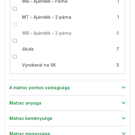
WB – Ajándék – Párna
1
MT – Ajándék – 2 párna
1
WB – Ajándék – 2 párna
0
4kids
7
Vyrobené na SK
3
A matrac pontos vastagsága
Matrac anyaga
Matrac keménysége
Matrac magassága