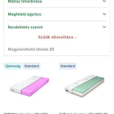
Matrac teherbírása
Megfelelő ágyrács
Rendeltetés szerint
Szűrők eltávolítása
Megjeleníthető tételek
23
T
Újdonság
Standard
Standard
e
r
m
é
k
e
k
l
i