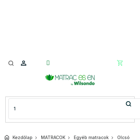
Ugrás
a
fő
tartalomhoz
Kosár
Kezdőlap
MATRACOK
Egyéb matracok
Olcsó