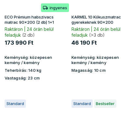
ingyenes
ECO Prémium habszivacs
KARMEL 10 Kókuszmatrac
matrac 90x200 (2 db) 1+1
gyerekeknek 90x200
Raktáron | 24 órán belül
Raktáron | 24 órán belül
feladjuk
(2 db)
feladjuk
(>3 db)
173 990 Ft
46 190 Ft
Keménység:
közepesen
Keménység:
közepesen
kemény / kemény
kemény / kemény
Teherbírás:
140 kg
Magasság:
10 cm
Vastagság:
23 cm
Standard
Standard
Bestseller