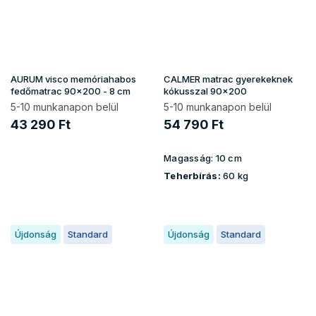
AURUM visco memóriahabos
CALMER matrac gyerekeknek
fedőmatrac 90x200 - 8 cm
kókusszal 90x200
5-10 munkanapon belül
5-10 munkanapon belül
43 290 Ft
54 790 Ft
Magasság:
10 cm
Teherbírás:
60 kg
Újdonság
Standard
Újdonság
Standard