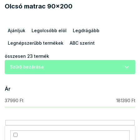
Olcsó matrac 90x200
T
e
Ajánljuk
Legolcsóbb elöl
Legdrágább
r
m
Legnépszerűbb termékek
ABC szerint
é
k
összesen
23
termék
e
Szűrő bezárása
k
r
e
Ár
n
d
37990
Ft
181390
Ft
e
z
é
s
e