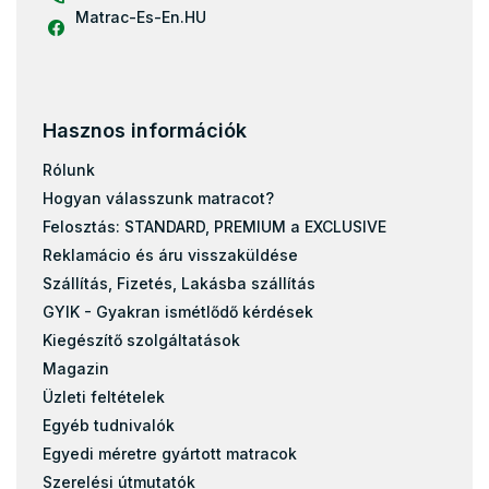
Matracok a heverőre
Matrac-Es-En.HU
Reflux matracemelő
Olcsó matrac 80x190
Olcsó matrac 80x200
Hasznos információk
Olcsó matrac 120x200
Rólunk
Olcsó matrac 100x200
Hogyan válasszunk matracot?
Olcsó matrac 140x200
Felosztás: STANDARD, PREMIUM a EXCLUSIVE
Olcsó matrac 160x200
Reklamácio és áru visszaküldése
Olcsó matrac 180x200
Szállítás, Fizetés, Lakásba szállítás
90x40
GYIK - Gyakran ismétlődő kérdések
120x60
Kiegészítő szolgáltatások
120x70
Magazin
Üzleti feltételek
Olcsó matrac 70x140
Egyéb tudnivalók
Olcsó matrac 80x140
Egyedi méretre gyártott matracok
160x70
Szerelési útmutatók