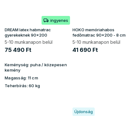
ingyenes
DREAM latex habmatrac
HOKO memóriahabos
gyerekeknek 90x200
fedőmatrac 90x200 - 8 cm
5-10 munkanapon belül
5-10 munkanapon belül
75 490 Ft
41 690 Ft
Keménység:
puha / közepesen
kemény
Magasság:
11 cm
Teherbírás:
60 kg
Újdonság