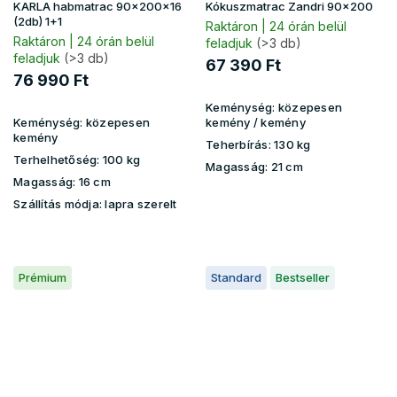
KARLA habmatrac 90x200x16
Kókuszmatrac Zandri 90x200
(2db) 1+1
Raktáron | 24 órán belül
Raktáron | 24 órán belül
feladjuk
(>3 db)
feladjuk
(>3 db)
67 390 Ft
76 990 Ft
Keménység:
közepesen
Keménység:
közepesen
kemény / kemény
kemény
Teherbírás:
130 kg
Terhelhetőség:
100 kg
Magasság:
21 cm
Magasság:
16 cm
Szállítás módja: lapra szerelt
Prémium
Standard
Bestseller