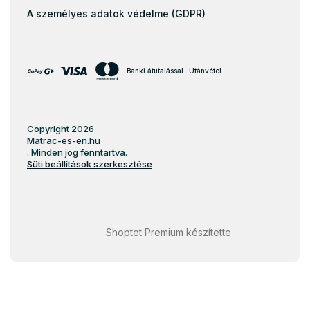
Olcsó matrac 80x160
A személyes adatok védelme (GDPR)
160x90
Olcsó matrac 80x180
Olcsó matrac 90x180
Banki átutalással
Utánvétel
184x80
Olcsó matrac 90x190
85x200
Copyright 2026
Matrac-es-en.hu
Olcsó matrac 200x200
. Minden jog fenntartva.
Süti beállítások szerkesztése
Shoptet Premium készítette