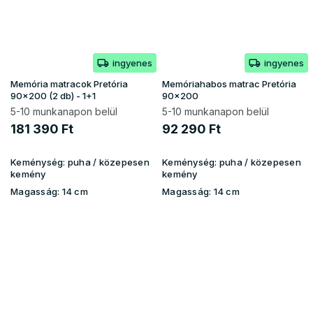
ingyenes
ingyenes
Memória matracok Pretória
Memóriahabos matrac Pretória
90x200 (2 db) - 1+1
90x200
5-10 munkanapon belül
5-10 munkanapon belül
181 390 Ft
92 290 Ft
Keménység:
puha / közepesen
Keménység:
puha / közepesen
kemény
kemény
Magasság:
14 cm
Magasság:
14 cm