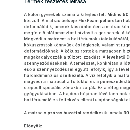
Termék részletes leírása
A külön gyerekek számára kifejlesztett
Midino 80
készült. A matrac belseje
FlexFoam poliuretán ha
deformálódik, aminek köszönhetően a matrac kén
megfelelő alátámasztást biztosít a gerincnek. A 
Megvédi a matracot a baktériumok kialakulásától,
kókuszrostok könnyűek és légiesek, valamint rug
deformációknak. A kókusz rostok a matracban bizt
megakadályozzák a túlzott izzadást. A
levehető D
szennyeződéseknek. A természet, konkrétan a lótus
eső a szennyeződéssel együtt lefolyik, így a leve
háromdimenziós szerkezetű. A víz lefolyik a matra
megvédi a matracot a foltoktól és a penészedéstől
steppelt speciális zónákba zárják. Ez a réteg me
gyógyulásában. A hajdina héjában lévő tanninok 
baktériumölő és felfekvés elleni tulajdonságokkal
A matrac
cipzáras huzattal
rendelkezik, amely
30
Előnyök: