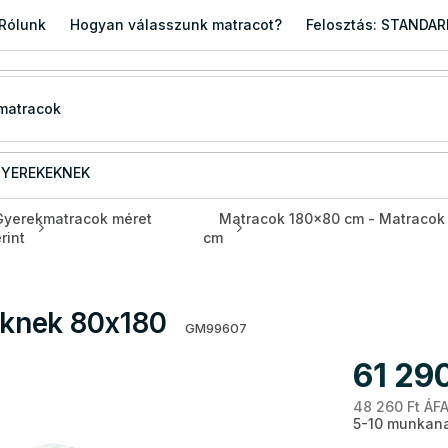
Rólunk
Hogyan válasszunk matracot?
Felosztás: STANDA
YEREKEKNEK
Gyerekmatracok méret
Matracok 180x80 cm - Matracok
rint
cm
knek 80x180
GM99607
61 290
48 260 Ft ÁFA
5-10 munkana