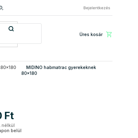
RD, PREMIUM a EXCLUSIVE
Reklamácio és áru visszaküldése
Bejelentkezés
Üres kosár
Kosár
 80x180
MIDINO habmatrac gyerekeknek
80x180
 Ft
 nélkül
Egységár:
pon belül