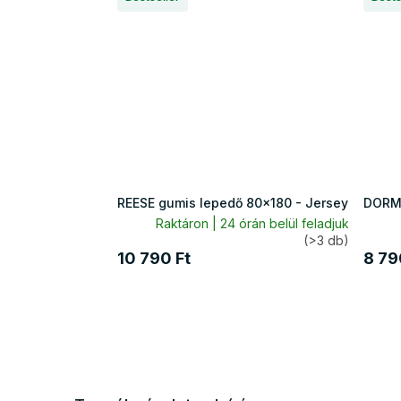
REESE gumis lepedő 80x180 - Jersey
DORME
Raktáron | 24 órán belül feladjuk
(>3 db)
10 790 Ft
8 79