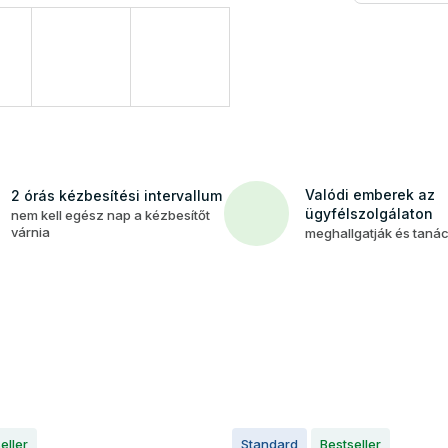
Valódi emberek az
2 órás kézbesítési intervallum
ügyfélszolgálaton
nem kell egész nap a kézbesítőt
várnia
meghallgatják és taná
eller
Standard
Bestseller