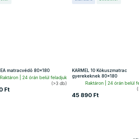
A matracvédõ 80x180
KARMEL 10 Kókuszmatrac
gyerekeknek 80x180
Raktáron | 24 órán belül feladjuk
Raktáron | 24 órán belül f
(>3 db)
0 Ft
(
45 890 Ft