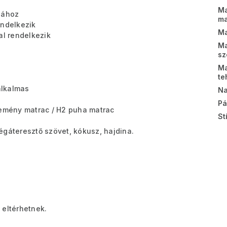
Ma
jához
m
endelkezik
Ma
al rendelkezik
Ma
sz
Ma
te
alkalmas
Na
Pá
emény matrac / H2 puha matrac
St
légáteresztő szövet, kókusz, hajdina.
 eltérhetnek.