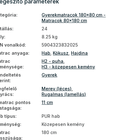
iegészítő paraméterek
tegória
:
Gyerekmatracok 180x80 cm -
Matracok 80x180 cm
tállás
:
24
ly
:
8.25 kg
N vonalkód
:
5904323832025
trac anyaga
:
Hab
,
Kókusz
,
Hajdina
trac
H2 - puha
,
eménysége
:
H3 - közepesen kemény
ndeltetés
Gyerek
erint
:
gfelelő
Merev (léces)
,
yrács
:
Rugalmas (lamellás)
matrac pontos
11 cm
stagsága
:
b típus
:
PUR hab
eménység
:
Közepesen kemény
trac
180 cm
sszúsága
: