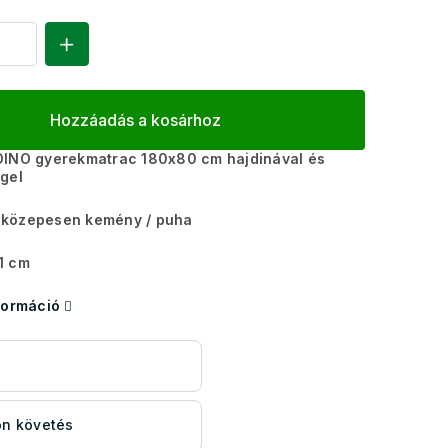
Hozzáadás a kosárhoz
DINO gyerekmatrac 180x80 cm hajdinával és
ggel
közepesen kemény / puha
1 cm
formáció
s
n követés