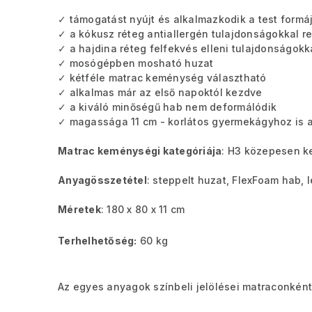
✓ támogatást nyújt és alkalmazkodik a test formá
✓ a kókusz réteg antiallergén tulajdonságokkal r
✓ a hajdina réteg felfekvés elleni tulajdonságokk
✓ mosógépben mosható huzat
✓ kétféle matrac keménység választható
✓ alkalmas már az első napoktól kezdve
✓ a kiváló minőségű hab nem deformálódik
✓ magassága 11 cm - korlátos gyermekágyhoz is 
Matrac keménységi kategóriája
: H3 közepesen k
Anyagösszetétel
: steppelt huzat, FlexFoam hab, 
Méretek
: 180 x 80 x 11 cm
Terhelhetőség:
60 kg
Az egyes anyagok színbeli jelölései matraconként