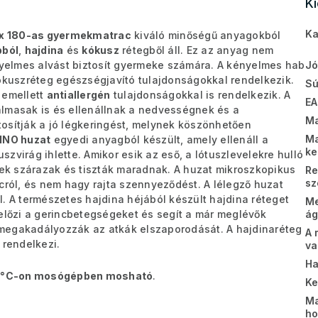
K
Ka
 x 180-as gyermekmatrac
kiváló minőségű anyagokból
bból
,
hajdina
és
kókusz
rétegből áll. Ez az anyag nem
yelmes alvást biztosít gyermeke számára. A kényelmes hab
Jó
kókuszréteg egészségjavító tulajdonságokkal rendelkezik.
Sú
 emellett
antiallergén
tulajdonságokkal is rendelkezik. A
EA
almasak is és ellenállnak a nedvességnek és a
Ma
osítják a jó légkeringést, melynek köszönhetően
Ma
INO huzat
egyedi anyagból készült, amely ellenáll a
k
zvirág ihlette. Amikor esik az eső, a lótuszlevelekre hulló
lek szárazak és tiszták maradnak. A huzat mikroszkopikus
Re
sz
cról, és nem hagy rajta szennyeződést. A lélegző huzat
. A természetes hajdina héjából készült hajdina réteget
Me
gelőzi a gerincbetegségeket és segít a már meglévők
ág
megakadályozzák az atkák elszaporodását. A hajdinaréteg
A 
 rendelkezi.
va
Ha
 °C-on mosógépben mosható
.
K
Ma
ho