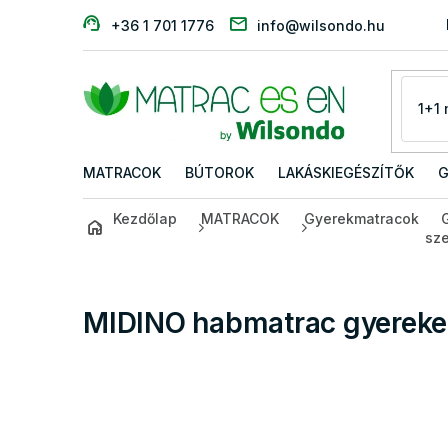
Ugrás
+36 1 701 1776
info@wilsondo.hu
a
fő
tartalomhoz
MATRACOK
BÚTOROK
LAKÁSKIEGÉSZÍTŐK
G
Kezdőlap
MATRACOK
Gyerekmatracok
sze
MIDINO habmatrac gyereke