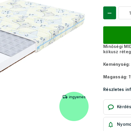
Minőségi MI
kókusz réte
Keménység:
Magasság:
1
Részletes in
ingyenes
Kérdé
Nyomo