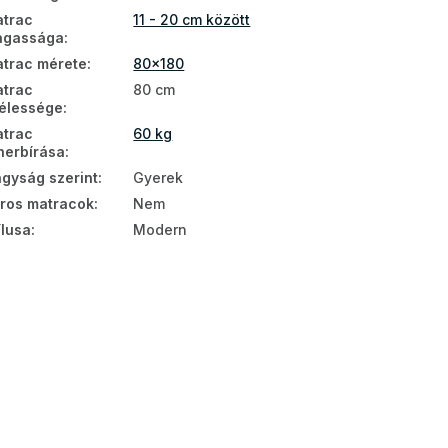
trac
11 - 20 cm között
agassága
:
trac mérete
:
80x180
trac
80 cm
élessége
:
trac
60 kg
herbírása
:
gyság szerint
:
Gyerek
ros matracok
:
Nem
ílusa
:
Modern