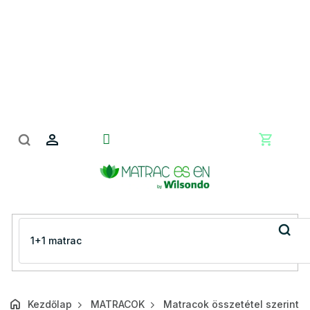
Ugrás
a
fő
tartalomhoz
Kosár
Kezdőlap
MATRACOK
Matracok összetétel szerint