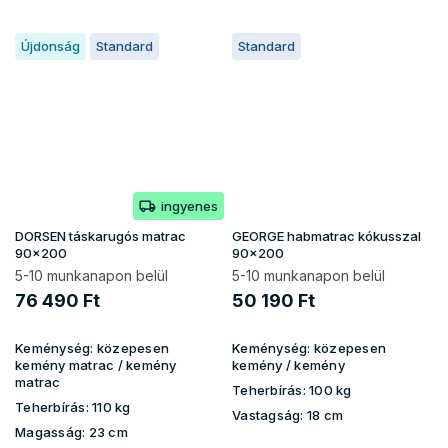
Újdonság
Standard
Standard
ingyenes
DORSEN táskarugós matrac
GEORGE habmatrac kókusszal
90x200
90x200
5-10 munkanapon belül
5-10 munkanapon belül
76 490 Ft
50 190 Ft
Keménység:
közepesen
Keménység:
közepesen
kemény matrac / kemény
kemény / kemény
matrac
Teherbírás:
100 kg
Teherbírás:
110 kg
Vastagság:
18 cm
Magasság:
23 cm