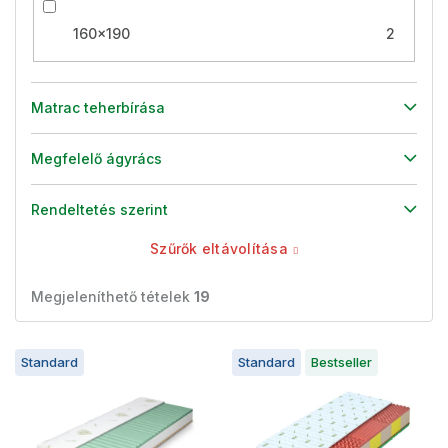
160x190
2
Matrac teherbírása
Megfelelő ágyrács
Rendeltetés szerint
Szűrők eltávolítása
Megjeleníthető tételek
19
T
Standard
Standard
Bestseller
e
r
m
é