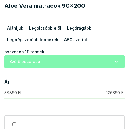
Aloe Vera matracok 90x200
T
e
Ajánljuk
Legolcsóbb elöl
Legdrágább
r
m
Legnépszerűbb termékek
ABC szerint
é
k
összesen
19
termék
e
Szűrő bezárása
k
r
e
Ár
n
d
38890
Ft
126390
Ft
e
z
é
s
e