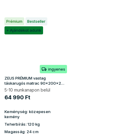
Prémium
Bestseller
+ Ajándékot adunk
ingyenes
ZEUS PRÉMIUM vastag
táskarugós matrac 90x200x24
- Aloe Vera huzat
5-10 munkanapon belül
64 990 Ft
Keménység:
közepesen
kemény
Teherbírás:
120 kg
Magasság:
24 cm