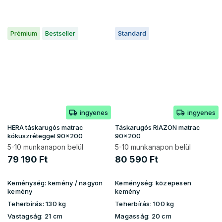
Prémium
Bestseller
Standard
ingyenes
ingyenes
HERA táskarugós matrac
Táskarugós RIAZON matrac
kókuszréteggel 90x200
90x200
5-10 munkanapon belül
5-10 munkanapon belül
79 190 Ft
80 590 Ft
Keménység:
kemény / nagyon
Keménység:
közepesen
kemény
kemény
Teherbírás:
130 kg
Teherbírás:
100 kg
Vastagság:
21 cm
Magasság:
20 cm