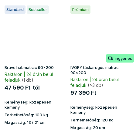
Standard
Bestseller
Prémium
ingyenes
Brave habmatrac 90x200
IVORY táskarugós matrac
90x200
Raktáron | 24 órán belül
Raktáron | 24 órán belül
feladjuk
(1 db)
feladjuk
(>3 db)
47 590 Ft-tól
97 390 Ft
Keménység:
közepesen
kemény
Keménység:
közepesen
kemény
Terhelhetőség:
100 kg
Terhelhetőség:
120 kg
Magasság:
13 / 21 cm
Magasság:
20 cm