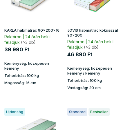
k
e
k
l
i
KARLA habmatrac 90x200x16
JOVIS habmatrac kókusszal
s
90x200
Raktáron | 24 órán belül
t
Raktáron | 24 órán belül
feladjuk
(>3 db)
feladjuk
(>3 db)
á
39 990 Ft
j
46 890 Ft
a
Keménység:
közepesen
kemény
Keménység:
közepesen
kemény / kemény
Teherbírás:
100 kg
Teherbírás:
100 kg
Magasság:
16 cm
Vastagság:
20 cm
Újdonság
Standard
Bestseller