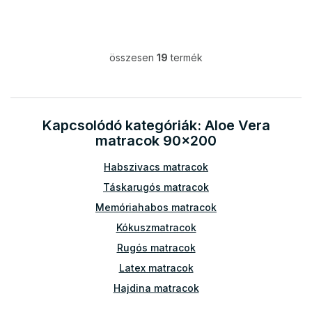
összesen
19
termék
L
i
s
t
a
Kapcsolódó kategóriák: Aloe Vera
i
matracok 90x200
r
á
Habszivacs matracok
n
y
Táskarugós matracok
í
t
Memóriahabos matracok
á
Kókuszmatracok
s
e
Rugós matracok
l
Latex matracok
e
m
Hajdina matracok
e