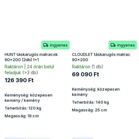
ingyenes
ingyenes
HUNT táskarugós matracok
CLOUDLET táskarugós matrac
90x200 (2db) 1+1
90x200
Raktáron | 24 órán belül
Raktáron
(1 db)
feladjuk
(>3 db)
69 090 Ft
126 390 Ft
Keménység:
közepesen
kemény
Keménység:
közepesen
kemény / kemény
Teherbírás:
140 kg
Teherbírás:
120 kg
Magasság:
25 cm
Magasság:
19 cm