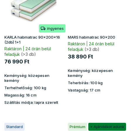
ingyenes
KARLA habmatrac 90x200x16
MARS habmatrac 90x200
(2db) 1+1
Raktáron | 24 órán belül
Raktáron | 24 órán belül
feladjuk
(>3 db)
feladjuk
(>3 db)
38 890 Ft
76 990 Ft
Keménység:
közepesen
Keménység:
közepesen
kemény
kemény
Teherbírás:
100 kg
Terhelhetőség:
100 kg
Vastagság:
17 cm
Magasság:
16 cm
Szállítás módja: lapra szerelt
Standard
Prémium
+ Ajándékot adunk