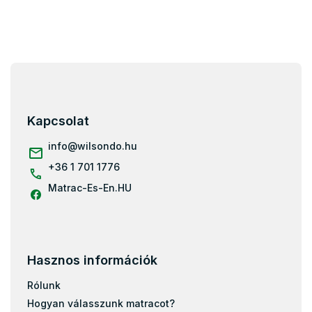
i
L
á
b
l
Kapcsolat
é
c
info
@
wilsondo.hu
+36 1 701 1776
Matrac-Es-En.HU
Hasznos információk
Rólunk
Hogyan válasszunk matracot?