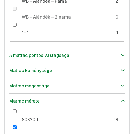
WB – Ajándék – Párna
2
WB – Ajándék – 2 párna
0
1+1
1
A matrac pontos vastagsága
Matrac keménysége
Matrac magassága
Matrac mérete
80x200
18