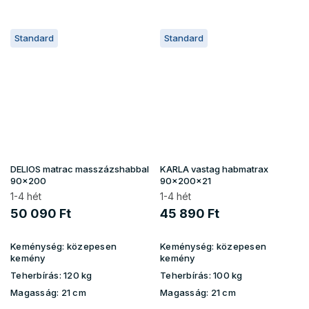
Standard
Standard
DELIOS matrac masszázshabbal
KARLA vastag habmatrax
90x200
90x200x21
1-4 hét
1-4 hét
50 090 Ft
45 890 Ft
Keménység:
közepesen
Keménység:
közepesen
kemény
kemény
Teherbírás:
120 kg
Teherbírás:
100 kg
Magasság:
21 cm
Magasság:
21 cm