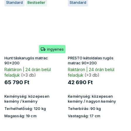
Standard
Bestseller
Standard
ingyenes
Hunt táskarugós matrac
PRESTO kétoldalas rugós
90x200
matrac 90x200
Raktáron | 24 órán belül
Raktáron | 24 órán belül
feladjuk
(>3 db)
feladjuk
(>3 db)
65 790 Ft
42 690 Ft
Keménység:
közepesen
Keménység:
közepesen
kemény / kemény
kemény / nagyon kemény
Terhelhetőség:
120 kg
Teherbírás:
90 kg
Magasság:
19 cm
Vastagság:
17 cm