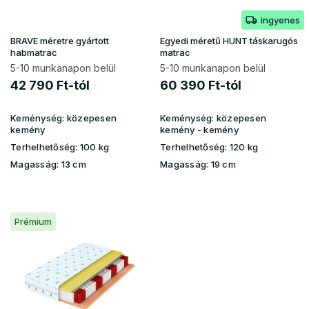
k
ingyenes
l
i
BRAVE méretre gyártott
Egyedi méretű HUNT táskarugós
s
habmatrac
matrac
t
5-10 munkanapon belül
5-10 munkanapon belül
á
42 790 Ft-tól
60 390 Ft-tól
j
a
Keménység:
közepesen
Keménység:
közepesen
kemény
kemény
- kemény
Terhelhetőség:
100 kg
Terhelhetőség:
120 kg
Magasság:
13 cm
Magasság:
19 cm
Prémium