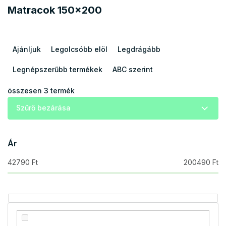
Matracok 150x200
T
e
Ajánljuk
Legolcsóbb elöl
Legdrágább
r
m
Legnépszerűbb termékek
ABC szerint
é
k
összesen
3
termék
e
Szűrő bezárása
k
r
e
Ár
n
d
42790
Ft
200490
Ft
e
z
é
s
e