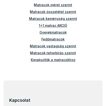
r
Matracok méret szerint
á
n
Matracok összetétel szerint
y
Matracok keménység szerint
í
t
1+1 matrac AKCIÓ
á
Gyerekmatracok
s
e
Fedőmatracok
l
Matracok vastagság szerint
e
m
Matracok teherbírás szerint
e
i
Kiegészítők a matracokhoz
Atipikus matracok
Egyéb matracok
L
Matracok 100x100
á
Matracok 100x180
b
Matracok 100x190
l
Kapcsolat
é
Matracok 110x190