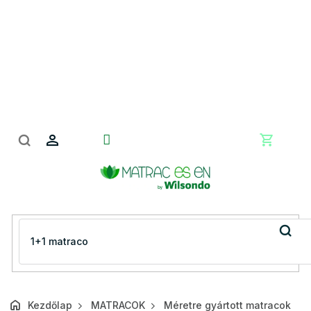
Ugrás
a
fő
tartalomhoz
Kosár
Kezdőlap
MATRACOK
Méretre gyártott matracok