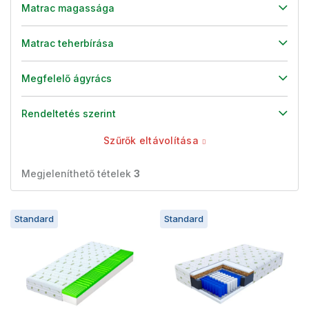
Matrac magassága
Matrac teherbírása
Megfelelő ágyrács
Rendeltetés szerint
Szűrők eltávolítása
Megjeleníthető tételek
3
T
Standard
Standard
e
r
m
é
k
e