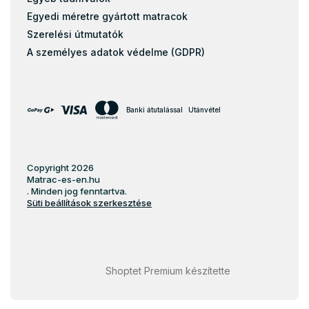
Matracok 50x200
Egyedi méretre gyártott matracok
Matracok 60x110
Szerelési útmutatók
Matracok 60x160
A személyes adatok védelme (GDPR)
Matracok 60x170
Matracok 60x180
Matracok 60x190
Banki átutalással
Utánvétel
Matracok 60x200
Matracok 70x120
Matracok 70x130
Copyright 2026
Matrac-es-en.hu
Matracok 70x150
. Minden jog fenntartva.
Süti beállítások szerkesztése
Matracok 70x160
Matracok 70x170
Matracok 70x180
Matracok 70x190
Shoptet Premium készítette
Matracok 70x200
Matracok 75x180