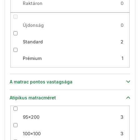
Raktáron
0
Újdonság
0
Standard
2
Prémium
1
A matrac pontos vastagsága
Atipikus matracméret
95x200
3
100x100
3