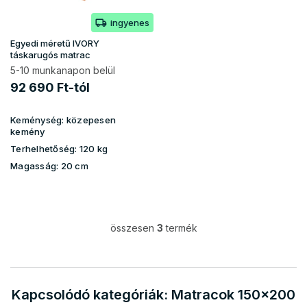
ingyenes
Egyedi méretű IVORY
táskarugós matrac
5-10 munkanapon belül
92 690 Ft-tól
Keménység:
közepesen
kemény
Terhelhetőség:
120 kg
Magasság:
20 cm
összesen
3
termék
L
i
s
t
a
Kapcsolódó kategóriák: Matracok 150x200
i