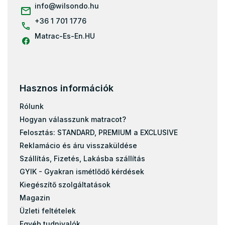
c
info
@
wilsondo.hu
Matracok 110x200
+36 1 701 1776
Matracok 120x180
Matrac-Es-En.HU
Matracok 120x190
Matracok 130x190
Matracok 130x200
Matracok 140x180
Hasznos információk
Matracok 140x190
Rólunk
Matracok 150x190
Hogyan válasszunk matracot?
Matracok 160x180
Felosztás: STANDARD, PREMIUM a EXCLUSIVE
Matracok 160x190
Reklamácio és áru visszaküldése
Matracok 160x195
Szállítás, Fizetés, Lakásba szállítás
Matracok 170x200
GYIK - Gyakran ismétlődő kérdések
Kiegészítő szolgáltatások
Matracok 190x200
Magazin
Matracok 40x80
Üzleti feltételek
Matracok 40x90
Egyéb tudnivalók