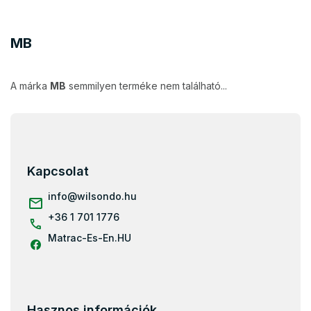
MB
A márka
MB
semmilyen terméke nem található...
L
á
b
l
Kapcsolat
é
c
info
@
wilsondo.hu
+36 1 701 1776
Matrac-Es-En.HU
Hasznos információk