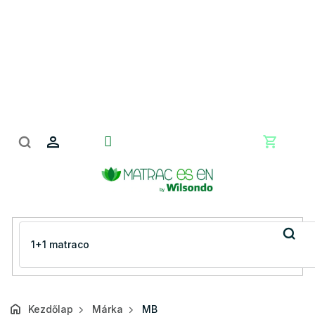
Ugrás
a
fő
tartalomhoz
Kosár
Kezdőlap
Márka
MB