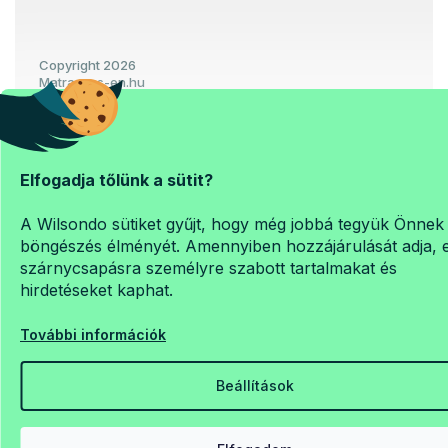
Copyright 2026
Matrac-es-en.hu
. Minden jog fenntartva.
Süti beállítások szerkesztése
Elfogadja tőlünk a sütit?
Shoptet Premium készítette
A Wilsondo sütiket gyűjt, hogy még jobbá tegyük Önnek
böngészés élményét. Amennyiben hozzájárulását adja, 
szárnycsapásra személyre szabott tartalmakat és
hirdetéseket kaphat.
További információk
Beállítások