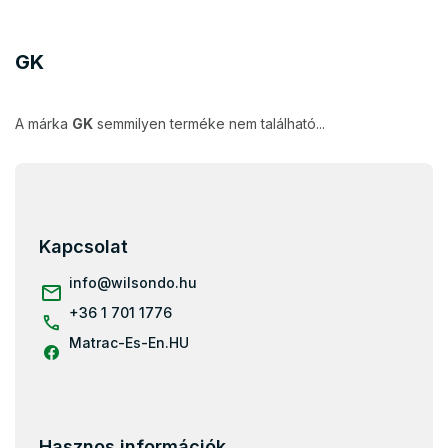
GK
A márka
GK
semmilyen terméke nem található...
L
á
b
l
Kapcsolat
é
c
info
@
wilsondo.hu
+36 1 701 1776
Matrac-Es-En.HU
Hasznos információk