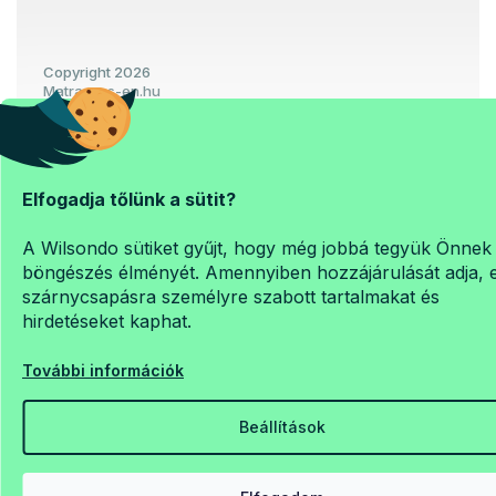
Copyright 2026
Matrac-es-en.hu
. Minden jog fenntartva.
Süti beállítások szerkesztése
Elfogadja tőlünk a sütit?
Shoptet Premium készítette
A Wilsondo sütiket gyűjt, hogy még jobbá tegyük Önnek
böngészés élményét. Amennyiben hozzájárulását adja, 
szárnycsapásra személyre szabott tartalmakat és
hirdetéseket kaphat.
További információk
Beállítások