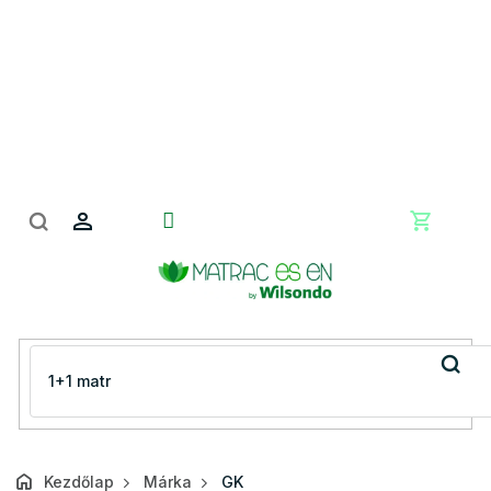
Ugrás
a
fő
tartalomhoz
Kosár
Kezdőlap
Márka
GK