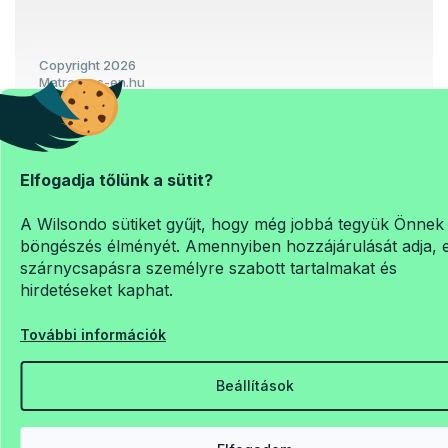
Copyright 2026
Matrac-es-en.hu
. Minden jog fenntartva.
Süti beállítások szerkesztése
Elfogadja tőlünk a sütit?
Shoptet Premium készítette
A Wilsondo sütiket gyűjt, hogy még jobbá tegyük Önnek
böngészés élményét. Amennyiben hozzájárulását adja, 
szárnycsapásra személyre szabott tartalmakat és
hirdetéseket kaphat.
További információk
Beállítások