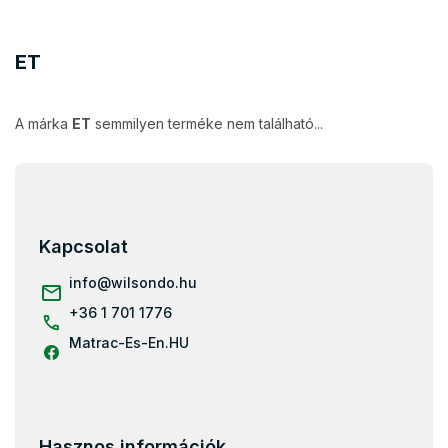
ET
A márka
ET
semmilyen terméke nem található...
L
á
b
l
Kapcsolat
é
c
info
@
wilsondo.hu
+36 1 701 1776
Matrac-Es-En.HU
Hasznos információk