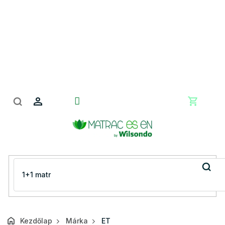
Ugrás
a
fő
tartalomhoz
Kosár
Kezdőlap
Márka
ET