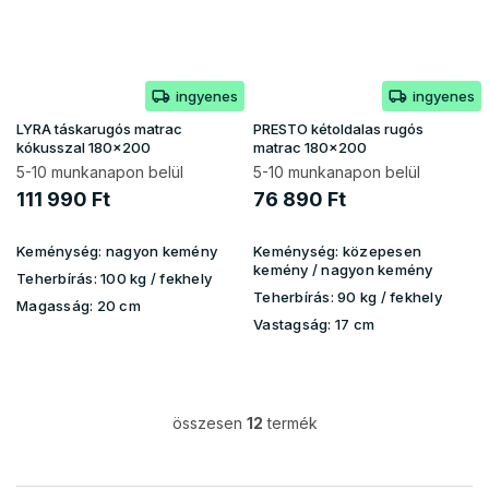
ingyenes
ingyenes
LYRA táskarugós matrac
PRESTO kétoldalas rugós
kókusszal 180x200
matrac 180x200
5-10 munkanapon belül
5-10 munkanapon belül
111 990 Ft
76 890 Ft
Keménység:
nagyon kemény
Keménység:
közepesen
kemény / nagyon kemény
Teherbírás:
100 kg / fekhely
Teherbírás:
90 kg / fekhely
Magasság:
20 cm
Vastagság:
17 cm
összesen
12
termék
L
i
s