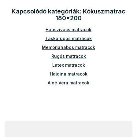
t
a
Kapcsolódó kategóriák: Kókuszmatrac
i
180x200
r
á
Habszivacs matracok
n
y
Táskarugós matracok
í
t
Memóriahabos matracok
á
Rugós matracok
s
e
Latex matracok
l
Hajdina matracok
e
m
Aloe Vera matracok
e
i
L
á