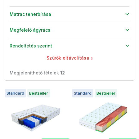
Matrac teherbírása
Megfelelő ágyrács
Rendeltetés szerint
Szűrők eltávolítása
Megjeleníthető tételek
12
T
Standard
Bestseller
Standard
Bestseller
e
r
m
é
k
e
k