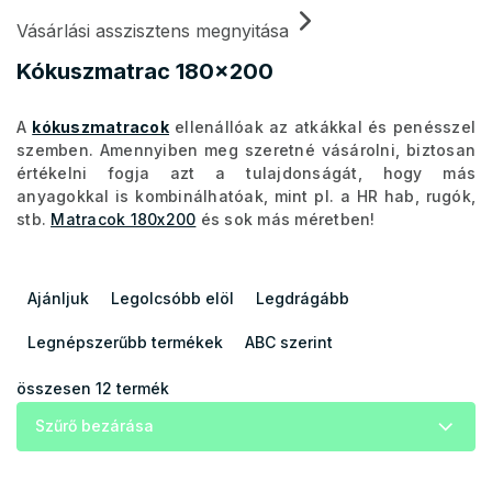
Vásárlási asszisztens megnyitása
Kókuszmatrac 180x200
A
kókuszmatracok
ellenállóak az atkákkal és penésszel
szemben. Amennyiben meg szeretné vásárolni, biztosan
értékelni fogja azt a tulajdonságát, hogy más
anyagokkal is kombinálhatóak, mint pl. a HR hab, rugók,
stb.
Matracok 180x200
és sok más méretben!
T
e
Ajánljuk
Legolcsóbb elöl
Legdrágább
r
m
Legnépszerűbb termékek
ABC szerint
é
k
összesen
12
termék
e
Szűrő bezárása
k
r
e