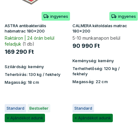
ingyenes
ingyenes
ASTRA antibakteriális
CALMERA kétoldalas matrac
habmatrac 180x200
180x200
Raktáron | 24 órán belül
5-10 munkanapon belül
feladjuk
(1 db)
90 990 Ft
169 290 Ft
Keménység:
kemény
Szilárdság:
kemény
Terhelhetőség:
120 kg /
fekhely
Teherbírás:
130 kg / fekhely
Magasság:
22 cm
Magasság:
18 cm
Standard
Bestseller
Standard
+ Ajándékot adunk
+ Ajándékot adunk