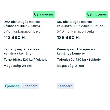
ingyenes
ingyenes
DAX táskarugós matrac
DIO táskarugós matrac
kókusszal 180x200x24 -
kókusszal 180x200x21 - huzat
Lavender huzat
Gold
5-10 munkanapon belül
5-10 munkanapon belül
113 490 Ft
128 490 Ft
Keménység:
közepesen
Keménység:
közepesen
kemény / kemény
kemény / kemény
Teherbírás:
120 kg​​​​ / fekhely
Teherbírás:
130 kg ​​​​/ fekhely
Magasság:
24 cm
Magasság:
21 cm
Újdonság
Standard
Standard