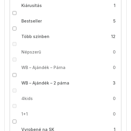
Kiárusítás
1
Bestseller
5
Több színben
12
Népszerű
0
WB – Ajándék – Párna
0
WB – Ajándék – 2 párna
3
4kids
0
1+1
0
Vyrobené na SK
1