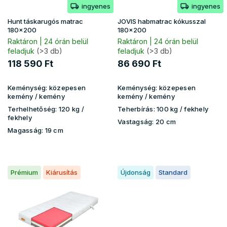
ingyenes
ingyenes
l
i
Hunt táskarugós matrac
JOVIS habmatrac kókusszal
s
180x200
180x200
t
Raktáron | 24 órán belül
Raktáron | 24 órán belül
feladjuk
(>3 db)
feladjuk
(>3 db)
á
j
118 590 Ft
86 690 Ft
a
Keménység:
közepesen
Keménység:
közepesen
kemény / kemény
kemény / kemény
Terhelhetőség:
120 kg ​​​​/
Teherbírás:
100 kg​​​​ / fekhely
fekhely
Vastagság:
20 cm
Magasság:
19 cm
Prémium
Kiárusítás
Újdonság
Standard