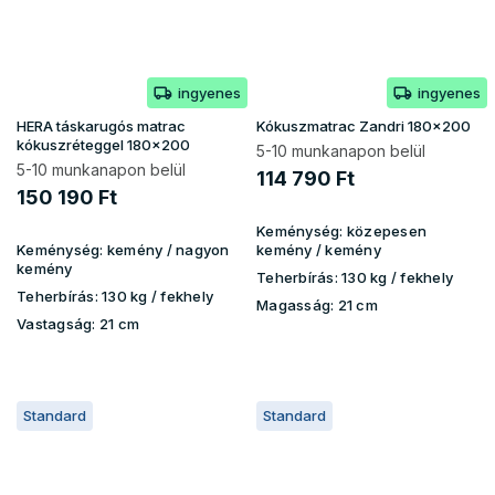
ingyenes
ingyenes
HERA táskarugós matrac
Kókuszmatrac Zandri 180x200
kókuszréteggel 180x200
5-10 munkanapon belül
5-10 munkanapon belül
114 790 Ft
150 190 Ft
Keménység:
közepesen
Keménység:
kemény / nagyon
kemény / kemény
kemény
Teherbírás:
130 kg ​​​​/ fekhely
Teherbírás:
130 kg​​​​ / fekhely
Magasság:
21 cm
Vastagság:
21 cm
Standard
Standard