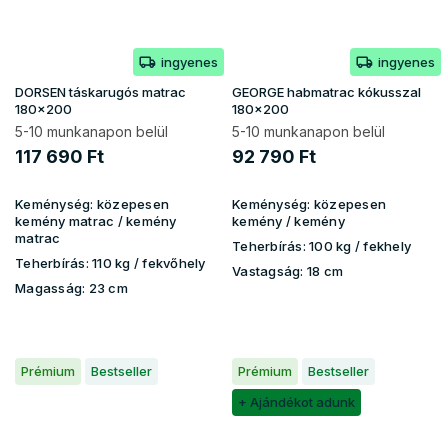
ingyenes
ingyenes
DORSEN táskarugós matrac
GEORGE habmatrac kókusszal
180x200
180x200
5-10 munkanapon belül
5-10 munkanapon belül
117 690 Ft
92 790 Ft
Keménység:
közepesen
Keménység:
közepesen
kemény matrac / kemény
kemény / kemény
matrac
Teherbírás:
100 kg ​​​​/ fekhely
Teherbírás:
110 kg / fekvőhely
Vastagság:
18 cm
Magasság:
23 cm
Prémium
Bestseller
Prémium
Bestseller
+ Ajándékot adunk