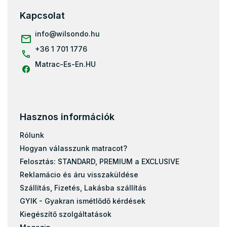
b
l
Kapcsolat
é
c
info
@
wilsondo.hu
+36 1 701 1776
Matrac-Es-En.HU
Hasznos információk
Rólunk
Hogyan válasszunk matracot?
Felosztás: STANDARD, PREMIUM a EXCLUSIVE
Reklamácio és áru visszaküldése
Szállítás, Fizetés, Lakásba szállítás
GYIK - Gyakran ismétlődő kérdések
Kiegészítő szolgáltatások