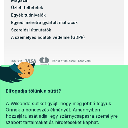
Magazin
Üzleti feltételek
Egyéb tudnivalók
Egyedi méretre gyártott matracok
Szerelési útmutatók
A személyes adatok védelme (GDPR)
Banki átutalással
Utánvétel
Copyright 2026
Matrac-es-en.hu
Elfogadja tőlünk a sütit?
. Minden jog fenntartva.
Süti beállítások szerkesztése
A Wilsondo sütiket gyűjt, hogy még jobbá tegyük
Önnek a böngészés élményét. Amennyiben
hozzájárulását adja, egy szárnycsapásra személyre
szabott tartalmakat és hirdetéseket kaphat.
Shoptet Premium készítette