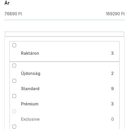
Ár
n
d
76890
Ft
169290
Ft
e
z
é
s
e
Raktáron
3
Újdonság
2
Standard
9
Prémium
3
Exclusive
0