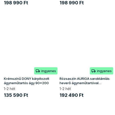
198 990 Ft
198 990 Ft
ingyenes
ingyenes
Krémszínű DONY kárpitozott
Rózsaszín AURIGA saroktámlás
ágyneműtartós ágy 90x200
heverő ágyneműtartóval
90x200
1-2 hét
1-2 hét
135 590 Ft
192 490 Ft