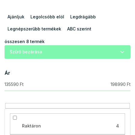
T
e
Ajánljuk
Legolcsóbb elöl
Legdrágább
r
m
Legnépszerűbb termékek
ABC szerint
é
k
összesen
8
termék
e
Szűrő bezárása
k
r
e
Ár
n
d
135590
Ft
198990
Ft
e
z
é
s
e
Raktáron
4