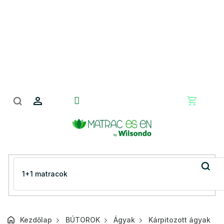
Ugrás
a
fő
tartalomhoz
Kosár
Kezdőlap
BÚTOROK
Ágyak
Kárpitozott ágyak