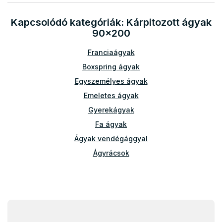
t
a
Kapcsolódó kategóriák: Kárpitozott ágyak
i
90x200
r
á
Franciaágyak
n
y
Boxspring ágyak
í
t
Egyszemélyes ágyak
á
Emeletes ágyak
s
e
Gyerekágyak
l
Fa ágyak
e
m
Ágyak vendégággyal
e
Ágyrácsok
i
Tartozékok az ágyakhoz
Leesésgátlók
L
á