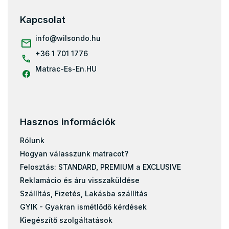
b
l
Kapcsolat
é
c
info
@
wilsondo.hu
+36 1 701 1776
Matrac-Es-En.HU
Hasznos információk
Rólunk
Hogyan válasszunk matracot?
Felosztás: STANDARD, PREMIUM a EXCLUSIVE
Reklamácio és áru visszaküldése
Szállítás, Fizetés, Lakásba szállítás
GYIK - Gyakran ismétlődő kérdések
Kiegészítő szolgáltatások