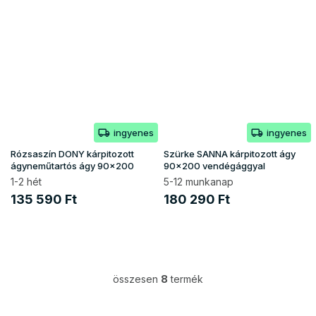
ingyenes
ingyenes
Rózsaszín DONY kárpitozott
Szürke SANNA kárpitozott ágy
ágyneműtartós ágy 90x200
90x200 vendégággyal
1-2 hét
5-12 munkanap
135 590 Ft
180 290 Ft
összesen
8
termék
L
i
s