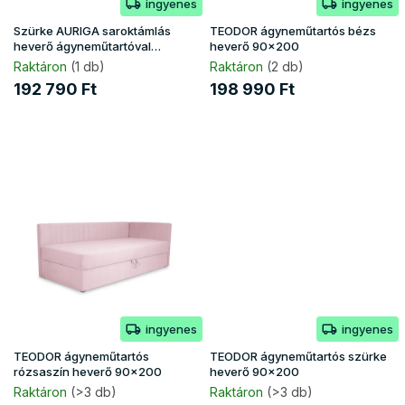
ingyenes
ingyenes
l
i
Szürke AURIGA saroktámlás
TEODOR ágyneműtartós bézs
s
heverő ágyneműtartóval
heverő 90x200
90x200
t
Raktáron
(1 db)
Raktáron
(2 db)
á
192 790 Ft
198 990 Ft
j
a
ingyenes
ingyenes
TEODOR ágyneműtartós
TEODOR ágyneműtartós szürke
rózsaszín heverő 90x200
heverő 90x200
Raktáron
(>3 db)
Raktáron
(>3 db)