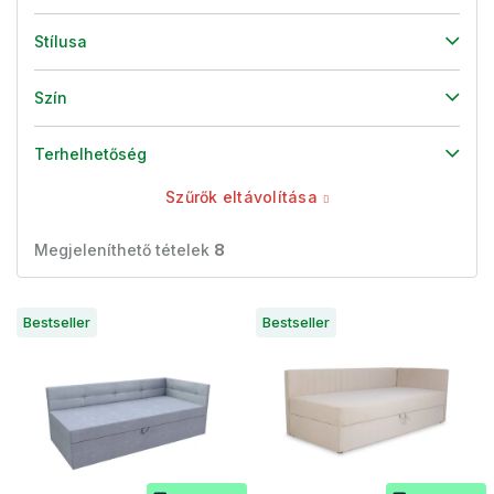
Stílusa
Szín
Terhelhetőség
Szűrők eltávolítása
Megjeleníthető tételek
8
T
Bestseller
Bestseller
e
r
m
é
k
e
k