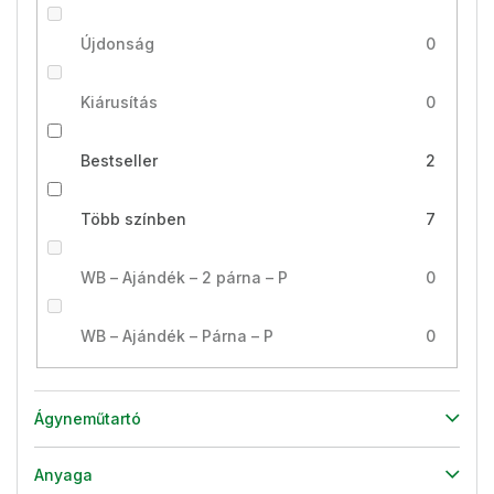
Újdonság
0
Kiárusítás
0
Bestseller
2
Több színben
7
WB – Ajándék – 2 párna – P
0
WB – Ajándék – Párna – P
0
Ágyneműtartó
Anyaga