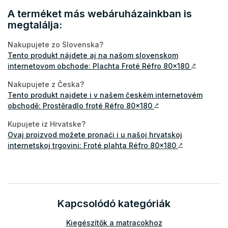
A terméket más webáruházainkban is
megtalálja:
Nakupujete zo Slovenska?
Tento produkt nájdete aj na našom slovenskom
internetovom obchode: Plachta Froté Réfro 80x180
↗
Nakupujete z Česka?
Tento produkt najdete i v našem českém internetovém
obchodě: Prostěradlo froté Réfro 80x180
↗
Kupujete iz Hrvatske?
Ovaj proizvod možete pronaći i u našoj hrvatskoj
internetskoj trgovini: Froté plahta Réfro 80x180
↗
Kapcsolódó kategóriák
Kiegészítők a matracokhoz