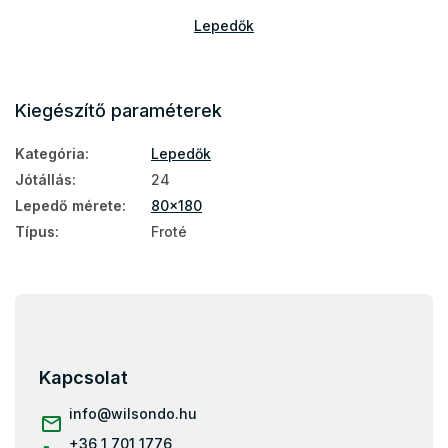
Lepedők
Kiegészítő paraméterek
Kategória
:
Lepedők
Jótállás
:
24
Lepedő mérete
:
80x180
Típus
:
Froté
L
á
b
l
Kapcsolat
é
c
info
@
wilsondo.hu
+36 1 701 1776