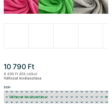
10 790 Ft
8 496 Ft ÁFA nélkül
Eg
Változat kiválasztása
Szín