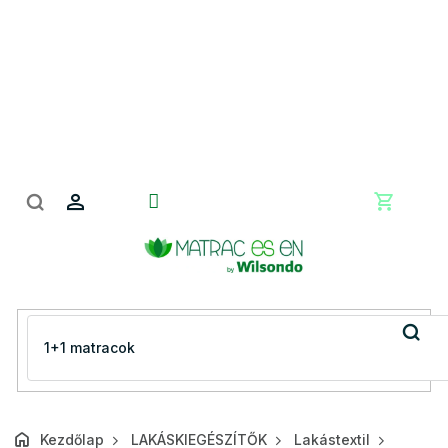
Ugrás
a
fő
tartalomhoz
Kosár
Kezdőlap
LAKÁSKIEGÉSZÍTŐK
Lakástextil