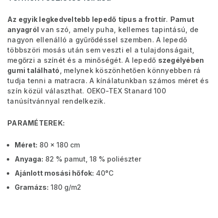
Az egyik legkedveltebb lepedő típus a frottír
.
Pamut
anyagról
van szó, amely puha, kellemes tapintású, de
nagyon ellenálló a gyűrődéssel szemben. A lepedő
többszöri mosás után sem veszti el a tulajdonságait,
megőrzi a színét és a minőségét. A lepedő
szegélyében
gumi található
, melynek köszönhetően könnyebben rá
tudja tenni a matracra. A kínálatunkban számos méret és
szín közül választhat. OEKO-TEX Stanard 100
tanúsítvánnyal rendelkezik.
PARAMÉTEREK:
Méret:
80 x 180 cm
Anyaga:
82 % pamut, 18 % poliészter
Ajánlott mosási hőfok:
40°C
Gramázs:
180 g/m2