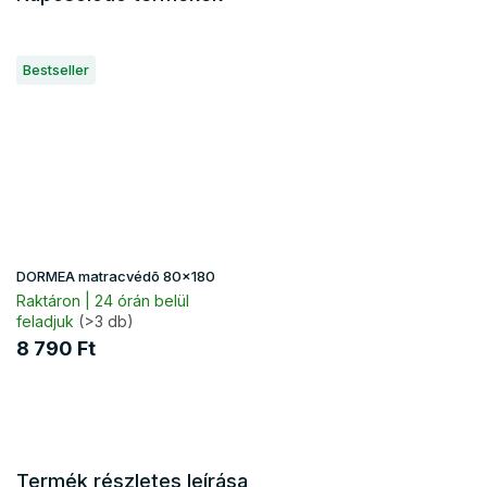
Bestseller
DORMEA matracvédõ 80x180
Raktáron | 24 órán belül
feladjuk
(>3 db)
8 790 Ft
Termék részletes leírása