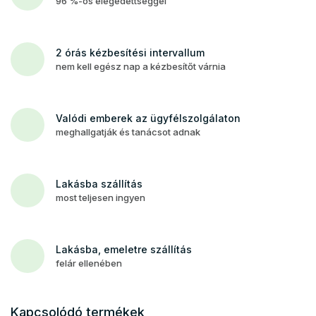
96 %-os elégedettséggel
2 órás kézbesítési intervallum
nem kell egész nap a kézbesítőt várnia
Valódi emberek az ügyfélszolgálaton
meghallgatják és tanácsot adnak
Lakásba szállítás
most teljesen ingyen
Lakásba, emeletre szállítás
felár ellenében
Kapcsolódó termékek