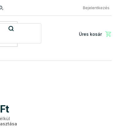
RD, PREMIUM a EXCLUSIVE
Reklamácio és áru visszaküldése
Bejelentkezés
Üres kosár
Kosár
Ft
élkül
Egységár:
lasztása