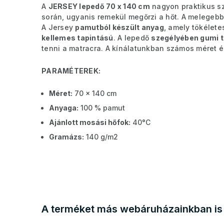
A
JERSEY lepedő 70 x 140 cm
nagyon praktikus sz
során, ugyanis remekül megőrzi a hőt. A melegeb
A Jersey
pamutból készült anyag
, amely tökélet
kellemes tapintású
. A lepedő
szegélyében gumi t
tenni a matracra. A kínálatunkban számos méret és
PARAMÉTEREK:
Méret:
70 x 140 cm
Anyaga:
100 % pamut
Ajánlott mosási hőfok:
40°C
Gramázs:
140 g/m2
A terméket más webáruházainkban is 