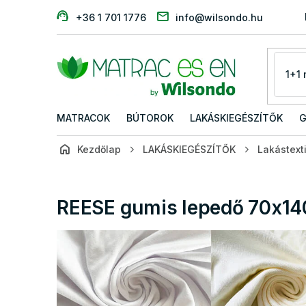
Ugrás
+36 1 701 1776
info@wilsondo.hu
a
fő
tartalomhoz
MATRACOK
BÚTOROK
LAKÁSKIEGÉSZÍTŐK
G
Kezdőlap
LAKÁSKIEGÉSZÍTŐK
Lakástexti
REESE gumis lepedő 70x140