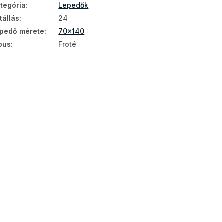
tegória
:
Lepedők
tállás
:
24
pedő mérete
:
70x140
pus
:
Froté