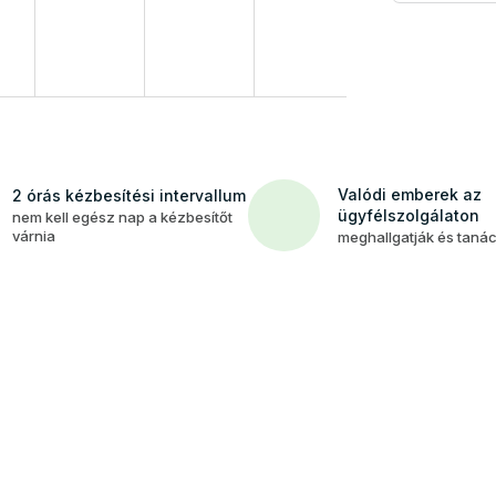
Valódi emberek az
2 órás kézbesítési intervallum
ügyfélszolgálaton
nem kell egész nap a kézbesítőt
várnia
meghallgatják és taná