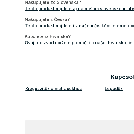
Nakupujete zo Slovenska?
Tento produkt nájdete aj na našom slovenskom in
Nakupujete z Česka?
Tento produkt najdete i v našem českém interneto
Kupujete iz Hrvatske?
Ovaj proizvod možete pronaći i u našoj hrvatskoj in
Kapcsol
Kiegészítők a matracokhoz
Lepedők
L
á