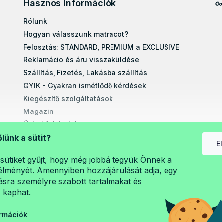
Hasznos információk
Rólunk
Hogyan válasszunk matracot?
Felosztás: STANDARD, PREMIUM a EXCLUSIVE
Reklamácio és áru visszaküldése
Szállítás, Fizetés, Lakásba szállítás
GYIK - Gyakran ismétlődő kérdések
Kiegészítő szolgáltatások
Magazin
Üzleti feltételek
Egyéb tudnivalók
őlünk a sütit?
E
Egyedi méretre gyártott matracok
sütiket gyűjt, hogy még jobbá tegyük Önnek a
Szerelési útmutatók
lményét. Amennyiben hozzájárulását adja, egy
A személyes adatok védelme (GDPR)
sra személyre szabott tartalmakat és
t kaphat.
ormációk