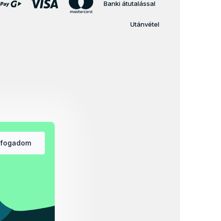
Banki átutalással
Utánvétel
lfogadom