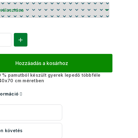
Hozzáadás a kosárhoz
 % pamutból készült gyerek lepedő többféle
140x70 cm méretben
formáció
s
n követés