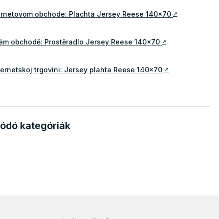
ternetovom obchode: Plachta Jersey Reese 140x70
↗
vém obchodě: Prostěradlo Jersey Reese 140x70
↗
ternetskoj trgovini: Jersey plahta Reese 140x70
↗
ódó kategóriák