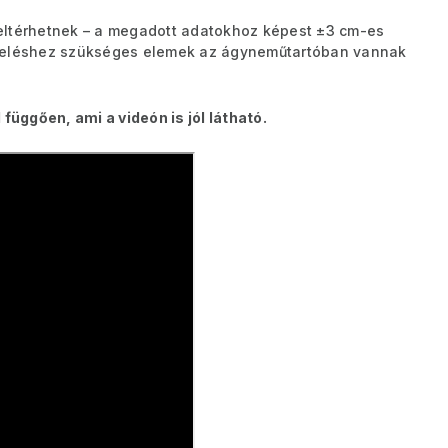
eltérhetnek – a megadott adatokhoz képest ±3 cm-es
ereléshez szükséges elemek az ágyneműtartóban vannak
függően, ami a videón is jól látható.