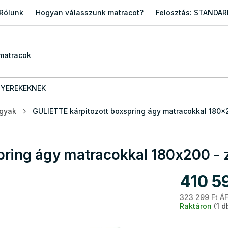
Rólunk
Hogyan válasszunk matracot?
Felosztás: STANDA
YEREKEKNEK
ágyak
GULIETTE kárpitozott boxspring ágy matracokkal 180x
pring ágy matracokkal 180x200 - 
410 5
323 299 Ft ÁF
Raktáron
(1 d