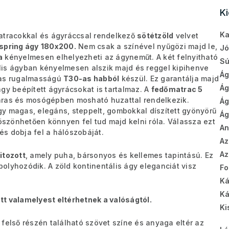
K
Ka
matracokkal és ágyráccsal rendelkező
sötétzöld
velvet
spring ágy
180x200.
Nem csak a színével nyűgözi majd le,
Jó
a
kényelmesen elhelyezheti az ágyneműt. A két felnyitható
Sú
lis ágyban kényelmesen alszik majd és reggel kipihenve
Ág
as rugalmasságú
T30-as habból
készül. Ez garantálja majd
Ág
gy beépített ágyrácsokat is tartalmaz. A
fedőmatrac 5
áras és mosógépben mosható huzattal rendelkezik.
Ág
y magas, elegáns, steppelt, gombokkal díszített gyönyörű
Ág
szönhetően könnyen fel tud majd kelni róla. Válassza ezt
A
s dobja fel a hálószobáját.
Az
Az
itozott
, amely puha, bársonyos és kellemes tapintású. Ez
olyhozódik. A zöld kontinentális ágy eleganciát visz
Fo
Ká
Ká
tt valamelyest eltérhetnek a valóságtól.
Ki
felső részén található szövet színe és anyaga eltér az