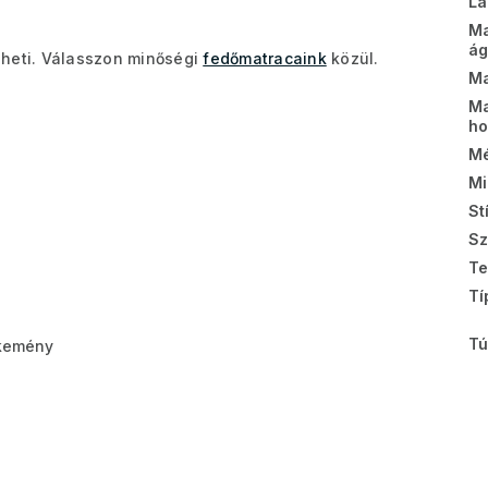
Lá
M
ág
heti. Válasszon minőségi
fedőmatracaink
közül.
Ma
Ma
ho
Mé
Mi
St
Sz
Te
Tí
Tú
kemény