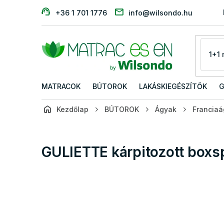
Ugrás
+36 1 701 1776
info@wilsondo.hu
a
fő
tartalomhoz
MATRACOK
BÚTOROK
LAKÁSKIEGÉSZÍTŐK
G
Kezdőlap
BÚTOROK
Ágyak
Francia
GULIETTE kárpitozott boxs