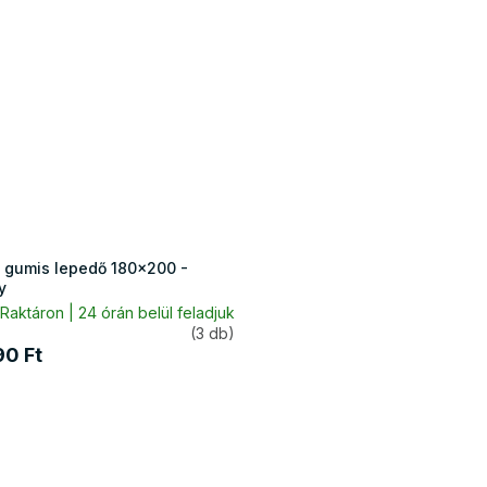
 gumis lepedő 180x200 -
y
Raktáron | 24 órán belül feladjuk
(3 db)
90 Ft