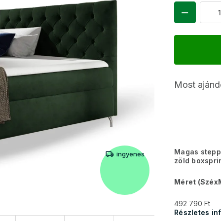
Most ajánd
Magas steppe
ingyenes
zöld boxspr
Méret (Széx
492 790 Ft
Részletes in