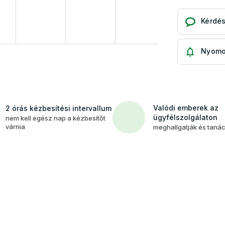
Kérdé
Nyomo
Valódi emberek az
2 órás kézbesítési intervallum
ügyfélszolgálaton
nem kell egész nap a kézbesítőt
várnia
meghallgatják és taná