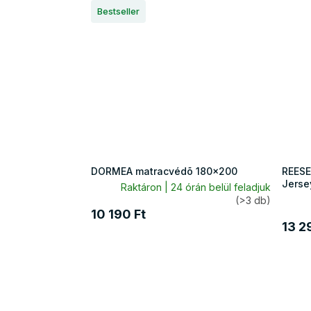
Bestseller
DORMEA matracvédõ 180x200
REESE
Jerse
Raktáron | 24 órán belül feladjuk
(>3 db)
10 190 Ft
13 2