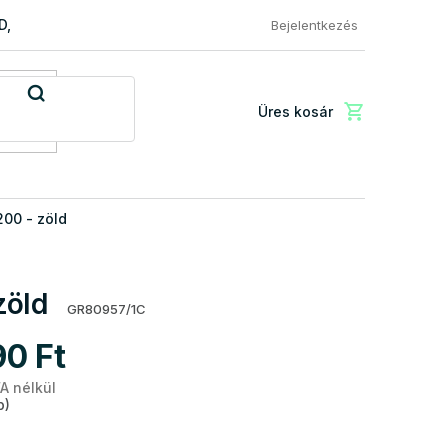
RD, PREMIUM a EXCLUSIVE
Reklamácio és áru visszaküldése
Bejelentkezés
Üres kosár
Kosár
200 - zöld
zöld
GR80957/1C
90 Ft
A nélkül
Egységár:
b)