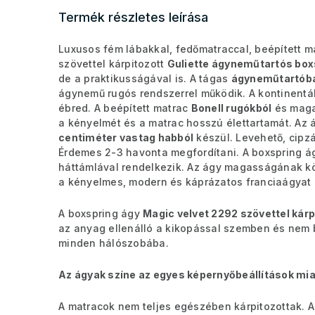
Termék részletes leírása
Luxusos fém lábakkal, fedőmatraccal, beépített 
szövettel kárpitozott
Guliette ágyneműtartós box
de a praktikusságával is. A tágas
ágyneműtartób
ágynemű rugós rendszerrel működik. A kontinentá
ébred. A beépített matrac
Bonell rugókból
és mag
a kényelmét és a matrac hosszú élettartamát. Az á
centiméter vastag habból
készül. Levehető, cipz
Érdemes 2-3 havonta megfordítani. A boxspring ág
háttámlával rendelkezik. Az ágy magasságának kö
a kényelmes, modern és káprázatos franciaágyat é
A boxspring ágy
Magic velvet 2292 szövettel kárp
az anyag ellenálló a kikopással szemben és nem b
minden hálószobába.
Az ágyak színe az egyes képernyőbeállítások mia
A matracok nem teljes egészében kárpitozottak. A 