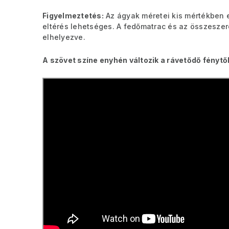
Figyelmeztetés:
Az ágyak méretei kis mértékben 
eltérés lehetséges. A fedőmatrac és az összesz
elhelyezve.
A szövet színe enyhén változik a rávetődő fénytől 