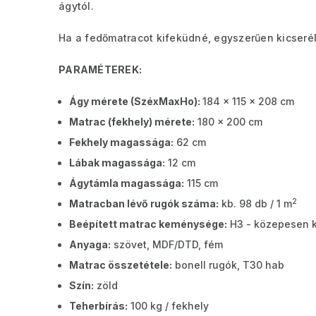
ágytól.
Ha a fedőmatracot kifeküdné, egyszerűen kicserél
PARAMÉTEREK:
Ágy mérete (SzéxMaxHo):
184 x 115 x 208 cm
Matrac (fekhely) mérete:
180 x 200 cm
Fekhely magassága:
62 cm
Lábak magassága:
12 cm
Ágytámla magassága:
115 cm
2
Matracban lévő rugók száma:
kb. 98 db / 1 m
Beépített matrac keménysége:
H3 - közepesen 
Anyaga:
szövet, MDF/DTD, fém
Matrac összetétele:
bonell rugók, T30 hab
Szín:
zöld
Teherbírás:
100 kg / fekhely