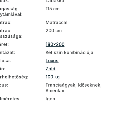
bak
:
Lábakkal
agasság
115 cm
ytámlával
:
trac
:
Matraccal
trac
200 cm
sszúsága
:
ret
:
180x200
ntázat
:
Két szín kombinációja
ílusa
:
Luxus
ín
:
Zöld
rhelhetőség
:
100 kg
pus
:
Franciaágyak, Időseknek,
Amerikai
lméretes
:
Igen