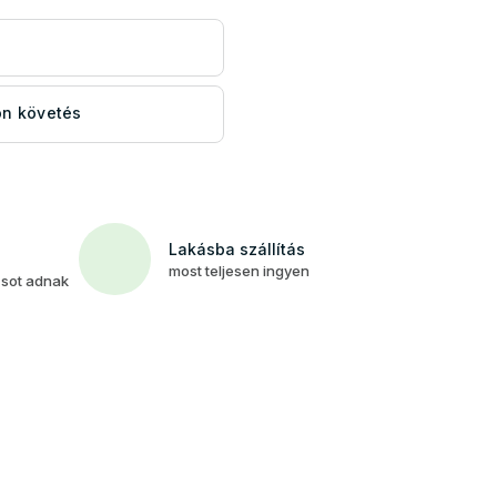
s
n követés
Lakásba szállítás
most teljesen ingyen
csot adnak