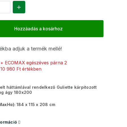
Hozzáadás a kosárhoz
ékba adjuk a termék mellé!
+ ECOMAX egészéves párna 2
10 980 Ft értékben
lt háttámlával rendelkező Guliette kárpitozott
ing ágy 180x200
MaxHo):
184 x 115 x 208 cm
formáció