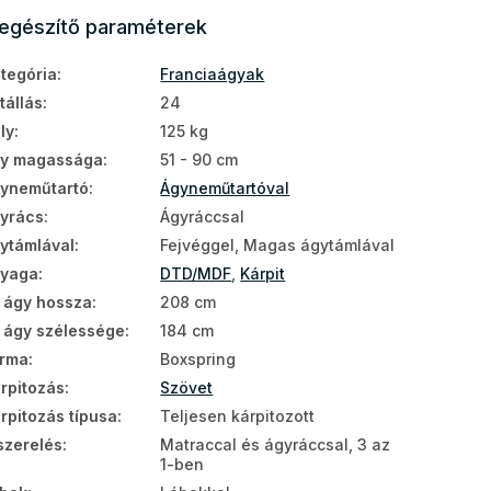
iegészítő paraméterek
tegória
:
Franciaágyak
tállás
:
24
ly
:
125 kg
y magassága
:
51 - 90 cm
yneműtartó
:
Ágyneműtartóval
yrács
:
Ágyráccsal
ytámlával
:
Fejvéggel, Magas ágytámlával
nyaga
:
DTD/MDF
,
Kárpit
 ágy hossza
:
208 cm
 ágy szélessége
:
184 cm
rma
:
Boxspring
rpitozás
:
Szövet
rpitozás típusa
:
Teljesen kárpitozott
szerelés
:
Matraccal és ágyráccsal, 3 az
1-ben