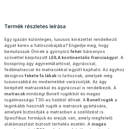
Termék részletes leírása
Egy igazán különleges, luxusos kinézettel rendelkező
ágyat keres a hálószobájába? Engedje meg, hogy
bemutassuk Önnek a gyönyörű
fehér
bársonyos
szövettel kárpitozott
LEILA kontinentális franciaágy
at. A
boxspring ágy ágyneműtartóval, ágyráccsal,
fedőmatraccal és matracokkal együtt kapható. Az ágyhoz
designos
fekete fa lábak
is tartoznak, amelyek még
luxusosabbá és modernebbé varázsolják.
Az ágy
beépített matracokkal és ágyráccsal is rendelkezik. A
matracok
minőségi Bonell rugókból és magas
rugalmasságú T30-as habból állnak.
A
Bonell rugók
a
leginkább használt rugók a matracok gyártására,
amelyek biztosítják a matracban a szellőzést is.
Specifikus formájuk és erejük van, amely megfelelő
alátámasztást biztosít terhelés esetén. A
magas