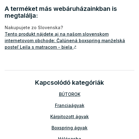
A terméket más webáruházainkban is
megtalálja:
Nakupujete zo Slovenska?
Tento produkt nájdete aj na našom slovenskom
internetovom obchode: Čalúnená boxspring manželská
posteľ Leila s matracom - biela
↗
Kapcsolódó kategóriák
BÚTOROK
Franciaágyak
Kárpitozott ágyak
Boxspring ágyak
Hálószoba