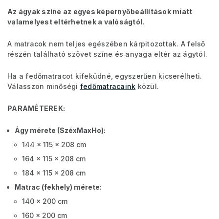
Az ágyak színe az egyes képernyőbeállítások miatt
valamelyest eltérhetnek a valóságtól.
A matracok nem teljes egészében kárpitozottak. A felső
részén található szövet színe és anyaga eltér az ágytól.
Ha a fedőmatracot kifeküdné, egyszerűen kicserélheti.
Válasszon minőségi
fedőmatracaink
közül.
PARAMÉTEREK:
Ágy mérete (SzéxMaxHo):
144 x 115 x 208 cm
164 x 115 x 208 cm
184 x 115 x 208 cm
Matrac (fekhely) mérete:
140 x 200 cm
160 x 200 cm