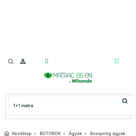
Ugrás
a
fő
tartalomhoz
Kosár
Kezdőlap
BÚTOROK
Ágyak
Boxspring ágyak