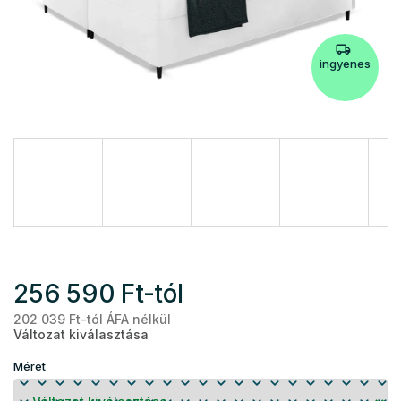
ingyenes
256 590 Ft
-tól
202 039 Ft
-tól ÁFA nélkül
Eg
Változat kiválasztása
Méret