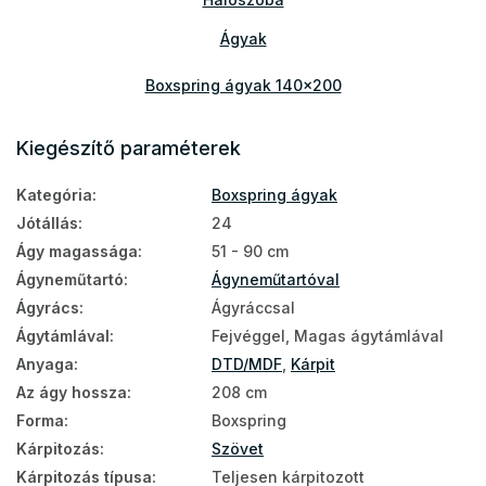
Ágyak
Boxspring ágyak 140x200
Boxspring ágyak 160x200
Kiegészítő paraméterek
Boxspring ágyak 180x200
Kategória
:
Boxspring ágyak
Kárpitozott ágyak 140x200
Jótállás
:
24
Kárpitozott ágyak 160x200
Ágy magassága
:
51 - 90 cm
Ágyneműtartó
:
Ágyneműtartóval
Kárpitozott ágyak 180x200
Ágyrács
:
Ágyráccsal
Ágytámlával
:
Fejvéggel, Magas ágytámlával
Anyaga
:
DTD/MDF
,
Kárpit
Az ágy hossza
:
208 cm
Forma
:
Boxspring
Kárpitozás
:
Szövet
Kárpitozás típusa
:
Teljesen kárpitozott