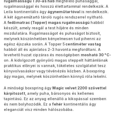
rugalmasságú T30-as hab
megfelelő puhasággal,
rugalmassággal és hosszú élettartammal rendelkezik.
A
Leila kontinentális ágy
ágyneműtartóval
is rendelkezik.
A két ágyneműtartó tároló rugós rendszerrel nyitható.
A
fedőmatrac (Topper) magas rugalmasságú
habból
készült, amely reagál a test hőjére és minden
mozdulatára. Rugalmasságot
és puhaságot biztosít,
melynek köszönhetően kényelmesen tud pihenni az
egész éjszaka során. A Topper 5
centiméter vastag
habból áll és ajánlatos 2-3 havonta megfordítani. A
levehető huzat cipzáras és mosógépben
mosható 30 °C
-
on. A kidolgozott gyönyörű magas steppelt háttámlának
praktikus előnyei is vannak, tökéletes szolgálatot tesz
könyvolvasáskor vagy tévénézés közben. A boxspring
ágy magas, melynek köszönhetően könnyű róla lekelni.
A minőségi boxspring ágy
Magic velvet 2200 szövettel
kárpitozott
, amely puha, bársonyos és kellemes
tapintású. Ez az anyag ellenálló a kikopással szemben
és nem bolyhozódik. Ez a
fehér
kontinentális ágy
eleganciát visz minden hálószobába.