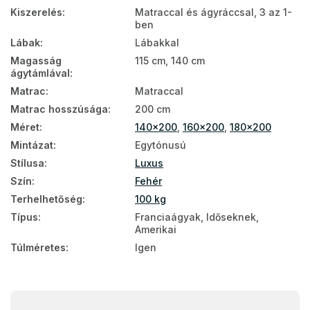
Kiszerelés
:
Matraccal és ágyráccsal, 3 az 1-
ben
Lábak
:
Lábakkal
Magasság
115 cm, 140 cm
ágytámlával
:
Matrac
:
Matraccal
Matrac hosszúsága
:
200 cm
Méret
:
140x200
,
160x200
,
180x200
Mintázat
:
Egytónusú
Stílusa
:
Luxus
Szín
:
Fehér
Terhelhetőség
:
100 kg
Típus
:
Franciaágyak, Időseknek,
Amerikai
Túlméretes
:
Igen
L