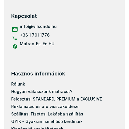
á
b
l
Kapcsolat
é
c
info
@
wilsondo.hu
+36 1 701 1776
Matrac-Es-En.HU
Hasznos információk
Rólunk
Hogyan válasszunk matracot?
Felosztás: STANDARD, PREMIUM a EXCLUSIVE
Reklamácio és áru visszaküldése
Szállítás, Fizetés, Lakásba szállítás
GYIK - Gyakran ismétlődő kérdések
Kiegészítő szolgáltatások