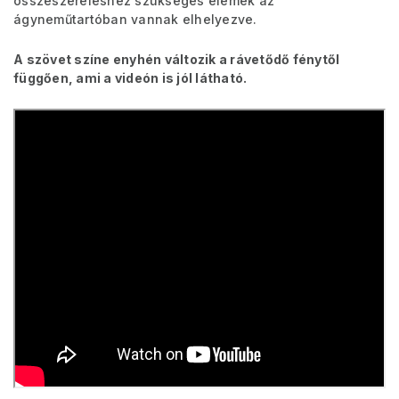
összeszereléshez szükséges elemek az
ágyneműtartóban vannak elhelyezve.
A szövet színe enyhén változik a rávetődő fénytől
függően, ami a videón is jól látható.