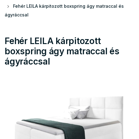
Fehér LEILA kárpitozott boxspring ágy matraccal és
ágyráccsal
Fehér LEILA kárpitozott
boxspring ágy matraccal és
ágyráccsal