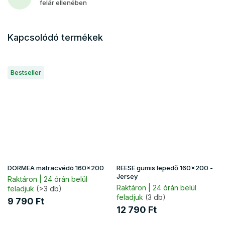
felár ellenében
Kapcsolódó termékek
Bestseller
DORMEA matracvédõ 160x200
REESE gumis lepedő 160x200 -
Jersey
Raktáron | 24 órán belül
Raktáron | 24 órán belül
feladjuk
(>3 db)
feladjuk
(3 db)
9 790 Ft
12 790 Ft