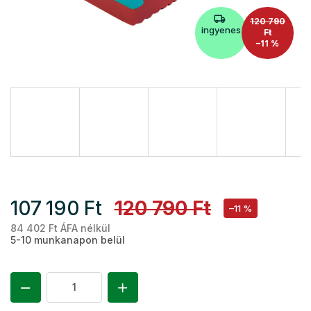
120 790
ingyenes
Ft
–11 %
107 190 Ft
120 790 Ft
–11 %
84 402 Ft ÁFA nélkül
Eg
5-10 munkanapon belül