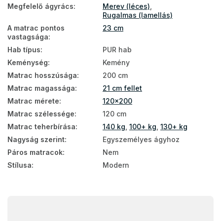
Megfelelő ágyrács
:
Merev (léces)
,
Matracok állítható ágyrácsra
Rugalmas (lamellás)
Matracok keménység szerint
A matrac pontos
23 cm
vastagsága
:
Egészségügyi matracok
Hab típus
:
PUR hab
Keménység
:
Kemény
Antiallergén matracok
Matrac hosszúsága
:
200 cm
Antibakteriális matracok
Matrac magassága
:
21 cm fellet
Matrac mérete
:
120x200
Szivacs matrac 120x200
Matrac szélessége
:
120 cm
Ortopéd matracok 120x200
Matrac teherbírása
:
140 kg
,
100+ kg
,
130+ kg
Matrac keménység H3
Nagyság szerint
:
Egyszemélyes ágyhoz
Páros matracok
:
Nem
Matrac keménység H4
Stílusa
:
Modern
Vastag matracok 120x200
Matracok teherbírás szerint - 140 kg
L
Matracok teherbírás szerint 100+ kg
á