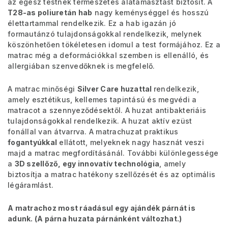
az egész testnek természetes alátámasztást biztosít. A
T28-as poliuretán hab
nagy keménységgel és hosszú
élettartammal rendelkezik. Ez a hab igazán jó
formautánzó tulajdonságokkal rendelkezik, melynek
köszönhetően tökéletesen idomul a test formájához. Ez a
matrac még a deformációkkal szemben is ellenálló, és
allergiában szenvedőknek is megfelelő.
A matrac minőségi
Silver Care huzattal
rendelkezik,
amely esztétikus, kellemes tapintású és megvédi a
matracot a szennyeződésektől. A huzat antibakteriáis
tulajdonságokkal rendelkezik. A huzat aktív ezüst
fonállal van átvarrva. A matrachuzat praktikus
fogantyúkkal
ellátott, melyeknek nagy hasznát veszi
majd a matrac megfordításánál. További különlegessége
a
3D szellőző, egy innovatív technológia
, amely
biztosítja a matrac hatékony szellőzését és az optimális
légáramlást.
A matrachoz most ráadásul egy ajándék párnát is
adunk. (A párna huzata párnánként változhat.)