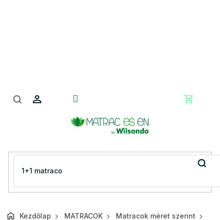
Ugrás
a
fő
tartalomhoz
Kosár
Kezdőlap
MATRACOK
Matracok méret szerint