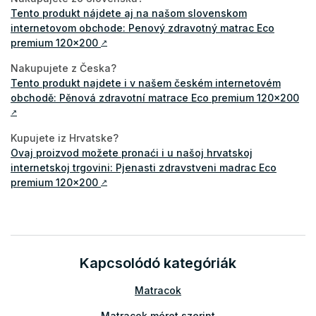
Tento produkt nájdete aj na našom slovenskom
internetovom obchode: Penový zdravotný matrac Eco
premium 120x200
↗
Nakupujete z Česka?
Tento produkt najdete i v našem českém internetovém
obchodě: Pěnová zdravotní matrace Eco premium 120x200
↗
Kupujete iz Hrvatske?
Ovaj proizvod možete pronaći i u našoj hrvatskoj
internetskoj trgovini: Pjenasti zdravstveni madrac Eco
premium 120x200
↗
Kapcsolódó kategóriák
Matracok
Matracok méret szerint