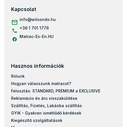
b
Matracok teherbírás szerint 130+ kg
l
Kapcsolat
é
Olcsó matrac 120x200
c
info
@
wilsondo.hu
+36 1 701 1776
Matrac-Es-En.HU
Hasznos információk
Rólunk
Hogyan válasszunk matracot?
Felosztás: STANDARD, PREMIUM a EXCLUSIVE
Reklamácio és áru visszaküldése
Szállítás, Fizetés, Lakásba szállítás
GYIK - Gyakran ismétlődő kérdések
Kiegészítő szolgáltatások