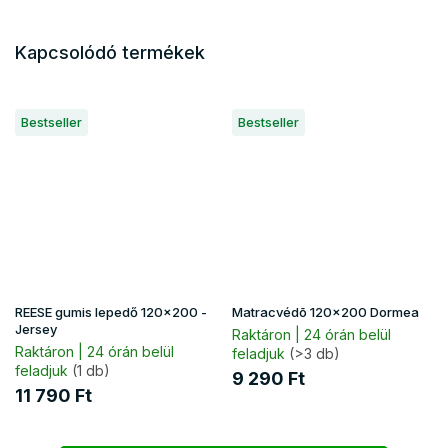
Kapcsolódó termékek
Bestseller
Bestseller
REESE gumis lepedő 120x200 -
Matracvédõ 120x200 Dormea
Jersey
Raktáron | 24 órán belül
Raktáron | 24 órán belül
feladjuk
(>3 db)
feladjuk
(1 db)
9 290 Ft
11 790 Ft