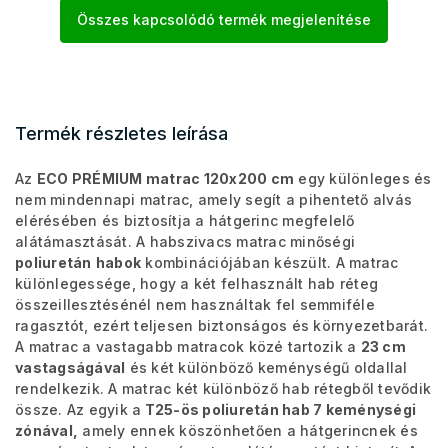
Összes kapcsolódó termék megjelenítése
Termék részletes leírása
Az
ECO PRÉMIUM matrac 120x200 cm
egy különleges és
nem mindennapi matrac, amely segít a pihentető alvás
elérésében és biztosítja a hátgerinc megfelelő
alátámasztását. A habszivacs matrac minőségi
poliuretán
habok
kombinációjában készült. A matrac
különlegessége, hogy a két felhasznált hab réteg
összeillesztésénél nem használtak fel semmiféle
ragasztót, ezért teljesen biztonságos és környezetbarát.
A matrac a vastagabb matracok közé tartozik a
23 cm
vastagságával
és két különböző keménységű oldallal
rendelkezik. A matrac két különböző hab rétegből tevődik
össze. Az egyik a
T25-ös poliuretán hab 7 keménységi
zónával
,
amely ennek köszönhetően a hátgerincnek és