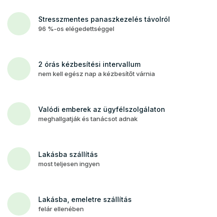
Stresszmentes panaszkezelés távolról
96 %-os elégedettséggel
2 órás kézbesítési intervallum
nem kell egész nap a kézbesítőt várnia
Valódi emberek az ügyfélszolgálaton
meghallgatják és tanácsot adnak
Lakásba szállítás
most teljesen ingyen
Lakásba, emeletre szállítás
felár ellenében