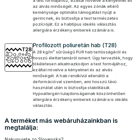
a test formájához, ezáltal növelve a kényelmet és
az alvás minőségét. Az egyes zónák eltérő
keménysége optimális támogatást nyújt a
gerincnek, és biztosítja a test természetes
pozícióját. Ez a habtípus ideális választás
allergiára érzékeny emberek számára is.
Profilozott poliuretán hab (T28)
A 28 kg/m³ sűrűségű PUR hab tartósságáról és
hosszú élettartamáról ismert. Úgy tervezték, hogy
tökéletesen alkalmazkodjon a test formájához,
ezáltal növelve a kényelmet és az alvás
minőségét. A hab rendkívül ellenálló a
deformációval szemben, ami hosszú távú
használat után is biztosítja stabilitását.
Hypoallergén tulajdonságainak köszönhetően
allergiára érzékeny emberek számára is ideális
választás.
A terméket más webáruházainkban is
megtalálja:
Nakupujete zo Slovenska?