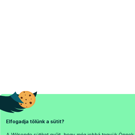
Elfogadja tőlünk a sütit?
A Wilsondo sütiket gyűjt, hogy még jobbá tegyük Önnek