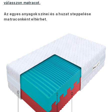
válasszon matracot.
Az egyes anyagok színei és a huzat steppelése
matraconként eltérhet.