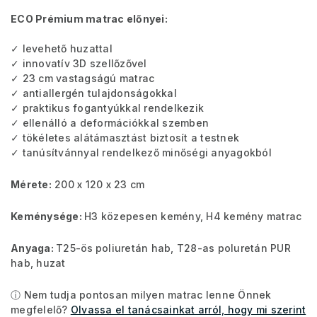
ECO Prémium matrac előnyei:
✓ levehető huzattal
✓ innovatív 3D szellőzővel
✓ 23 cm vastagságú matrac
✓ antiallergén tulajdonságokkal
✓ praktikus fogantyúkkal rendelkezik
✓ ellenálló a deformációkkal szemben
✓ tökéletes alátámasztást biztosít a testnek
✓ tanúsítvánnyal rendelkező minőségi anyagokból
Mérete:
200 x 120 x 23 cm
Keménysége:
H3 közepesen kemény, H4 kemény matrac
Anyaga:
T25-ös
poliuretán hab, T28-as poluretán PUR
hab, huzat
ⓘ Nem tudja pontosan milyen matrac lenne Önnek
megfelelő?
Olvassa el tanácsainkat arról, hogy mi szerint