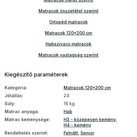
Matracok összetétel szerint
Ortopéd matracok
Matracok 120x200 cm
Habszivacs matracok
Matracok vastagság szerint
Matracok teherbírás szerint
Kiegészítő paraméterek
Vastag matracok
Kategória
:
Matracok 120x200 cm
PUR hab matracok
Jótállás
:
24
Szállodai matracok
Súly
:
16 kg
Szlovák matracok
Matrac anyaga
:
Hab
Matrac keménysége
:
H3 - közepesen kemény
,
Matracok a földre
H4 - kemény
Földön használható matracok
Rendeltetés szerint
:
Felnőtt
,
Senior