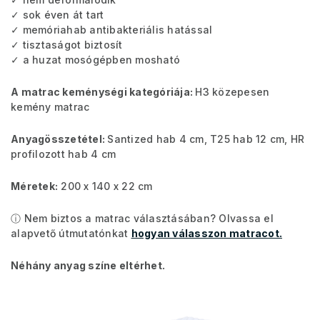
✓ sok éven át tart
✓ memóriahab antibakteriális hatással
✓ tisztaságot biztosít
✓ a huzat mosógépben mosható
A matrac keménységi kategóriája:
H3 közepesen
kemény matrac
Anyagösszetétel:
Santized hab 4 cm, T25 hab 12 cm, HR
profilozott hab 4 cm
Méretek:
200 x 140 x 22 cm
ⓘ Nem biztos a matrac választásában? Olvassa el
alapvető útmutatónkat
hogyan válasszon matracot.
Néhány anyag színe eltérhet.