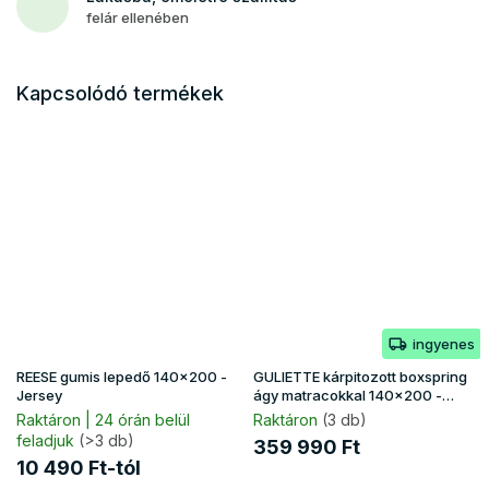
felár ellenében
Kapcsolódó termékek
ingyenes
REESE gumis lepedő 140x200 -
GULIETTE kárpitozott boxspring
Jersey
ágy matracokkal 140x200 -
bézs
Raktáron | 24 órán belül
Raktáron
(3 db)
feladjuk
(>3 db)
359 990 Ft
10 490 Ft-tól