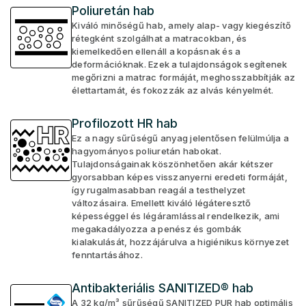
Poliuretán hab
Kiváló minőségű hab, amely alap- vagy kiegészítő
rétegként szolgálhat a matracokban, és
kiemelkedően ellenáll a kopásnak és a
deformációknak. Ezek a tulajdonságok segítenek
megőrizni a matrac formáját, meghosszabbítják az
élettartamát, és fokozzák az alvás kényelmét.
Profilozott HR hab
Ez a nagy sűrűségű anyag jelentősen felülmúlja a
hagyományos poliuretán habokat.
Tulajdonságainak köszönhetően akár kétszer
gyorsabban képes visszanyerni eredeti formáját,
így rugalmasabban reagál a testhelyzet
változásaira. Emellett kiváló légáteresztő
képességgel és légáramlással rendelkezik, ami
megakadályozza a penész és gombák
kialakulását, hozzájárulva a higiénikus környezet
fenntartásához.
Antibakteriális SANITIZED® hab
A 32 kg/m³ sűrűségű SANITIZED PUR hab optimális