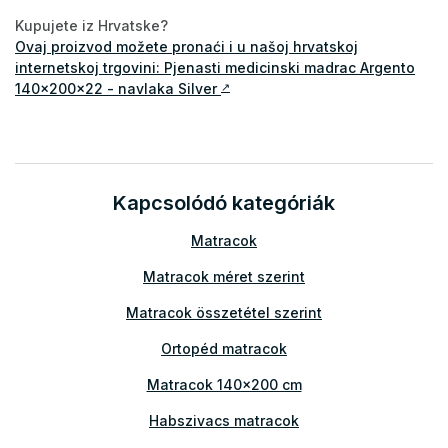
Kupujete iz Hrvatske?
Ovaj proizvod možete pronaći i u našoj hrvatskoj
internetskoj trgovini: Pjenasti medicinski madrac Argento
140x200x22 - navlaka Silver
↗
Kapcsolódó kategóriák
Matracok
Matracok méret szerint
Matracok összetétel szerint
Ortopéd matracok
Matracok 140x200 cm
Habszivacs matracok