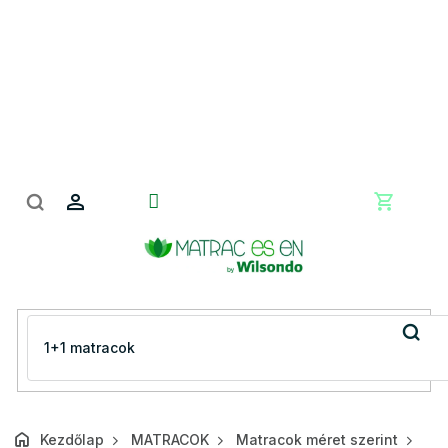
Ugrás
a
fő
tartalomhoz
Kosár
Kezdőlap
MATRACOK
Matracok méret szerint