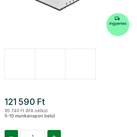
ingyenes
121 590 Ft
95 740 Ft ÁFA nélkül
Eg
5-10 munkanapon belül