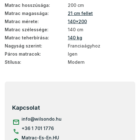
Matrac hosszúsága
:
200 cm
Matracok a franciaágyba
Matrac magassága
:
21 cm fellet
Antiallergén matracok
Matrac mérete
:
140x200
Matrac szélessége
:
140 cm
Antibakteriális matracok
Matrac teherbírása
:
140 kg
Szivacs matrac 140x200
Nagyság szerint
:
Franciaágyhoz
Páros matracok
:
Igen
Ortopéd matracok 140x200
Stílusa
:
Modern
Matrac keménység H3
Kemény matracok 140x200
L
Vastag matracok 140x200
á
b
Olcsó matrac 140x200
l
Kapcsolat
é
c
info
@
wilsondo.hu
+36 1 701 1776
Matrac-Es-En.HU