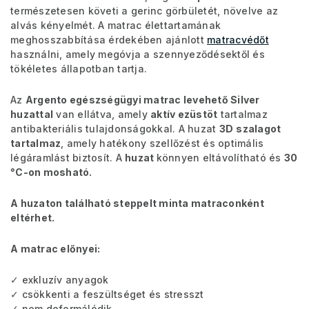
természetesen követi a gerinc görbületét, növelve az
alvás kényelmét. A matrac élettartamának
meghosszabbítása érdekében ajánlott
matracvédőt
használni, amely megóvja a szennyeződésektől és
tökéletes állapotban tartja.
Az
Argento egészségügyi matrac levehető Silver
huzattal
van ellátva, amely
aktív ezüstöt
tartalmaz
antibakteriális tulajdonságokkal. A huzat
3D
szalagot
tartalmaz
, amely hatékony szellőzést és optimális
légáramlást biztosít. A
huzat
könnyen eltávolítható és
30
°C-on mosható.
A huzaton található steppelt minta matraconként
eltérhet.
A matrac előnyei:
✓ exkluzív anyagok
✓ csökkenti a feszültséget és stresszt
✓ nem deformálódik