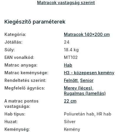
Matracok vastagság szerint
Vastag matracok
Kiegészítő paraméterek
PUR hab matracok
Kategória
:
Matracok 140x200 cm
HR hab matracok
Jótállás
:
24
Szállodai matracok
Súly
:
18.4 kg
Szlovák matracok
EAN vonalkód
:
MT102
Matrac anyaga
:
Hab
Matracok a földre
Matrac keménysége
:
H3 - közepesen kemény
Földön használható matracok
Rendeltetés szerint
:
Felnőtt
,
Senior
Matracok állítható ágyrácsra
Megfelelő ágyrács
:
Merev (léces)
,
Rugalmas (lamellás)
Matracok keménység szerint
A matrac pontos
22 cm
vastagsága
:
Kemény matracok
Hab típus
:
Poliuretán hab, HR hab
Egészségügyi matracok
Huzat
:
Silver
Keménység
:
Kemény
Nagy matracok