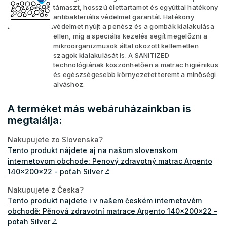
támaszt, hosszú élettartamot és egyúttal hatékony
antibakteriális védelmet garantál. Hatékony
védelmet nyújt a penész és a gombák kialakulása
ellen, míg a speciális kezelés segít megelőzni a
mikroorganizmusok által okozott kellemetlen
szagok kialakulását is. A SANITIZED
technológiának köszönhetően a matrac higiénikus
és egészségesebb környezetet teremt a minőségi
alváshoz.
A terméket más webáruházainkban is
megtalálja:
Nakupujete zo Slovenska?
Tento produkt nájdete aj na našom slovenskom
internetovom obchode: Penový zdravotný matrac Argento
140x200x22 - poťah Silver
↗
Nakupujete z Česka?
Tento produkt najdete i v našem českém internetovém
obchodě: Pěnová zdravotní matrace Argento 140x200x22 -
potah Silver
↗