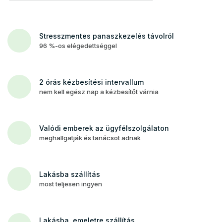
Stresszmentes panaszkezelés távolról
96 %-os elégedettséggel
2 órás kézbesítési intervallum
nem kell egész nap a kézbesítőt várnia
Valódi emberek az ügyfélszolgálaton
meghallgatják és tanácsot adnak
Lakásba szállítás
most teljesen ingyen
Lakásba, emeletre szállítás