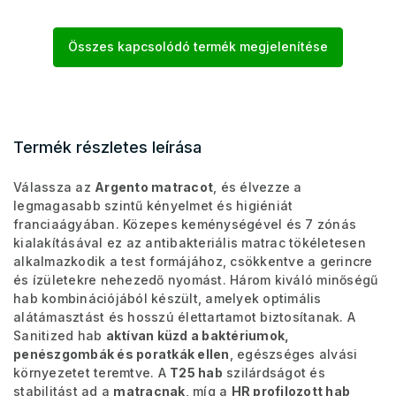
Összes kapcsolódó termék megjelenítése
Termék részletes leírása
Válassza az
Argento matracot
, és élvezze a
legmagasabb szintű kényelmet és higiéniát
franciaágyában. Közepes keménységével és 7 zónás
kialakításával ez az antibakteriális matrac tökéletesen
alkalmazkodik a test formájához, csökkentve a gerincre
és ízületekre nehezedő nyomást. Három kiváló minőségű
hab kombinációjából készült, amelyek optimális
alátámasztást és hosszú élettartamot biztosítanak. A
Sanitized hab
aktívan küzd a baktériumok,
penészgombák és poratkák ellen
, egészséges alvási
környezetet teremtve. A
T25 hab
szilárdságot és
stabilitást ad a
matracnak
, míg a
HR profilozott hab